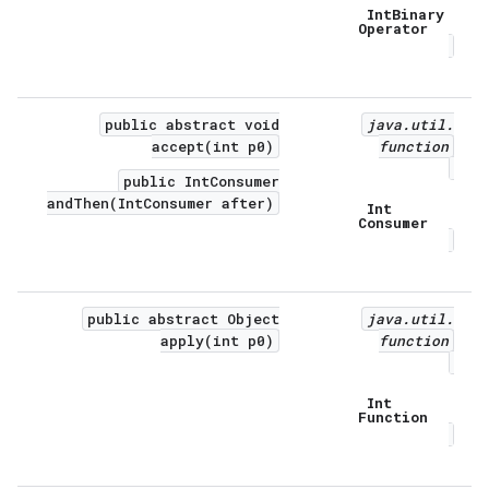
Int
Binary
Operator
public abstract void
java
.
util
.
accept(int p0)
function
public IntConsumer
andThen(IntConsumer after)
Int
Consumer
public abstract Object
java
.
util
.
apply(int p0)
function
Int
Function