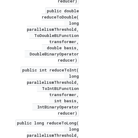
reducer)
public double
reduceToDouble(
long
parallelismThreshold,
ToDoubleBiFunction
transformer,
double basis,
DoubleBinaryOperator
reducer)
public int reduceToInt(
long
parallelismThreshold,
ToIntBiFunction
transformer,
int basis,
IntBinaryOperator
reducer)
public long reduceToLong(
long
parallelismThreshold,