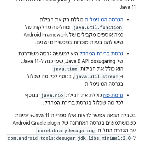
Java 11:
הגרסה המינימלית
כוללת רק את חבילת
java.util.function
ומחליפה מחלקות של
כמה אוספים מקבילים של Android Framework
שיש להם בעיות מוכרות במכשירים ישנים.
גרסת ברירת המחדל
היא למעשה גרסה משודרגת
של Java 8 API desugaring, שעדכנה ל-Java 11.
הוא כולל את חבילות
java.time
ו-
java.util.stream
, בנוסף לכל מה שכלול
בגרסה המינימלית.
גרסת nio
כוללת את חבילת
java.nio
בנוסף
לכל מה שכלול בגרסת ברירת המחדל.
בטבלה הבאה אפשר לראות אילו ספריות Java 11+ זמינות
כשמשתמשים בגרסה האחרונה של Android Gradle plugin
עם הגדרת התלות
coreLibraryDesugaring
ל-
com.android.tools:desugar_jdk_libs_minimal:2.0