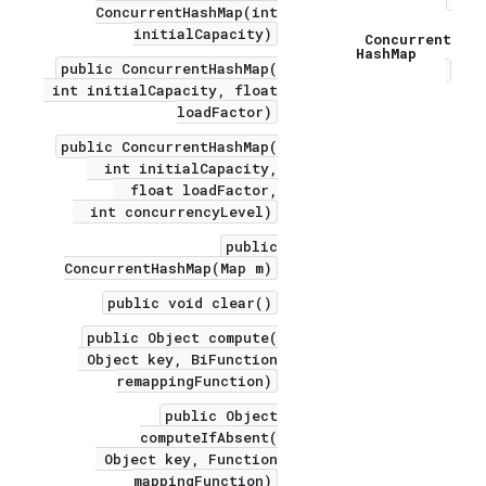
ConcurrentHashMap(int
initialCapacity)
Concurrent
Hash
Map
public ConcurrentHashMap(
int initialCapacity, float
loadFactor)
public ConcurrentHashMap(
int initialCapacity,
float loadFactor,
int concurrencyLevel)
public
ConcurrentHashMap(Map m)
public void clear()
public Object compute(
Object key, BiFunction
remappingFunction)
public Object
computeIfAbsent(
Object key, Function
mappingFunction)