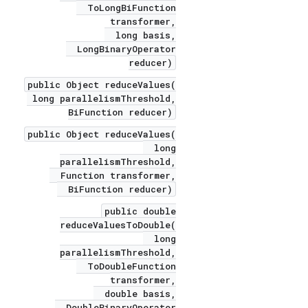
ToLongBiFunction
transformer,
long basis,
LongBinaryOperator
reducer)
public Object reduceValues(
long parallelismThreshold,
BiFunction reducer)
public Object reduceValues(
long
parallelismThreshold,
Function transformer,
BiFunction reducer)
public double
reduceValuesToDouble(
long
parallelismThreshold,
ToDoubleFunction
transformer,
double basis,
DoubleBinaryOperator