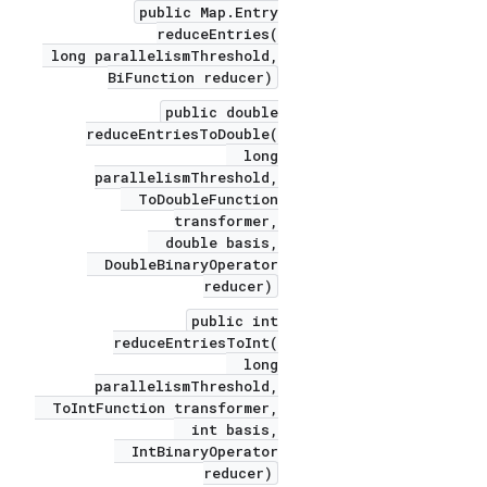
public Map.Entry
reduceEntries(
long parallelismThreshold,
BiFunction reducer)
public double
reduceEntriesToDouble(
long
parallelismThreshold,
ToDoubleFunction
transformer,
double basis,
DoubleBinaryOperator
reducer)
public int
reduceEntriesToInt(
long
parallelismThreshold,
ToIntFunction transformer,
int basis,
IntBinaryOperator
reducer)