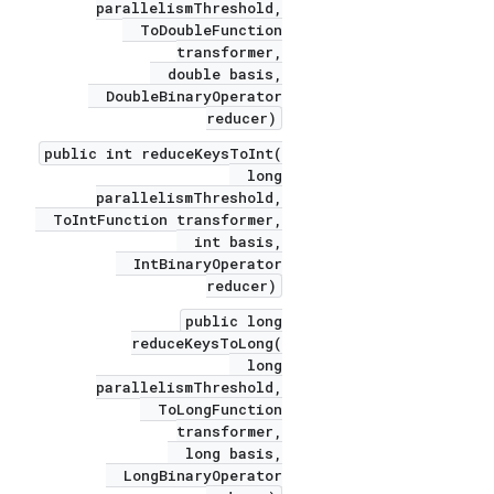
parallelismThreshold,
ToDoubleFunction
transformer,
double basis,
DoubleBinaryOperator
reducer)
public int reduceKeysToInt(
long
parallelismThreshold,
ToIntFunction transformer,
int basis,
IntBinaryOperator
reducer)
public long
reduceKeysToLong(
long
parallelismThreshold,
ToLongFunction
transformer,
long basis,
LongBinaryOperator