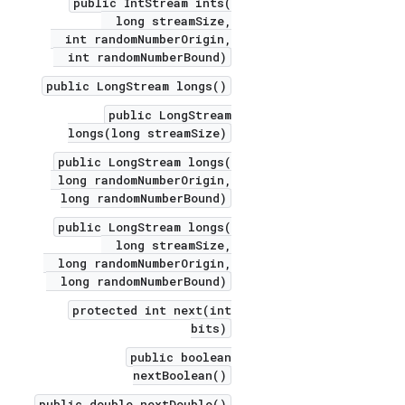
public IntStream ints(
long streamSize,
int randomNumberOrigin,
int randomNumberBound)
public LongStream longs()
public LongStream
longs(long streamSize)
public LongStream longs(
long randomNumberOrigin,
long randomNumberBound)
public LongStream longs(
long streamSize,
long randomNumberOrigin,
long randomNumberBound)
protected int next(int
bits)
public boolean
nextBoolean()
public double nextDouble()