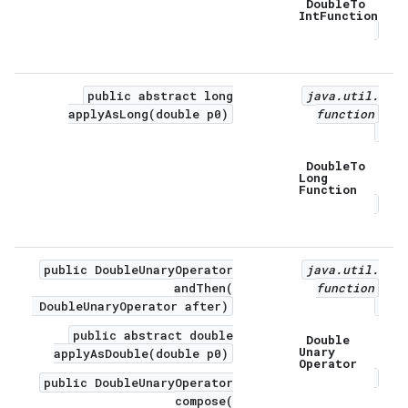
Double
To
Int
Function
public abstract long
java
.
util
.
applyAsLong(double p0)
function
Double
To
Long
Function
public DoubleUnaryOperator
java
.
util
.
andThen(
function
DoubleUnaryOperator after)
public abstract double
Double
Unary
applyAsDouble(double p0)
Operator
public DoubleUnaryOperator
compose(