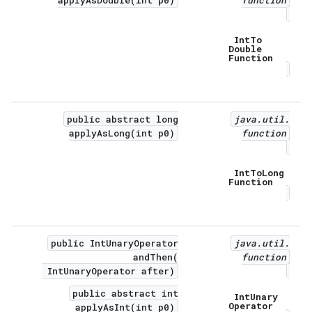
applyAsDouble(int p0)
function
Int
To
Double
Function
public abstract long
java
.
util
.
applyAsLong(int p0)
function
Int
To
Long
Function
public IntUnaryOperator
java
.
util
.
andThen(
function
IntUnaryOperator after)
public abstract int
Int
Unary
Operator
applyAsInt(int p0)