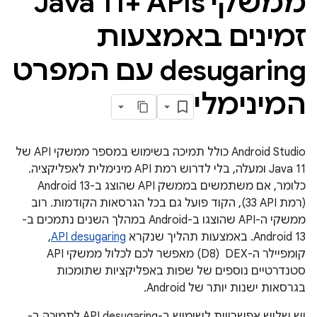
ממשקי Java 11+ APIs
זמינים באמצעות
desugaring עם המפרט
המינימלי
‫Android Studio כולל תמיכה בשימוש במספר ממשקי API של
Java 11 ומעלה, בלי לדרוש רמת API מינימלית לאפליקציה.
כלומר, אם משתמשים בממשק API שהוצג ב-Android 13
(רמת API‏ 33), הקוד פועל גם בכל הגרסאות הקודמות. רוב
ממשקי ה-API שהוצגו ב-Android במהלך השנים נתמכים ב-
Android 13. באמצעות תהליך שנקרא
API desugaring
,
קומפיילר ה-DEX ‏ (D8) מאפשר לכם לכלול ממשקי API
סטנדרטיים נוספים של שפות באפליקציות שתומכות
בגרסאות ישנות יותר של Android.
יש שלוש אפשרויות לשימוש ב-API desugaring לתמיכה ב-