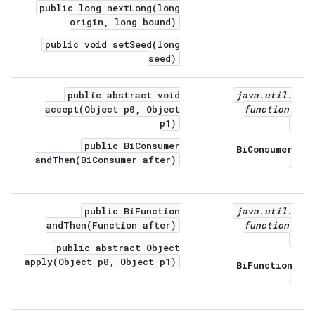
public long nextLong(long
origin, long bound)
public void setSeed(long
seed)
public abstract void
java
.
util
.
accept(Object p0, Object
function
p1)
public BiConsumer
Bi
Consumer
andThen(BiConsumer after)
public BiFunction
java
.
util
.
andThen(Function after)
function
public abstract Object
apply(Object p0, Object p1)
Bi
Function