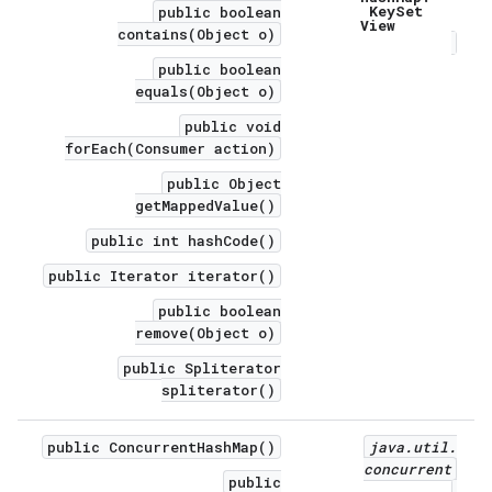
Key
Set
public boolean
View
contains(Object o)
public boolean
equals(Object o)
public void
forEach(Consumer action)
public Object
getMappedValue()
public int hashCode()
public Iterator iterator()
public boolean
remove(Object o)
public Spliterator
spliterator()
public ConcurrentHashMap()
java
.
util
.
concurrent
public