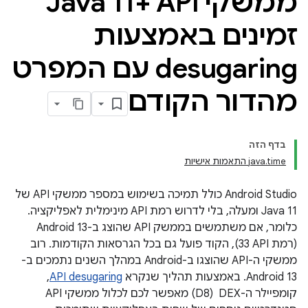
ממשקי Java 11+ API
זמינים באמצעות
desugaring עם המפרט
מהדור הקודם
בדף הזה
java.time התאמות אישיות
‫Android Studio כולל תמיכה בשימוש במספר ממשקי API של
Java 11 ומעלה, בלי לדרוש רמת API מינימלית לאפליקציה.
כלומר, אם משתמשים בממשק API שהוצג ב-Android 13
(רמת API‏ 33), הקוד פועל גם בכל הגרסאות הקודמות. רוב
ממשקי ה-API שהוצגו ב-Android במהלך השנים נתמכים ב-
Android 13. באמצעות תהליך שנקרא
API desugaring
,
קומפיילר ה-DEX ‏ (D8) מאפשר לכם לכלול ממשקי API