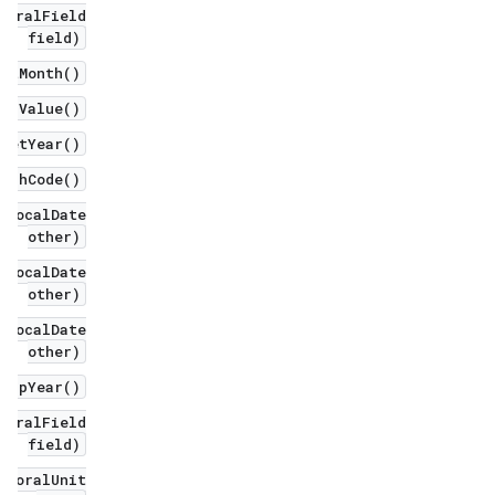
poralField
field)
getMonth()
nthValue()
 getYear()
hashCode()
oLocalDate
other)
oLocalDate
other)
oLocalDate
other)
LeapYear()
poralField
field)
mporalUnit