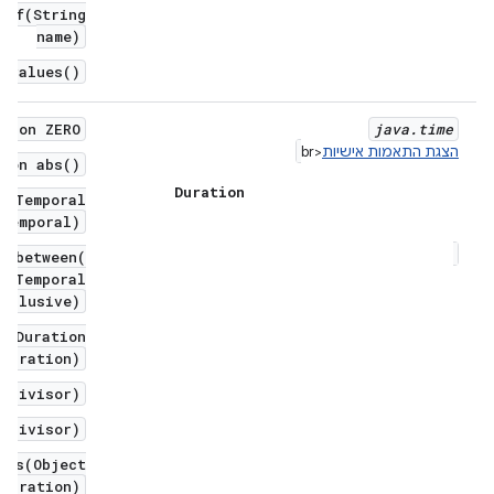
eOf(String
name)
] values()
ation ZERO
java
.
time
הצגת התאמות אישיות
<br
tion abs()
Duration
o(Temporal
temporal)
n between(
, Temporal
Exclusive)
o(Duration
rDuration)
n divisor)
g divisor)
als(Object
rDuration)