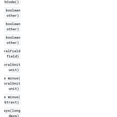
hashCode()
ic boolean
ime other)
ic boolean
ime other)
ic boolean
ime other)
poralField
field)
mporalUnit
unit)
ime minus(
mporalUnit
unit)
ime minus(
Subtract)
sDays(long
days)