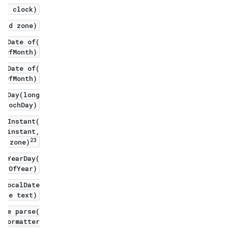
ock clock)
neId zone)
alDate of(
yOfMonth)
alDate of(
yOfMonth)
chDay(long
epochDay)
ofInstant(
 instant,
2
3
d zone)
ofYearDay(
ayOfYear)
 LocalDate
ence text)
ate parse(
eFormatter