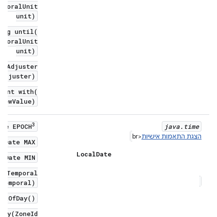
mporalUnit
unit)
ong until(
mporalUnit
unit)
alAdjuster
adjuster)
tant with(
newValue)
3
java
.
time
ate EPOCH
הצגת התאמות אישיות
<br
alDate MAX
Local
Date
alDate MIN
o(Temporal
temporal)
artOfDay()
Day(ZoneId