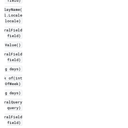
eld field)
splayName(
til.Locale
locale)
poralField
field)
getValue()
poralField
field)
long days)
eek of(int
dayOfWeek)
long days)
poralQuery
query)
poralField
field)