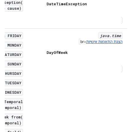
Exception(
Date
Time
Exception
le cause)
eek FRIDAY
java
.
time
הצגת התאמות אישיות
<br
eek MONDAY
Day
Of
Week
k SATURDAY
eek SUNDAY
k THURSDAY
ek TUESDAY
 WEDNESDAY
o(Temporal
temporal)
Week from(
temporal)