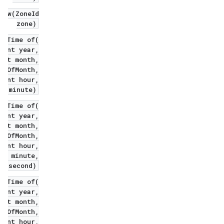
now(ZoneId
zone)
teTime of(
nt year,
nt month,
yOfMonth,
nt hour,
 minute)
teTime of(
nt year,
nt month,
yOfMonth,
nt hour,
t minute,
 second)
teTime of(
nt year,
nt month,
yOfMonth,
nt hour,