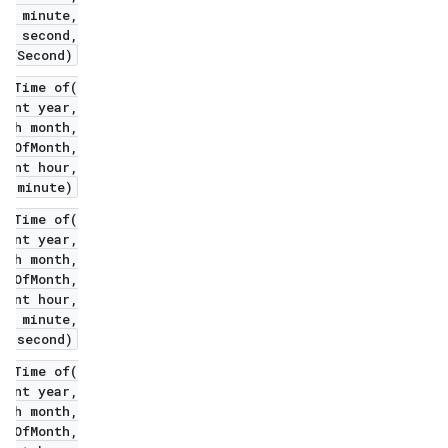
t minute,
t second,
OfSecond)
teTime of(
nt year,
th month,
yOfMonth,
nt hour,
 minute)
teTime of(
nt year,
th month,
yOfMonth,
nt hour,
t minute,
 second)
teTime of(
nt year,
th month,
yOfMonth,