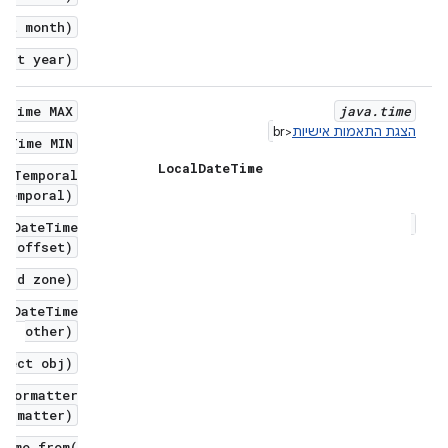
int month)
(int year)
teTime MAX
java
.
time
הצגת התאמות אישיות
<br
teTime MIN
Local
Date
Time
o(Temporal
temporal)
etDateTime
et offset)
neId zone)
alDateTime
other)
bject obj)
eFormatter
formatter)
Time from(