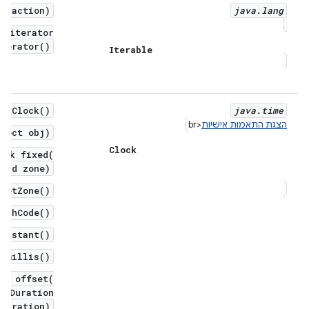
er action)
java
.
lang
pliterator
iterator()
Iterable
ed Clock()
java
.
time
הצגת התאמות אישיות
<br
bject obj)
Clock
ock fixed(
eId zone)
 getZone()
hashCode()
 instant()
g millis()
ck offset(
, Duration
tDuration)