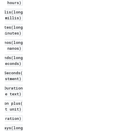
hours)
illis(long
millis)
nutes(long
minutes)
Nanos(long
nanos)
conds(long
seconds)
ofSeconds(
justment)
c Duration
ence text)
tion plus(
nit unit)
 duration)
sDays(long