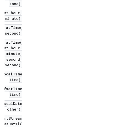
zone)
(int hour,
nt minute)
me atTime(
t second)
me atTime(
nt hour,
t minute,
t second,
OfSecond)
(LocalTime
time)
OffsetTime
time)
oLocalDate
other)
eam.Stream
atesUntil(