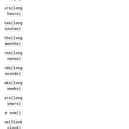
Hours(long
hours)
nutes(long
minutes)
onths(long
months)
Nanos(long
nanos)
conds(long
seconds)
Weeks(long
weeks)
Years(long
years)
Time now()
 now(Clock
clock)