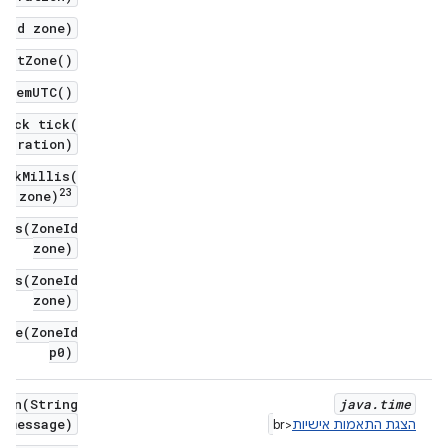
neId zone)
aultZone()
ystemUTC()
lock tick(
Duration)
ickMillis(
2
3
d zone)
tes(ZoneId
zone)
nds(ZoneId
zone)
one(ZoneId
p0)
ion(String
java
.
time
message)
הצגת התאמות אישיות
<br