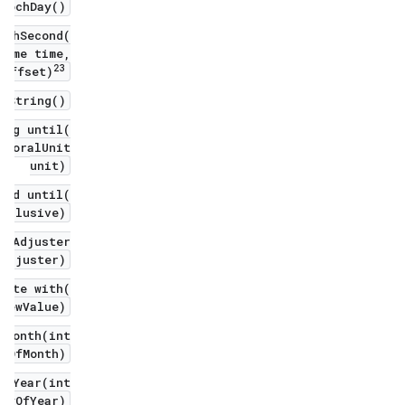
EpochDay()
ochSecond(
ime time,
2
3
offset)
toString()
ong until(
mporalUnit
unit)
iod until(
xclusive)
alAdjuster
adjuster)
Date with(
newValue)
fMonth(int
ayOfMonth)
OfYear(int
dayOfYear)