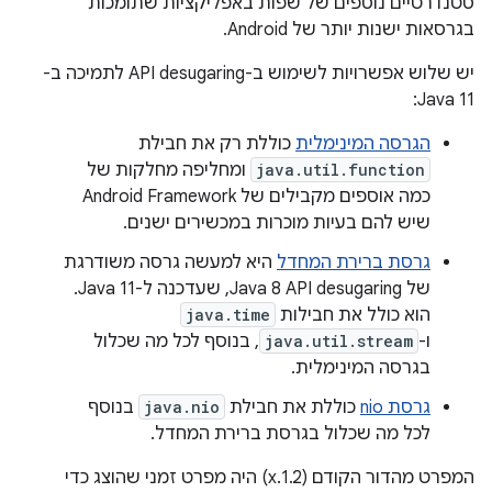
סטנדרטיים נוספים של שפות באפליקציות שתומכות
בגרסאות ישנות יותר של Android.
יש שלוש אפשרויות לשימוש ב-API desugaring לתמיכה ב-
Java 11:
הגרסה המינימלית
כוללת רק את חבילת
java.util.function
ומחליפה מחלקות של
כמה אוספים מקבילים של Android Framework
שיש להם בעיות מוכרות במכשירים ישנים.
גרסת ברירת המחדל
היא למעשה גרסה משודרגת
של Java 8 API desugaring, שעדכנה ל-Java 11.
הוא כולל את חבילות
java.time
ו-
java.util.stream
, בנוסף לכל מה שכלול
בגרסה המינימלית.
גרסת nio
כוללת את חבילת
java.nio
בנוסף
לכל מה שכלול בגרסת ברירת המחדל.
המפרט מהדור הקודם (1.2.x) היה מפרט זמני שהוצג כדי