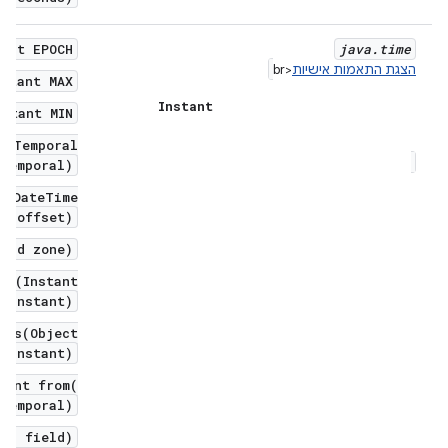
tant EPOCH
java
.
time
הצגת התאמות אישיות
<br
nstant MAX
Instant
nstant MIN
o(Temporal
temporal)
etDateTime
et offset)
neId zone)
To(Instant
erInstant)
als(Object
erInstant)
tant from(
temporal)
eld field)