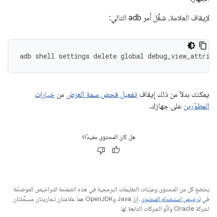
لإيقاف العلامة، شغِّل أمر adb التالي:
adb
shell
settings
delete
global
يمكنك بدلاً من ذلك إيقاف
تفعيل فحص سمة العرض
من
خيارات
المطوّرين
على جهازك.
هل كان المحتوى مفيدًا؟
يخضع كل من المحتوى وعيّنات التعليمات البرمجية في هذه الصفحة للتراخيص الموضحّة
في
ترخيص استخدام المحتوى
. إنّ Java وOpenJDK هما علامتان تجاريتان مسجَّلتان
لشركة Oracle و/أو الشركات التابعة لها.