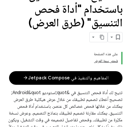
باستخدام "أداة فحص
التنسيق" (طرق العرض)
على هذه الصفحة
فحص سمة العرض
arrow_forward
المفاهيم والتنفيذ في Jetpack Compose
تتيح لك أداة فحص التنسيق في &quot;استوديو Android&quot;
تصحيح أخطاء تصميم تطبيقك من خلال عرض هيكلية طرق العرض
يمكنك من خلالها فحص خصائص كل عنصر. باستخدام أداة فحص
التنسيق، يمكنك مقارنة تصميم تطبيقك بنماذج التصميم، وعرض نسخة
مكبّرة من تطبيقك، وفحص تفاصيل تصميمه في وقت التشغيل. ويكون
ذلك مفيدًا بشكل خاص عندما يتم إنشاء التصميم في وقت التشغيل بدلاً