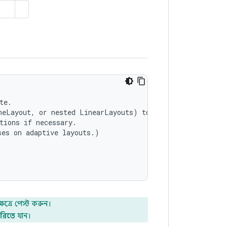
e.

neLayout, or nested LinearLayouts) to display more conte
tions if necessary.

es on adaptive layouts.)

ষেত্রে পেস্ট করুন।
েরিতে
যান।