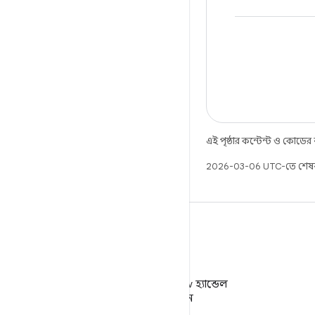
এই পৃষ্ঠার কন্টেন্ট ও কোডের
2026-03-06 UTC-তে শেষব
X
X-এ @AndroidDev হ্যান্ডেল
ফলো করুন