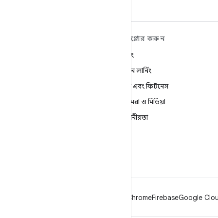
ANDROID সম্পর্কে আরও
এক্সপ্লোর করুন
শিখুন
গেমিং
Android
মেশিন লার্নিং
এন্টারপ্রাইজের জন্য Android
স্বাস্থ্য এবং ফিটনেস
নিরাপত্তা
ক্যামেরা ও মিডিয়া
সোর্স
গোপনীয়তা
খবর
5G
ব্লগ
Podcasts
Android
Chrome
Firebase
Google Cloud