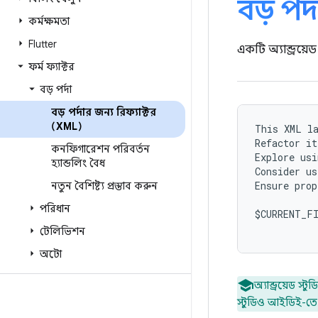
বড় পর্
কর্মক্ষমতা
Flutter
একটি অ্যান্ড্রয
ফর্ম ফ্যাক্টর
বড় পর্দা
বড় পর্দার জন্য রিফ্যাক্টর
(XML)
This XML la
Refactor it
কনফিগারেশন পরিবর্তন
Explore usi
হ্যান্ডলিং বৈধ
Consider us
Ensure prop
নতুন বৈশিষ্ট্য প্রস্তাব করুন
পরিধান
$CURRENT_FI
টেলিভিশন
অটো
অ্যান্ড্রয়েড স
স্টুডিও আইডিই-তে 