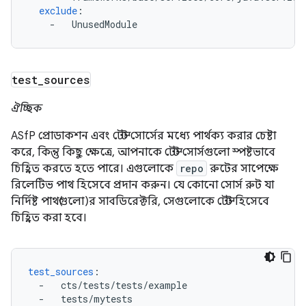
exclude
:
-
UnusedModule
test
_
sources
ঐচ্ছিক
ASfP প্রোডাকশন এবং টেস্ট সোর্সের মধ্যে পার্থক্য করার চেষ্টা
করে, কিন্তু কিছু ক্ষেত্রে, আপনাকে টেস্ট সোর্সগুলো স্পষ্টভাবে
চিহ্নিত করতে হতে পারে। এগুলোকে
repo
রুটের সাপেক্ষে
রিলেটিভ পাথ হিসেবে প্রদান করুন। যে কোনো সোর্স রুট যা
নির্দিষ্ট পাথ(গুলো)র সাবডিরেক্টরি, সেগুলোকে টেস্ট হিসেবে
চিহ্নিত করা হবে।
test_sources
:
-
cts/tests/tests/example
-
tests/mytests