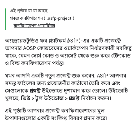
এই পৃষ্ঠায় যা যা আছে
প্রকল্প কনফিগারেশন ( .asfp-project )
কনফিগারেশন প্যারামিটার
অ্যান্ড্রয়েড স্টুডিও ফর প্ল্যাটফর্ম (ASfP)-এর একটি প্রজেক্টে
আপনার AOSP কোডবেসের ওয়ার্কস্পেস নির্ধারণকারী সবকিছু
থাকে, যেমন সোর্স কোড ও অ্যাসেট থেকে শুরু করে টেস্ট কোড
ও বিল্ড কনফিগারেশন পর্যন্ত।
যখন আপনি একটি নতুন প্রজেক্ট শুরু করেন, ASfP আপনার
সমস্ত ফাইলের জন্য প্রয়োজনীয় কাঠামো তৈরি করে এবং
সেগুলোকে
প্রজেক্ট
উইন্ডোতে দৃশ্যমান করে তোলে। উইন্ডোটি
খুলতে,
ভিউ > টুল উইন্ডোজ > প্রজেক্ট
নির্বাচন করুন।
এই পৃষ্ঠাটি আপনার প্রজেক্ট কনফিগারেশনের মূল
উপাদানগুলোর একটি সংক্ষিপ্ত বিবরণ প্রদান করে।