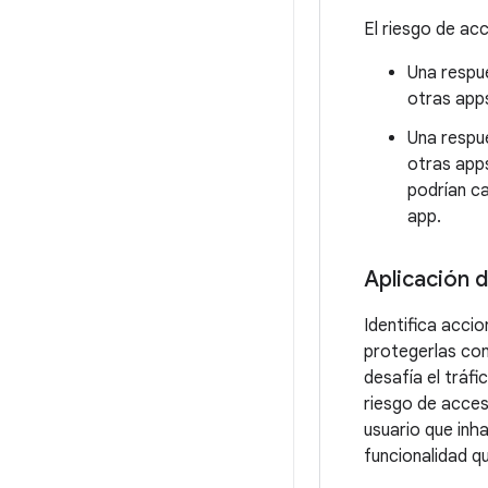
El riesgo de acc
Una respu
otras apps
Una respue
otras apps
podrían ca
app.
Aplicación d
Identifica accio
protegerlas con
desafía el tráfi
riesgo de acceso
usuario que inha
funcionalidad q