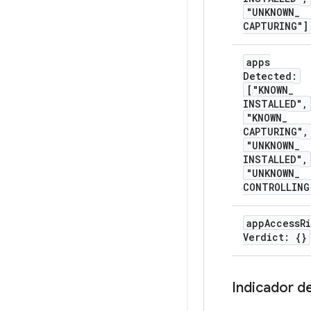
"UNKNOWN
_
CAPTURING"]
apps
Detected:
["KNOWN
_
INSTALLED"
,
"KNOWN
_
CAPTURING"
,
"UNKNOWN
_
INSTALLED"
,
"UNKNOWN
_
CONTROLLING
app
Access
Ri
Verdict: {}
Indicador d