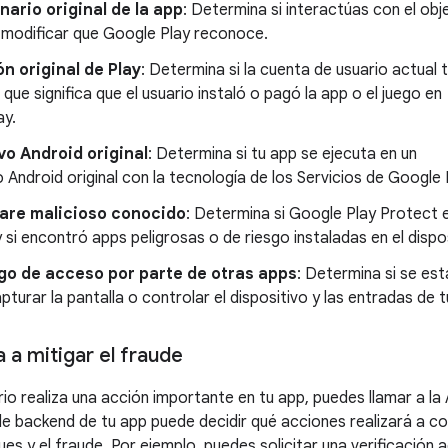
nario original de la app
: Determina si interactúas con el obj
n modificar que Google Play reconoce.
ón original de Play
: Determina si la cuenta de usuario actual 
o que significa que el usuario instaló o pagó la app o el juego en
ay.
vo Android original
: Determina si tu app se ejecuta en un
o Android original con la tecnología de los Servicios de Google 
ware malicioso conocido
: Determina si Google Play Protect 
 si encontró apps peligrosas o de riesgo instaladas en el dispos
sgo de acceso por parte de otras apps
: Determina si se es
pturar la pantalla o controlar el dispositivo y las entradas de t
a mitigar el fraude
o realiza una acción importante en tu app, puedes llamar a la A
r de backend de tu app puede decidir qué acciones realizará a 
es y el fraude. Por ejemplo, puedes solicitar una verificación 