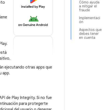
eto
Cómo ayuda
a mitigar el
fraude
tiene
Implementaci
ón
Aspectos que
debes tener
en cuenta
Play.
está
itivo.
tán ejecutando otras apps que
u app.
PI de Play Integrity. Si no fue
continuación para protegerte
adicional del usuario o denegar