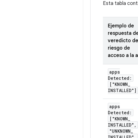
Esta tabla cont
Ejemplo de
respuesta d
veredicto d
riesgo de
acceso a la 
apps
Detected:
["KNOWN
_
INSTALLED"]
apps
Detected:
["KNOWN
_
INSTALLED"
,
"UNKNOWN
_
INSTALLED"
,