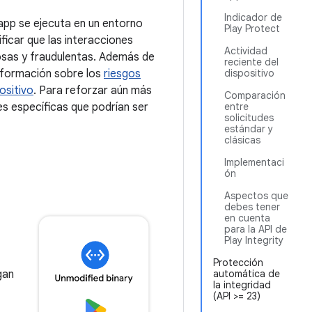
Indicador de
 app se ejecuta en un entorno
Play Protect
ificar que las interacciones
Actividad
rosas y fraudulentas. Además de
reciente del
 información sobre los
riesgos
dispositivo
ositivo
. Para reforzar aún más
Comparación
es específicas que podrían ser
entre
solicitudes
estándar y
clásicas
Implementaci
ón
Aspectos que
debes tener
en cuenta
para la API de
Play Integrity
Protección
gan
automática de
la integridad
(API >= 23)