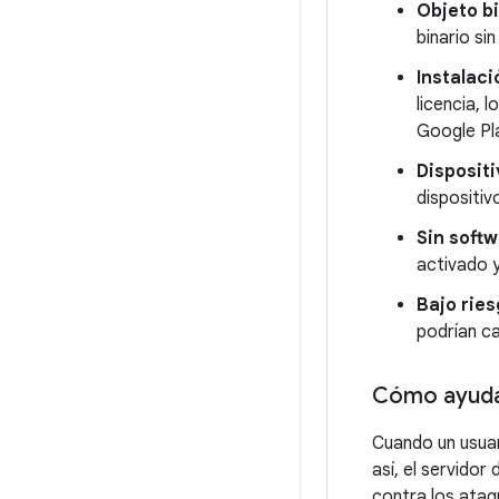
Objeto bi
binario si
Instalaci
licencia, l
Google Pl
Dispositi
dispositiv
Sin soft
activado y
Bajo rie
podrían ca
Cómo ayuda 
Cuando un usuari
así, el servido
contra los ataqu