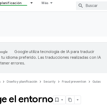
planificación
Más
Google utiliza tecnología de IA para traducir
 tu idioma preferido. Las traducciones realizadas con IA
ener errores.
s
Diseño y planificación
Security
Fraud prevention
Guías
e el entorno