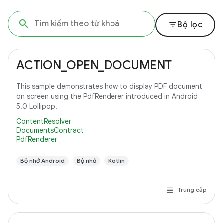
filter_list
Bộ lọc
ACTION_OPEN_DOCUMENT
This sample demonstrates how to display PDF document
on screen using the PdfRenderer introduced in Android
5.0 Lollipop.
ContentResolver
DocumentsContract
PdfRenderer
Bộ nhớ Android
Bộ nhớ
Kotlin
Trung cấp