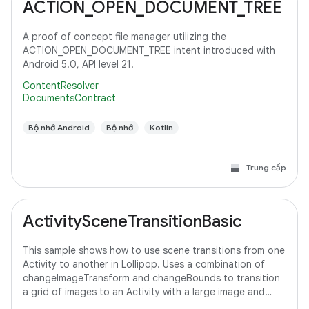
ACTION_OPEN_DOCUMENT_TREE
A proof of concept file manager utilizing the
ACTION_OPEN_DOCUMENT_TREE intent introduced with
Android 5.0, API level 21.
ContentResolver
DocumentsContract
Bộ nhớ Android
Bộ nhớ
Kotlin
Trung cấp
ActivitySceneTransitionBasic
This sample shows how to use scene transitions from one
Activity to another in Lollipop. Uses a combination of
changeImageTransform and changeBounds to transition
a grid of images to an Activity with a large image and
detail text.