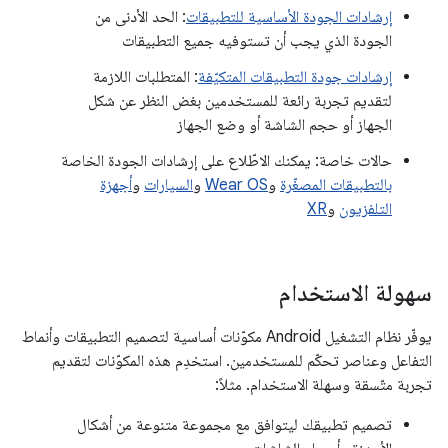
إرشادات الجودة الأساسية للتطبيقات
: الحد الأدنى من
الجودة الذي يجب أن تستوفيه جميع التطبيقات
إرشادات جودة التطبيقات المتكيّفة
: المتطلبات اللازمة
لتقديم تجربة رائعة للمستخدمين بغض النظر عن شكل
الجهاز أو حجم الشاشة أو وضع الجهاز
حالات خاصة: يمكنك الاطّلاع على إرشادات الجودة الخاصة
بالتطبيقات المصغّرة
و
Wear OS
و
السيارات
و
أجهزة
التلفزيون
و
XR
سهولة الاستخدام
يوفّر نظام التشغيل Android مكوّنات أساسية لتصميم التطبيقات وأنماط
التفاعل وعناصر تحكّم للمستخدمين. استخدِم هذه المكوّنات لتقديم
تجربة متّسقة وسهلة الاستخدام. مثلاً:
تصميم تطبيقك ليتوافق مع مجموعة متنوعة من أشكال