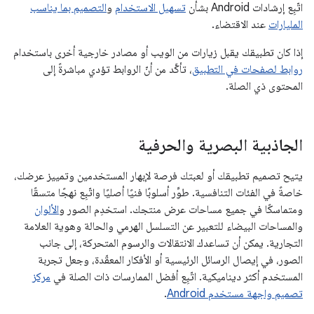
اتّبِع إرشادات Android بشأن
تسهيل الاستخدام
و
التصميم بما يناسب
المليارات
عند الاقتضاء.
إذا كان تطبيقك يقبل زيارات من الويب أو مصادر خارجية أخرى باستخدام
روابط لصفحات في التطبيق
، تأكَّد من أنّ الروابط تؤدي مباشرةً إلى
المحتوى ذي الصلة.
الجاذبية البصرية والحرفية
يتيح تصميم تطبيقك أو لعبتك فرصة لإبهار المستخدمين وتمييز عرضك،
خاصةً في الفئات التنافسية. طوِّر أسلوبًا فنيًا أصليًا واتّبِع نهجًا متسقًا
ومتماسكًا في جميع مساحات عرض منتجك. استخدِم الصور و
الألوان
والمساحات البيضاء للتعبير عن التسلسل الهرمي والحالة وهوية العلامة
التجارية. يمكن أن تساعدك الانتقالات والرسوم المتحركة، إلى جانب
الصور، في إيصال الرسائل الرئيسية أو الأفكار المعقّدة، وجعل تجربة
المستخدم أكثر ديناميكية. اتّبِع أفضل الممارسات ذات الصلة في
مركز
تصميم واجهة مستخدم Android
.