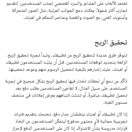
تعتمد الألعاب على المشاعر والسرد القصصي لجذب المستخدمين. لتقديم
تجارب أكثر شمولاً، يمكنك دمج الجوانب المرئية، مثل الصور المتحركة
وأسلوبك الفني، مع الصوت والقصة وعناصر التحكم في لعبتك.
تحقيق الربح
تتوفّر طرق عديدة لتحقيق الربح من تطبيقك، وتبدأ تجربة تحقيق الربح
الرائعة بتحديد توقعات المستخدمين. قبل أن يثبّت المستخدمون تطبيقك
أو لعبتك، عليك إخبارهم بكيفية تحصيل الرسوم منهم وموعد تحصيلها.
تأكَّد من دمج أي لحظات تختار فيها تحقيق الربح بشكل صحيح في تجربة
المستخدم. على سبيل المثال، لا تفاجئ المستخدمين بطلب دفع بعد
تحميل تطبيقك مباشرةً، أو تشتّت انتباههم بعرض إعلانات في منتصف
مستوى اللعبة.
إذا كان تطبيقك أو لعبتك يتضمّنان جدار دفع، ننصحك بتقديم فترات
تجريبية مجانية لأي محتوى مدفوع ليتمكّن المستخدمون من اتخاذ
قرارات مدروسة بشأن الاشتراك. إذا كان على المستخدمين الدفع لإحراز