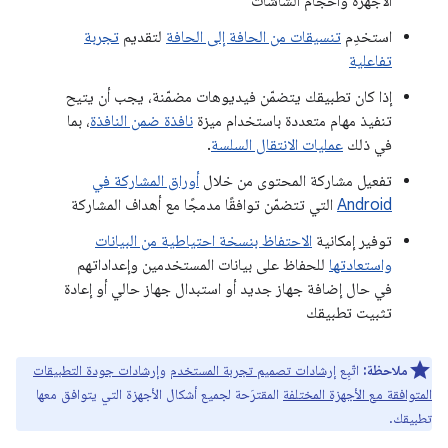
الأجهزة وأحجام الشاشات
استخدِم
تنسيقات من الحافة إلى الحافة
لتقديم
تجربة
تفاعلية
إذا كان تطبيقك يتضمّن فيديوهات مضمّنة، يجب أن يتيح
تنفيذ مهام متعددة باستخدام ميزة
نافذة ضمن النافذة
، بما
في ذلك
عمليات الانتقال السلسة
.
تفعيل مشاركة المحتوى من خلال
أوراق المشاركة في
Android
التي تتضمّن توافقًا مدمجًا مع أهداف المشاركة
توفير إمكانية
الاحتفاظ بنسخة احتياطية من البيانات
واستعادتها
للحفاظ على بيانات المستخدمين وإعداداتهم
في حال إضافة جهاز جديد أو استبدال جهاز حالي أو إعادة
تثبيت تطبيقك
ملاحظة:
اتّبِع
إرشادات تصميم تجربة المستخدم
و
إرشادات جودة التطبيقات
المتوافقة مع الأجهزة المختلفة
المقترَحة لجميع أشكال الأجهزة التي يتوافق معها
تطبيقك.