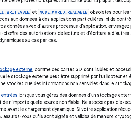
nte cette protection, qui est suffisante pour la plupart des app
LD_WRITEABLE
et
MODE_WORLD_READABLE
obsolètes pour les f
accès aux données à des applications particulières, ni de contr
os données avec d'autres processus d'application, envisagez pl
ui-ci offre des autorisations de lecture et d'écriture à d'autres
dynamiques au cas par cas.
ockage externe
, comme des cartes SD, sont lisibles et accessi
ue le stockage externe peut être supprimé par l'utilisateur et
, ne stockez que des informations non sensibles dans le stocka
s entrées
lorsque vous gérez des données d'un stockage extern
de n'importe quelle source non fiable. Ne stockez pas d'exécut
rne avant le chargement dynamique. Si votre application récup
, assurez-vous qu'ils sont signés et validés de manière crypto