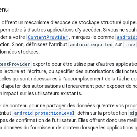
enu
u
offrent un mécanisme d'espace de stockage structuré qui peut
 permettre à d'autres applications d'y accéder. Si vous ne sou
éder à votre
ContentProvider
, marquez-le comme
android
tion. Sinon, définissez l'attribut
android:exported
sur
true
 données stockées.
tentProvider
exporté pour être utilisé par d'autres applicati
a lecture et l'écriture, ou spécifier des autorisations distinctes 
celles qui sont nécessaires à l'accomplissement de la tâche con
 d'ajouter des autorisations ultérieurement pour exposer de no
n impact sur les utilisateurs existants.
eur de contenu pour ne partager des données qu'entre vos prop
tribut
android:protectionLevel
défini sur la protection
si
as de confirmation de l'utilisateur. Elles offrent donc une meil
ux données du fournisseur de contenu lorsque les applications 