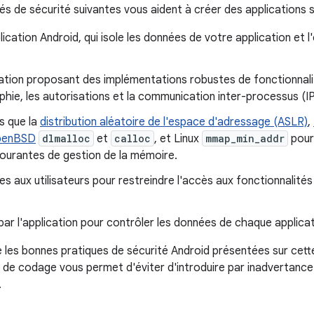
tés de sécurité suivantes vous aident à créer des applications 
lication Android, qui isole les données de votre application et
ation proposant des implémentations robustes de fonctionnali
aphie, les autorisations et la communication inter-processus (I
s que la
distribution aléatoire de l'espace d'adressage (ASLR)
,
penBSD
dlmalloc
et
calloc
, et Linux
mmap_min_addr
pour 
courantes de gestion de la mémoire.
s aux utilisateurs pour restreindre l'accès aux fonctionnalit
 par l'application pour contrôler les données de chaque applicat
e les bonnes pratiques de sécurité Android présentées sur cett
de codage vous permet d'éviter d'introduire par inadvertance
.