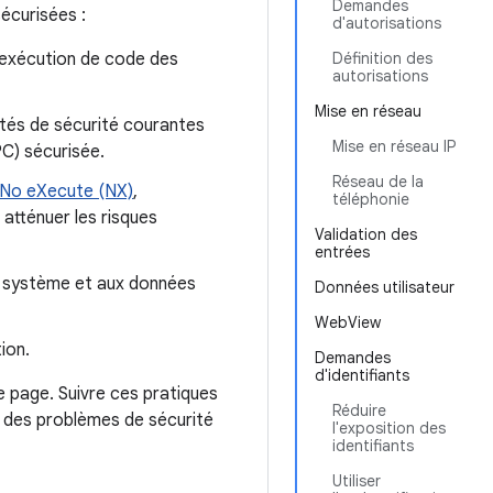
Demandes
sécurisées :
d'autorisations
 l'exécution de code des
Définition des
autorisations
Mise en réseau
tés de sécurité courantes
Mise en réseau IP
PC) sécurisée.
Réseau de la
No eXecute (NX)
,
téléphonie
atténuer les risques
Validation des
entrées
és système et aux données
Données utilisateur
WebView
ion.
Demandes
d'identifiants
e page. Suivre ces pratiques
Réduire
 des problèmes de sécurité
l'exposition des
identifiants
Utiliser