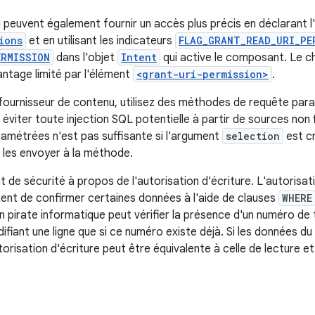
peuvent également fournir un accès plus précis en déclarant l'
ions
et en utilisant les indicateurs
FLAG_GRANT_READ_URI_PE
ERMISSION
dans l'objet
Intent
qui active le composant. Le c
antage limité par l'élément
<grant-uri-permission>
.
ournisseur de contenu, utilisez des méthodes de requête par
éviter toute injection SQL potentielle à partir de sources non 
ramétrées n'est pas suffisante si l'argument
selection
est c
e les envoyer à la méthode.
 de sécurité à propos de l'autorisation d'écriture. L'autorisati
tent de confirmer certaines données à l'aide de clauses
WHERE
un pirate informatique peut vérifier la présence d'un numéro de
difiant une ligne que si ce numéro existe déjà. Si les données d
utorisation d'écriture peut être équivalente à celle de lecture et