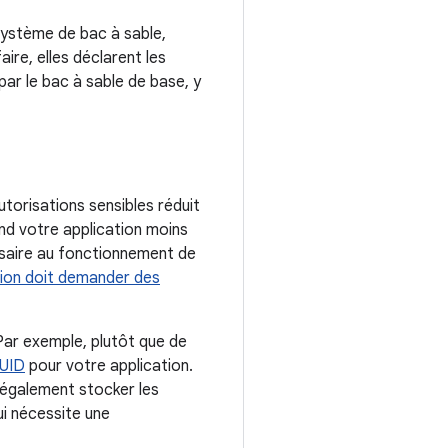
système de bac à sable,
ire, elles déclarent les
par le bac à sable de base, y
torisations sensibles réduit
rend votre application moins
essaire au fonctionnement de
tion doit demander des
 Par exemple, plutôt que de
UID
pour votre application.
 également stocker les
ui nécessite une