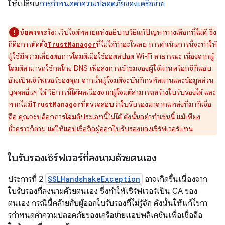
ให้เปลี่ยน
การกําหนดค่าความปลอดภัยของเครือข่าย
ข้อควรระวัง:
เว็บไซต์หลายแห่งอธิบายวิธีแก้ปัญหาทางเลือกที่ไม่ดี ซึ่ง
ก็คือการติดตั้ง
ที่ไม่ได้ทำอะไรเลย การดำเนินการนี้จะทำให้
TrustManager
ผู้ใช้มีความเสี่ยงต่อการโจมตีเมื่อใช้ฮอตสปอต Wi-Fi สาธารณะ เนื่องจากผู้
โจมตีสามารถใช้กลโกง DNS เพื่อส่งการเข้าชมของผู้ใช้ผ่านพร็อกซีที่แอบ
อ้างเป็นเซิร์ฟเวอร์ของคุณ จากนั้นผู้โจมตีจะบันทึกรหัสผ่านและข้อมูลส่วน
บุคคลอื่นๆ ได้ วิธีการนี้ได้ผลเนื่องจากผู้โจมตีสามารถสร้างใบรับรองได้ และ
หากไม่มี
ที่ตรวจสอบว่าใบรับรองมาจากแหล่งที่มาที่เชื่อ
TrustManager
ถือ คุณจะบล็อกการโจมตีประเภทนี้ไม่ได้ ดังนั้นอย่าทำเช่นนี้ แม้เพียง
ชั่วคราวก็ตาม แต่ให้แอปเชื่อถือผู้ออกใบรับรองของเซิร์ฟเวอร์แทน
ใบรับรองเซิร์ฟเวอร์ที่ลงนามด้วยตนเอง
ประการที่ 2
SSLHandshakeException
อาจเกิดขึ้นเนื่องจาก
ใบรับรองที่ลงนามด้วยตนเอง ซึ่งทำให้เซิร์ฟเวอร์เป็น CA ของ
ตนเอง กรณีนี้คล้ายกับผู้ออกใบรับรองที่ไม่รู้จัก ดังนั้นให้แก้ไขกา
รกําหนดค่าความปลอดภัยของเครือข่ายแอปพลิเคชันเพื่อเชื่อถือ