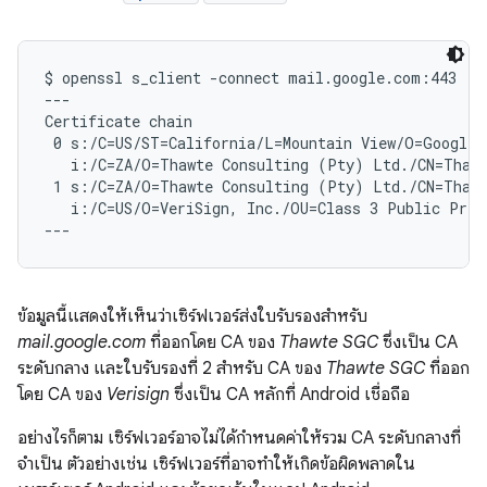
$ openssl s_client -connect mail.google.com:443

---

Certificate chain

 0 s:/C=US/ST=California/L=Mountain View/O=Google 
   i:/C=ZA/O=Thawte Consulting (Pty) Ltd./CN=Thawt
 1 s:/C=ZA/O=Thawte Consulting (Pty) Ltd./CN=Thawt
   i:/C=US/O=VeriSign, Inc./OU=Class 3 Public Prima
ข้อมูลนี้แสดงให้เห็นว่าเซิร์ฟเวอร์ส่งใบรับรองสำหรับ
mail.google.com
ที่ออกโดย CA ของ
Thawte SGC
ซึ่งเป็น CA
ระดับกลาง และใบรับรองที่ 2 สำหรับ CA ของ
Thawte SGC
ที่ออก
โดย CA ของ
Verisign
ซึ่งเป็น CA หลักที่ Android เชื่อถือ
อย่างไรก็ตาม เซิร์ฟเวอร์อาจไม่ได้กําหนดค่าให้รวม CA ระดับกลางที่
จําเป็น ตัวอย่างเช่น เซิร์ฟเวอร์ที่อาจทำให้เกิดข้อผิดพลาดใน