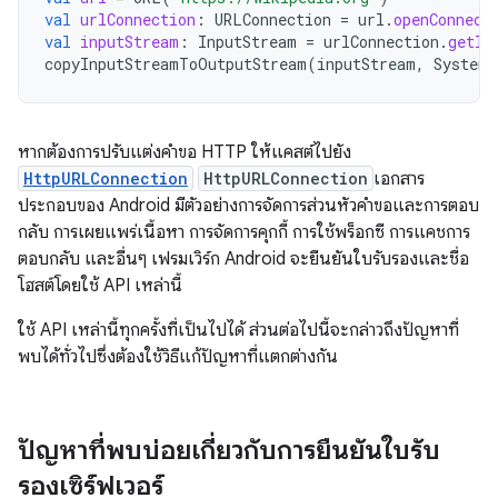
val
urlConnection
:
URLConnection
=
url
.
openConnect
val
inputStream
:
InputStream
=
urlConnection
.
getIn
copyInputStreamToOutputStream
(
inputStream
,
System
.
หากต้องการปรับแต่งคำขอ HTTP ให้แคสต์ไปยัง
HttpURLConnection
HttpURLConnection
เอกสาร
ประกอบของ Android มีตัวอย่างการจัดการส่วนหัวคำขอและการตอบ
กลับ การเผยแพร่เนื้อหา การจัดการคุกกี้ การใช้พร็อกซี การแคชการ
ตอบกลับ และอื่นๆ เฟรมเวิร์ก Android จะยืนยันใบรับรองและชื่อ
โฮสต์โดยใช้ API เหล่านี้
ใช้ API เหล่านี้ทุกครั้งที่เป็นไปได้ ส่วนต่อไปนี้จะกล่าวถึงปัญหาที่
พบได้ทั่วไปซึ่งต้องใช้วิธีแก้ปัญหาที่แตกต่างกัน
ปัญหาที่พบบ่อยเกี่ยวกับการยืนยันใบรับ
รองเซิร์ฟเวอร์