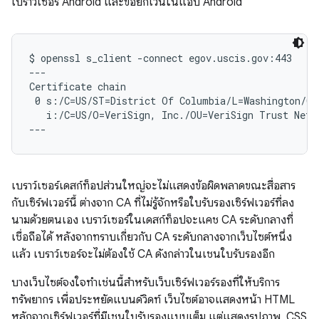
เบราว์เซอร์ Android และข้อยกเว้นในแอป Android
$ openssl s_client -connect egov.uscis.gov:443

---

Certificate chain

 0 s:/C=US/ST=District Of Columbia/L=Washington/O=
   i:/C=US/O=VeriSign, Inc./OU=VeriSign Trust Netw
เบราว์เซอร์เดสก์ท็อปส่วนใหญ่จะไม่แสดงข้อผิดพลาดขณะสื่อสาร
กับเซิร์ฟเวอร์นี้ ต่างจาก CA ที่ไม่รู้จักหรือใบรับรองเซิร์ฟเวอร์ที่ลง
นามด้วยตนเอง เบราว์เซอร์ในเดสก์ท็อปจะแคช CA ระดับกลางที่
เชื่อถือได้ หลังจากทราบเกี่ยวกับ CA ระดับกลางจากเว็บไซต์หนึ่ง
แล้ว เบราว์เซอร์จะไม่ต้องใช้ CA ดังกล่าวในเชนใบรับรองอีก
บางเว็บไซต์จงใจทำเช่นนี้สำหรับเว็บเซิร์ฟเวอร์รองที่ให้บริการ
ทรัพยากร เพื่อประหยัดแบนด์วิดท์ เว็บไซต์อาจแสดงหน้า HTML
หลักจากเซิร์ฟเวอร์ที่มีเชนใบรับรองแบบเต็ม แต่แสดงรูปภาพ, CSS