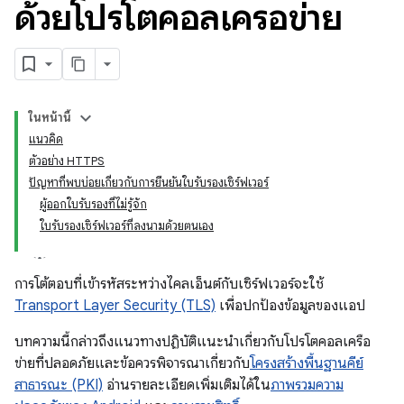
ด้วยโปรโตคอลเครือข่าย
ในหน้านี้
แนวคิด
ตัวอย่าง HTTPS
ปัญหาที่พบบ่อยเกี่ยวกับการยืนยันใบรับรองเซิร์ฟเวอร์
ผู้ออกใบรับรองที่ไม่รู้จัก
ใบรับรองเซิร์ฟเวอร์ที่ลงนามด้วยตนเอง
การโต้ตอบที่เข้ารหัสระหว่างไคลเอ็นต์กับเซิร์ฟเวอร์จะใช้
Transport Layer Security (TLS)
เพื่อปกป้องข้อมูลของแอป
บทความนี้กล่าวถึงแนวทางปฏิบัติแนะนำเกี่ยวกับโปรโตคอลเครือ
ข่ายที่ปลอดภัยและข้อควรพิจารณาเกี่ยวกับ
โครงสร้างพื้นฐานคีย์
สาธารณะ (PKI)
อ่านรายละเอียดเพิ่มเติมได้ใน
ภาพรวมความ