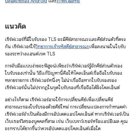
ปลอดภัยของ Android
และ
ภาพรวมสิทธิ์
แนวคิด
เซิร์ฟเวอร์ที่มีใบรับรอง TLS จะมีคีย์สาธารณะและคีย์ส่วนตัวที่ตรง
กัน เซิร์ฟเวอร์ใช้
วิทยาการเข้ารหัสคีย์สาธารณะ
เพื่อลงนามในใบรับ
รองระหว่างแฮนด์เชค TLS
การจับมือแบบง่ายจะพิสูจน์เพียงว่าเซิร์ฟเวอร์รู้จักคีย์ส่วนตัวของ
ใบรับรองเท่านั้น วิธีแก้ปัญหานี้คือให้ไคลเอ็นต์เชื่อถือใบรับรอง
หลายรายการ เซิร์ฟเวอร์หนึ่งๆ ไม่น่าเชื่อถือหากใบรับรองของ
เซิร์ฟเวอร์นั้นไม่ปรากฏในชุดใบรับรองที่เชื่อถือได้ฝั่งไคลเอ็นต์
อย่างไรก็ตาม เซิร์ฟเวอร์อาจใช้การเปลี่ยนคีย์เพื่อเปลี่ยนคีย์
สาธารณะของใบรับรองด้วยคีย์ใหม่ การเปลี่ยนแปลงการกำหนดค่า
เซิร์ฟเวอร์จำเป็นต้องมีการอัปเดตแอปไคลเอ็นต์ หากเซิร์ฟเวอร์เป็น
เว็บเซอร์วิสของบุคคลที่สาม เช่น เว็บเบราว์เซอร์หรือแอปอีเมล คุณ
จะทราบได้ยากขึ้นว่าควรอัปเดตแอปไคลเอ็นต์เมื่อใด