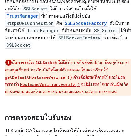
เทคนิคที่อธิบายไปก่อนหน้านี้เพื่อจัดการปัญหาการยืนยันใบรับรอง
จะใช้กับ
SSLSocket
ได้ด้วย จริงๆ แล้ว เมื่อใช้
TrustManager
ที่กําหนดเอง สิ่งที่ส่งไปยัง
HttpsURLConnection
คือ
SSLSocketFactory
ดังนั้นหาก
ต้องการใช้
TrustManager
ที่กําหนดเองกับ
SSLSocket
ให้ทํา
ตามขั้นตอนเดียวกันและใช้
SSLSocketFactory
นั้นเพื่อสร้าง
SSLSocket
ข้อควรระวัง:
ไม่ได้
ทำการยืนยันชื่อโฮสต์ ขึ้นอยู่กับแอป
SSLSocket
ของคุณที่จะทำการยืนยันชื่อโฮสต์ด้วยตนเอง โดยควรเรียกใช้
ด้วยชื่อโฮสต์ที่คาดไว้ และโปรด
getDefaultHostnameVerifier()
ทราบว่า
จะไม่แสดงข้อยกเว้นเมื่อเกิด
HostnameVerifier.verify()
ข้อผิดพลาด แต่จะให้ผลลัพธ์บูลีนซึ่งคุณต้องตรวจสอบอย่างชัดเจน
การตรวจสอบใบรับรอง
TLS อาศัย CA ในการออกใบรับรองให้กับเจ้าของเซิร์ฟเวอร์และ