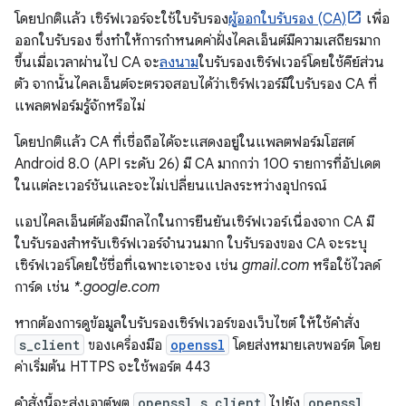
โดยปกติแล้ว เซิร์ฟเวอร์จะใช้ใบรับรอง
ผู้ออกใบรับรอง (CA)
เพื่อ
ออกใบรับรอง ซึ่งทำให้การกำหนดค่าฝั่งไคลเอ็นต์มีความเสถียรมาก
ขึ้นเมื่อเวลาผ่านไป CA จะ
ลงนาม
ใบรับรองเซิร์ฟเวอร์โดยใช้คีย์ส่วน
ตัว จากนั้นไคลเอ็นต์จะตรวจสอบได้ว่าเซิร์ฟเวอร์มีใบรับรอง CA ที่
แพลตฟอร์มรู้จักหรือไม่
โดยปกติแล้ว CA ที่เชื่อถือได้จะแสดงอยู่ในแพลตฟอร์มโฮสต์
Android 8.0 (API ระดับ 26) มี CA มากกว่า 100 รายการที่อัปเดต
ในแต่ละเวอร์ชันและจะไม่เปลี่ยนแปลงระหว่างอุปกรณ์
แอปไคลเอ็นต์ต้องมีกลไกในการยืนยันเซิร์ฟเวอร์เนื่องจาก CA มี
ใบรับรองสำหรับเซิร์ฟเวอร์จํานวนมาก ใบรับรองของ CA จะระบุ
เซิร์ฟเวอร์โดยใช้ชื่อที่เฉพาะเจาะจง เช่น
gmail.com
หรือใช้ไวลด์
การ์ด เช่น
*.google.com
หากต้องการดูข้อมูลใบรับรองเซิร์ฟเวอร์ของเว็บไซต์ ให้ใช้คำสั่ง
s_client
ของเครื่องมือ
openssl
โดยส่งหมายเลขพอร์ต โดย
ค่าเริ่มต้น HTTPS จะใช้พอร์ต 443
คำสั่งนี้จะส่งเอาต์พุต
openssl s_client
ไปยัง
openssl