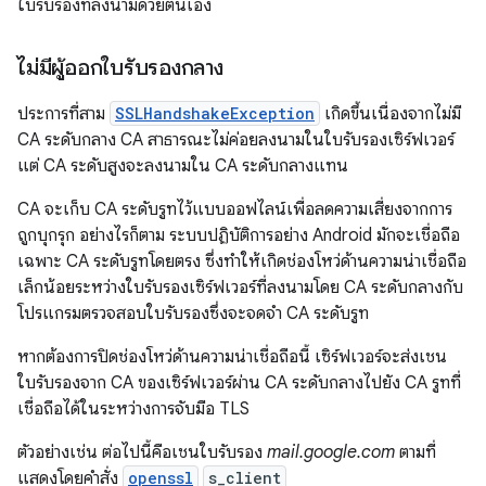
ใบรับรองที่ลงนามด้วยตนเอง
ไม่มีผู้ออกใบรับรองกลาง
ประการที่สาม
SSLHandshakeException
เกิดขึ้นเนื่องจากไม่มี
CA ระดับกลาง CA สาธารณะไม่ค่อยลงนามในใบรับรองเซิร์ฟเวอร์
แต่ CA ระดับสูงจะลงนามใน CA ระดับกลางแทน
CA จะเก็บ CA ระดับรูทไว้แบบออฟไลน์เพื่อลดความเสี่ยงจากการ
ถูกบุกรุก อย่างไรก็ตาม ระบบปฏิบัติการอย่าง Android มักจะเชื่อถือ
เฉพาะ CA ระดับรูทโดยตรง ซึ่งทำให้เกิดช่องโหว่ด้านความน่าเชื่อถือ
เล็กน้อยระหว่างใบรับรองเซิร์ฟเวอร์ที่ลงนามโดย CA ระดับกลางกับ
โปรแกรมตรวจสอบใบรับรองซึ่งจะจดจำ CA ระดับรูท
หากต้องการปิดช่องโหว่ด้านความน่าเชื่อถือนี้ เซิร์ฟเวอร์จะส่งเชน
ใบรับรองจาก CA ของเซิร์ฟเวอร์ผ่าน CA ระดับกลางไปยัง CA รูทที่
เชื่อถือได้ในระหว่างการจับมือ TLS
ตัวอย่างเช่น ต่อไปนี้คือเชนใบรับรอง
mail.google.com
ตามที่
แสดงโดยคำสั่ง
openssl
s_client