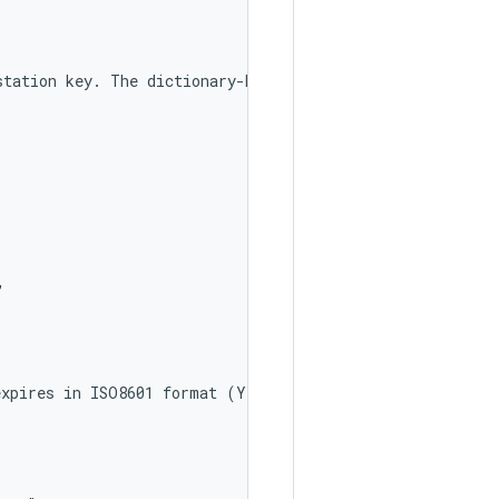
tation key. The dictionary-key is the certificate serial


xpires in ISO8601 format (YYYY-MM-DD). Can be used to cl