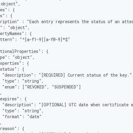
object",

es": {

s": {

ription" : "Each entry represents the status of an attes
": "object",

ertyNames": {

ttern": "^[a-f1-9][a-f0-9]*$"

tionalProperties": {

pe": "object",

operties": {

status": {

 "description": "[REQUIRED] Current status of the key.",
 "type": "string",

 "enum": ["REVOKED", "SUSPENDED"]



expires": {

 "description": "[OPTIONAL] UTC date when certificate e
 "type": "string",

 "format": "date"



reason": {
