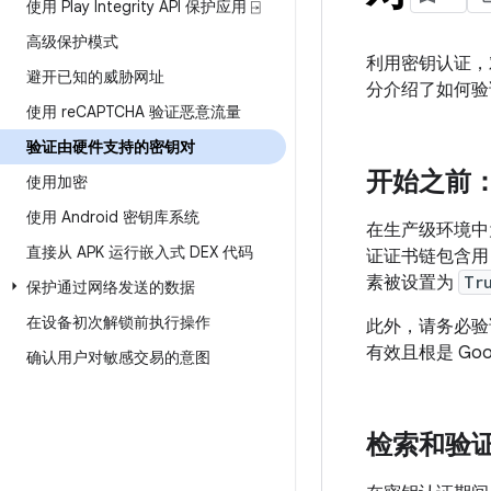
使用 Play Integrity API 保护应用 ⍈
高级保护模式
利用密钥认证，
避开已知的威胁网址
分介绍了如何验
使用 re
CAPTCHA 验证恶意流量
验证由硬件支持的密钥对
开始之前
使用加密
使用 Android 密钥库系统
在生产级环境中
直接从 APK 运行嵌入式 DEX 代码
证证书链包含用 
素被设置为
Tr
保护通过网络发送的数据
在设备初次解锁前执行操作
此外，请务必验
有效且根是 Go
确认用户对敏感交易的意图
检索和验