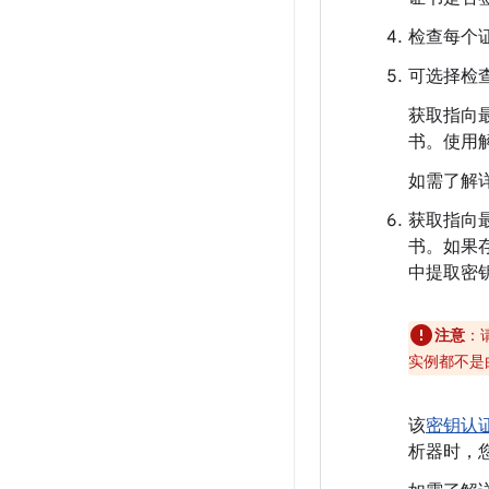
检查每个
可选择检
获取指向最
书。使用
如需了解
获取指向最
书。如果
中提取密
注意
：
实例都不是
该
密钥认
析器时，