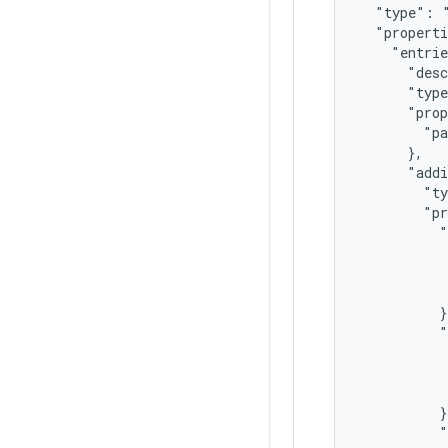
  "type": "
  "properti
    "entrie
      "desc
      "type
      "prop
        "pa
      },

      "addi
        "ty
        "pr
          "
           
           
           
          },
          "
           
           
           
          },
          "