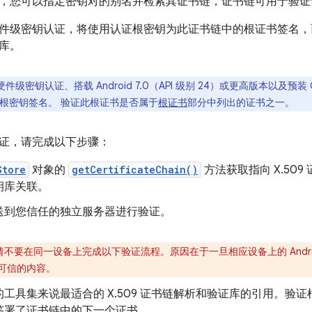
，您可以指定密钥对的别名并检索其证书链，证书链可用于验证
件级密钥认证，将使用认证根密钥为此证书链中的根证书签名，
库。
件级密钥认证、搭载 Android 7.0（API 级别 24）或更高版本以及预装 G
 认证根密钥签名。 验证此根证书是否属于
根证书
部分中列出的证书之一。
证，请完成以下步骤：
Store
对象的
getCertificateChain()
方法获取指向 X.50
钥库关联。
送到您信任的独立服务器进行验证。
请不要在同一设备上完成以下验证流程。原因在于一旦相应设备上的 Andr
可信的内容。
工具集来说最适合的 X.509 证书链解析和验证库的引用。验
签署了证书链中的下一个证书。