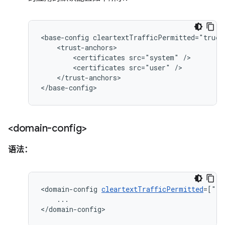
<base-config
<certificates
src="system"
<certificates
src="user"
</trust-anchors>

</base-config>
<domain-config>
语法：
<domain-config
cleartextTrafficPermitted
=["tr
...

</domain-config>