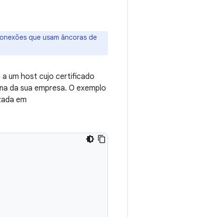
m conexões que usam âncoras de
 a um host cujo certificado
rna da sua empresa. O exemplo
izada em