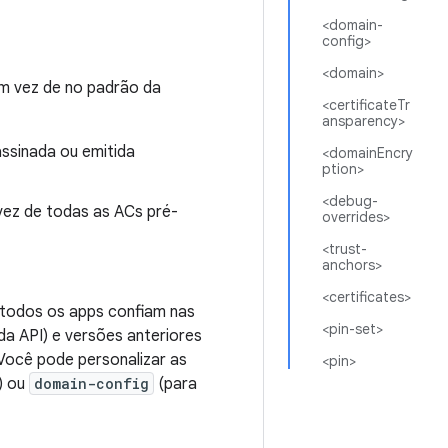
<domain-
config>
<domain>
m vez de no padrão da
<certificateTr
ansparency>
ssinada ou emitida
<domainEncry
ption>
<debug-
vez de todas as ACs pré-
overrides>
<trust-
anchors>
<certificates>
todos os apps confiam nas
<pin-set>
da API) e versões anteriores
Você pode personalizar as
<pin>
) ou
domain-config
(para