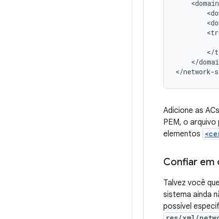
<do
<do
</domai
</network-s
Adicione as AC
PEM, o arquivo
elementos
<ce
Confiar em 
Talvez você que
sistema ainda n
possível especi
res/xml/netw