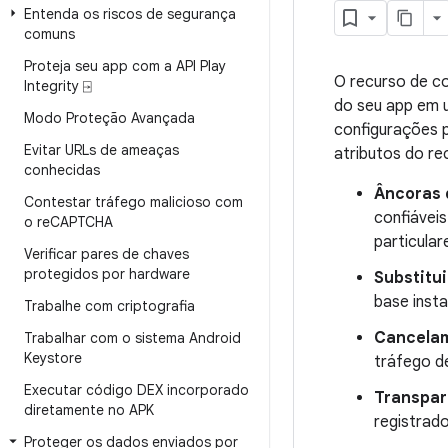
Entenda os riscos de segurança
comuns
Proteja seu app com a API Play
O recurso de co
Integrity ⍈
do seu app em
Modo Proteção Avançada
configurações p
Evitar URLs de ameaças
atributos do re
conhecidas
Âncoras 
Contestar tráfego malicioso com
confiávei
o re
CAPTCHA
particular
Verificar pares de chaves
protegidos por hardware
Substitu
base insta
Trabalhe com criptografia
Cancelam
Trabalhar com o sistema Android
Keystore
tráfego d
Executar código DEX incorporado
Transpar
diretamente no APK
registrad
Proteger os dados enviados por