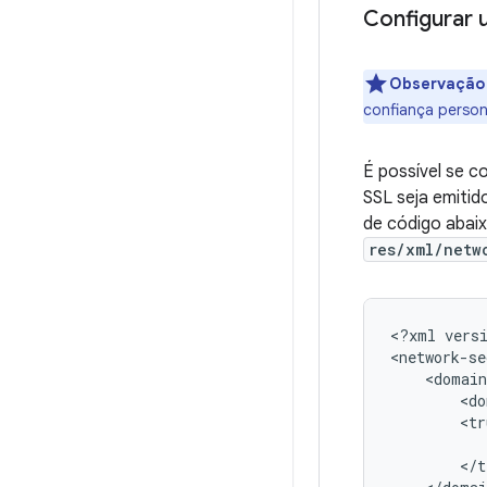
Configurar 
Observaçã
confiança person
É possível se c
SSL seja emitid
de código abai
res/xml/netw
<?xml
vers
<do