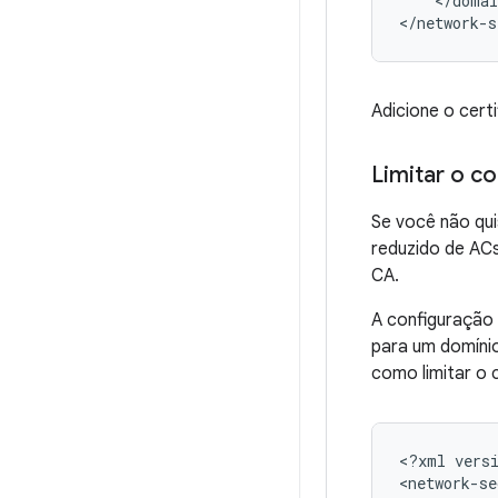
</domai
</network-s
Adicione o cer
Limitar o c
Se você não qui
reduzido de ACs
CA.
A configuração 
para um domíni
como limitar o 
<?xml
vers