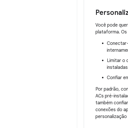
Personali
Você pode quer
plataforma. Os
Conectar-
intername
Limitar o
instaladas
Confiar em
Por padrão, co
ACs pré-instala
também confiam 
conexões do a
personalização 