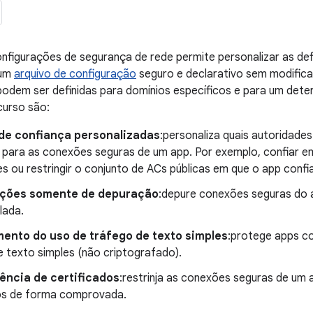
nfigurações de segurança de rede permite personalizar as de
 um
arquivo de configuração
seguro e declarativo sem modifica
odem ser definidas para domínios específicos e para um deter
curso são:
de confiança personalizadas
:personaliza quais autoridades
s para as conexões seguras de um app. Por exemplo, confiar e
es ou restringir o conjunto de ACs públicas em que o app confia
ições somente de depuração
:depure conexões seguras do a
lada.
ento do uso de tráfego de texto simples
:protege apps co
e texto simples (não criptografado).
ência de certificados
:restrinja as conexões seguras de um 
os de forma comprovada.