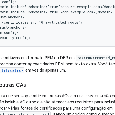
main
main
<certificates
n-config>

ecurity-config>
s confiáveis em formato PEM ou DER em
res/raw/trusted_r
 precisa conter
apenas
dados PEM, sem texto extra. Você ta
rtificates>
em vez de apenas um.
outras CAs
ira que seu app confie em outras ACs em que o sistema não co
ão incluir a AC ou se ela não atender aos requisitos para inclu
ficar várias fontes de certificados para uma configuração em
ork_security_config.xml
usando um código como o trecho 