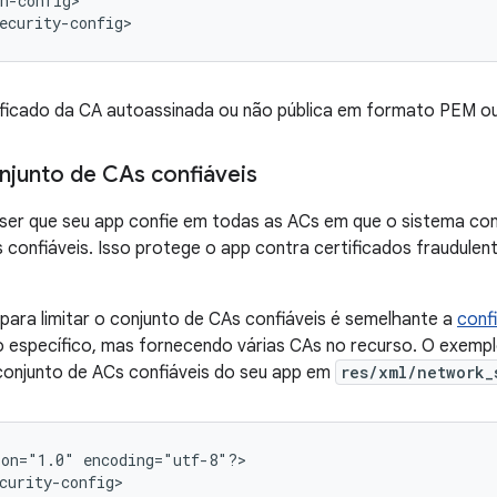
n-config>

ecurity-config>
tificado da CA autoassinada ou não pública em formato PEM 
onjunto de CAs confiáveis
ser que seu app confie em todas as ACs em que o sistema conf
 confiáveis. Isso protege o app contra certificados fraudulen
para limitar o conjunto de CAs confiáveis é semelhante a
conf
o específico, mas fornecendo várias CAs no recurso. O exemp
conjunto de ACs confiáveis do seu app em
res/xml/network_
ion="1.0"
encoding="utf-8"?>
