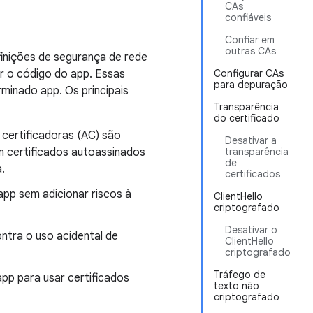
CAs
confiáveis
Confiar em
outras CAs
finições de segurança de rede
r o código do app. Essas
Configurar CAs
para depuração
minado app. Os principais
Transparência
do certificado
 certificadoras (AC) são
Desativar a
m certificados autoassinados
transparência
de
.
certificados
pp sem adicionar riscos à
ClientHello
criptografado
Desativar o
ntra o uso acidental de
ClientHello
criptografado
Tráfego de
app para usar certificados
texto não
criptografado