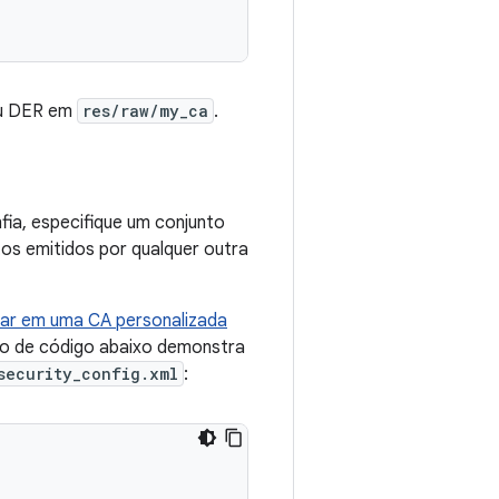
ou DER em
res/raw/my_ca
.
ia, especifique um conjunto
tos emitidos por qualquer outra
iar em uma CA personalizada
lo de código abaixo demonstra
security_config.xml
: