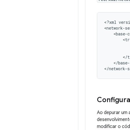
<?xml
vers
</base-
</network-s
Configur
Ao depurar um 
desenvolvimento
modificar o có