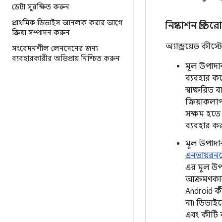
ডেটা সুরক্ষিত করুন
প্রাথমিক ডিভাইস আনলক করার আগে
নিষ্কাশন প্রতির
ক্রিয়া সম্পাদন করুন
অ্যান্ড্রয়েড কীস
সংবেদনশীল লেনদেনের জন্য
ব্যবহারকারীর অভিপ্রায় নিশ্চিত করুন
মূল উপাদান
ব্যবহার কর
স্বাক্ষরিত 
ক্রিয়াকলা
সক্ষম হতে
ব্যবহার কর
মূল উপাদান
এনভায়রনম
এর মূল উপা
আক্রমণকার
Android ক
না৷ ডিভাইসে
এবং কীটি 