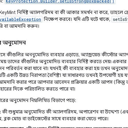
ি:
KeyProtection.Builder.setIsStrongBoxBacked()
eyMint নির্দিষ্ট অ্যালগরিদম বা কী আকার সমর্থন না করে, তাহলে ফ্
vailableException
নিক্ষেপ করবে। যদি এটি ঘটে থাকে,
setIsS
রি বা আমদানি করুন।
ের অনুমোদন
ভাইসে কীগুলির অননুমোদিত ব্যবহার এড়াতে, অ্যান্ড্রয়েড কীস্টোর অ্
য় তাদের কীগুলির অনুমোদিত ব্যবহার নির্দিষ্ট করতে দেয়৷ একবা
 পরিবর্তন করা যাবে না। যখনই কী ব্যবহার করা হয় তখন অনুমোদনগ
৷ এটি একটি উন্নত নিরাপত্তা বৈশিষ্ট্য যা সাধারণত তখনই উপযোগী হয়
আমদানি করার পরে আপনার আবেদন প্রক্রিয়ার একটি আপস (কিন্তু আ
হারের দিকে পরিচালিত করতে পারে না।
হারের অনুমোদন নিম্নলিখিত বিভাগে পড়ে:
:
কী শুধুমাত্র অনুমোদিত কী অ্যালগরিদম, অপারেশন বা উদ্দেশ্য (এনক্র
কিম, ব্লক মোড বা ডাইজেস্টের সাথে ব্যবহার করা যেতে পারে।