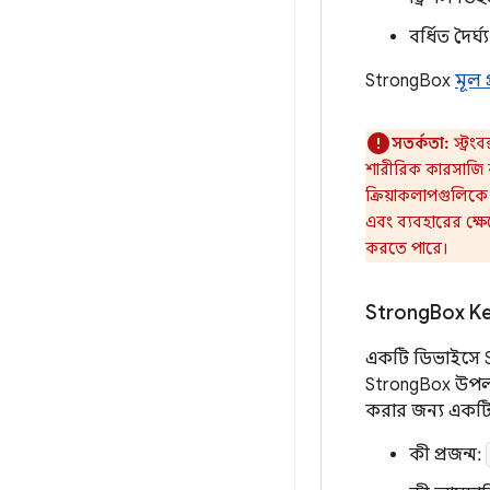
বর্ধিত দৈর্
StrongBox
মূল প
সতর্কতা:
স্ট্র
শারীরিক কারসাজি ব
ক্রিয়াকলাপগুলিকে 
এবং ব্যবহারের ক্ষে
করতে পারে।
Strong
Box K
একটি ডিভাইসে S
StrongBox উপলব
করার জন্য একটি 
কী প্রজন্ম: