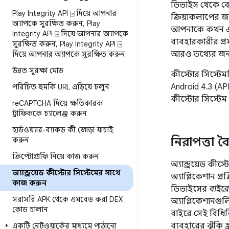
ডিভাইস থেকে বে
Play Integrity API ⍈ দিয়ে আপনার
ক্রিয়াকলাপের জ
অ্যাপকে সুরক্ষিত করুন
,
Play
আপনাকে কখন এবং
Integrity API ⍈ দিয়ে আপনার অ্যাপকে
ব্যবহারকারীর প্র
সুরক্ষিত করুন
,
Play Integrity API ⍈
আরও তথ্যের জন
দিয়ে আপনার অ্যাপকে সুরক্ষিত করুন
উন্নত সুরক্ষা মোড
কীস্টোর সিস্টেমট
Android 4.3 (API
পরিচিত হুমকি URL এড়িয়ে চলুন
কীস্টোর সিস্টেম
re
CAPTCHA দিয়ে ক্ষতিকারক
ট্রাফিককে চ্যালেঞ্জ করুন
হার্ডওয়্যার-ব্যাকড কী জোড়া যাচাই
নিরাপত্তা বৈশ
করুন
ক্রিপ্টোগ্রাফি নিয়ে কাজ করুন
অ্যান্ড্রয়েড কী
অ্যান্ড্রয়েড কীস্টোর সিস্টেমের সাথে
অ্যাপ্লিকেশান প্
কাজ করুন
ডিভাইসের
বাইরে
সরাসরি APK থেকে এমবেড করা DEX
অ্যাপ্লিকেশানগু
কোড চালান
বাইরে সেই বিধিন
ব্যবহারের ঝুঁকি হ
একটি নেটওয়ার্কের মাধ্যমে পাঠানো