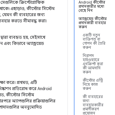
েগুলিকে ক্রিপ্টোগ্রাফিক
Android কীস্টোর
প্রদানকারীর মধ্যে
থাকে৷ এছাড়াও, কীস্টোর সিস্টেম
বেছে নিন
 যেমন কী ব্যবহারের জন্য
অ্যান্ড্রয়েড কীস্টোর
 ব্যবহার করতে সীমাবদ্ধ করা।
প্রদানকারী ব্যবহার
করুন
একটি নতুন
দ্বারা ব্যবহৃত হয়, সেইসাথে
ব্যক্তিগত বা
 এবং কিভাবে অ্যান্ড্রয়েড
গোপন কী তৈরি
করুন
নিরাপদ
হার্ডওয়্যারে
এনক্রিপ্ট করা
কী আমদানি
করুন
কীস্টোর এন্ট্রি
ক্ষা করে। প্রথমত, এটি
নিয়ে কাজ
 নিষ্কাশন প্রতিরোধ করে Android
করুন
়ত, কীস্টোর সিস্টেম
কী ব্যবহারের
পরে অ্যাপগুলির প্রক্রিয়াগুলির
জন্য
ব্যবহারকারীর
পাদানগুলির অননুমোদিত
প্রমাণীকরণ
প্রয়োজন