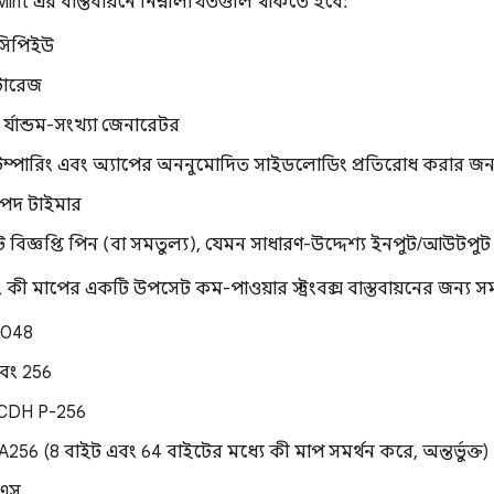
nt এর বাস্তবায়নে নিম্নলিখিতগুলি থাকতে হবে:
 সিপিইউ
টোরেজ
র্যান্ডম-সংখ্যা জেনারেটর
ম্পারিং এবং অ্যাপের অননুমোদিত সাইডলোডিং প্রতিরোধ করার জন্য অত
পদ টাইমার
 বিজ্ঞপ্তি পিন (বা সমতুল্য), যেমন সাধারণ-উদ্দেশ্য ইনপুট/আউটপু
কী মাপের একটি উপসেট কম-পাওয়ার স্ট্রংবক্স বাস্তবায়নের জন্য সমর
048
বং 256
CDH P-256
6 (8 বাইট এবং 64 বাইটের মধ্যে কী মাপ সমর্থন করে, অন্তর্ভুক্ত)
ইএস