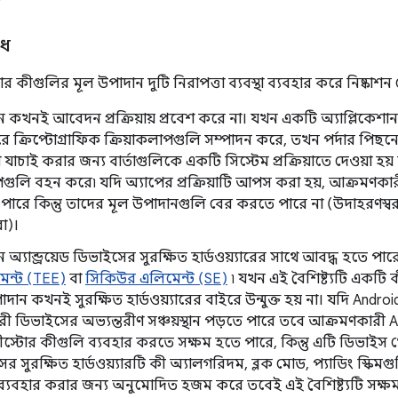
োধ
্টোর কীগুলির মূল উপাদান দুটি নিরাপত্তা ব্যবস্থা ব্যবহার করে নিষ্কাশন
 কখনই আবেদন প্রক্রিয়ায় প্রবেশ করে না। যখন একটি অ্যাপ্লিকেশান 
ে ক্রিপ্টোগ্রাফিক ক্রিয়াকলাপগুলি সম্পাদন করে, তখন পর্দার পিছনে
বা যাচাই করার জন্য বার্তাগুলিকে একটি সিস্টেম প্রক্রিয়াতে দেওয়া হয় 
পগুলি বহন করে৷ যদি অ্যাপের প্রক্রিয়াটি আপস করা হয়, আক্রমণক
 পারে কিন্তু তাদের মূল উপাদানগুলি বের করতে পারে না (উদাহরণস্ব
া)।
 অ্যান্ড্রয়েড ডিভাইসের সুরক্ষিত হার্ডওয়্যারের সাথে আবদ্ধ হতে পা
েন্ট (TEE)
বা
সিকিউর এলিমেন্ট (SE)
৷ যখন এই বৈশিষ্ট্যটি একটি 
দান কখনই সুরক্ষিত হার্ডওয়্যারের বাইরে উন্মুক্ত হয় না। যদি An
ী ডিভাইসের অভ্যন্তরীণ সঞ্চয়স্থান পড়তে পারে তবে আক্রমণকারী
ীস্টোর কীগুলি ব্যবহার করতে সক্ষম হতে পারে, কিন্তু এটি ডিভাই
র সুরক্ষিত হার্ডওয়্যারটি কী অ্যালগরিদম, ব্লক মোড, প্যাডিং স্কিমগুল
ব্যবহার করার জন্য অনুমোদিত হজম করে তবেই এই বৈশিষ্ট্যটি সক্ষম