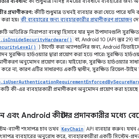
ৈধতার ব্যবধান:
কী শুধুমাত্র নির্দিষ্ট সময়ের ব্যবধানে ব্যবহারের জন্য
রীর প্রমাণীকরণ:
কীটি শুধুমাত্র তখনই ব্যবহার করা যেতে পারে যদি ব্
 করা হয়।
কী ব্যবহারের জন্য ব্যবহারকারীর প্রমাণীকরণ প্রয়োজন
দে
ি অতিরিক্ত নিরাপত্তা ব্যবস্থা হিসাবে যার মূল উপাদানগুলি সুরক্ষিত
.isInsideSecurityHardware()
বা, Android 10 (API স্তর 29) বা
ecurityLevel()
) টার্গেট করা অ্যাপগুলির জন্য, Android ডিভাই
 সুরক্ষিত হার্ডওয়্যার দ্বারা প্রয়োগ করা হতে পারে৷ সুরক্ষিত হার্ডও
মাণীকরণ অনুমোদন প্রয়োগ করে। যাইহোক, সুরক্ষিত হার্ডওয়্যার সাধা
 করে না, কারণ এটির সাধারণত একটি স্বাধীন, সুরক্ষিত রিয়েল-টাইম 
o.isUserAuthenticationRequirementEnforcedBySecureHar
ারা একটি কী-এর ব্যবহারকারী প্রমাণীকরণ অনুমোদন প্রয়োগ করা হয়েছ
 এবং Android কীস্টোর প্রদানকারীর মধ্যে বে
েম-ব্যাপী শংসাপত্র চান তখন
KeyChain
API ব্যবহার করুন। যখন
সাপত্র ব্যবহারের অনুরোধ করে, ব্যবহারকারীরা একটি সিস্টেম-প্রদত