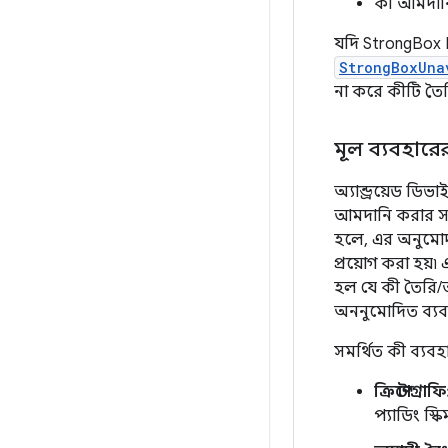
কী আমদান
যদি StrongBox K
StrongBoxUna
না করে কীটি তৈ
মূল ব্যবহার
অ্যান্ড্রয়েড ডি
আমদানি করার সম
হলে, এর অনুমোদন
প্রয়োগ করা হয়
হল যে কী তৈরি/
অননুমোদিত ব্যব
সমর্থিত কী ব্যব
ক্রিপ্টোগ্রাফি
প্যাডিং স্