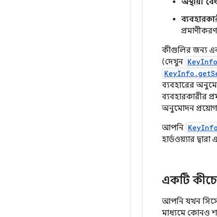
অস্থায়ী ব
ব্যবহারকা
প্রমাণীকরণ
কীগুলির জন্য একট
(দেখুন
KeyInfo
KeyInfo.getS
ব্যবহারের অনুমোদন
ব্যবহারকারীর প্র
অনুমোদন প্রয়োগ
আপনি
KeyInf
হার্ডওয়্যার দ্ব
একটি কীচেন
আপনি যখন সিস্ট
মাধ্যমে কোনও শং