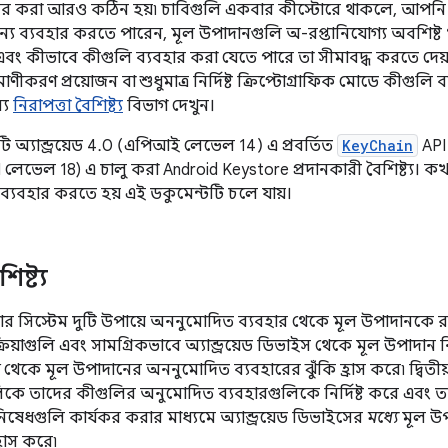
র করা আরও কঠিন হয়৷ চাবিগুলি একবার কীস্টোরে থাকলে, আপনি স
ন্য ব্যবহার করতে পারেন, মূল উপাদানগুলি অ-রপ্তানিযোগ্য অবশিষ্ট 
 কীভাবে কীগুলি ব্যবহার করা যেতে পারে তা সীমাবদ্ধ করতে দেয়,
মাণীকরণ প্রয়োজন বা শুধুমাত্র নির্দিষ্ট ক্রিপ্টোগ্রাফিক মোডে কীগুলি
্য
নিরাপত্তা বৈশিষ্ট্য
বিভাগ দেখুন।
ি অ্যান্ড্রয়েড 4.0 (এপিআই লেভেল 14) এ প্রবর্তিত
KeyChain
API 
 লেভেল 18) এ চালু করা Android Keystore প্রদানকারী বৈশিষ্ট্য। কখন
 ব্যবহার করতে হয় এই ডকুমেন্টটি চলে যায়।
িষ্ট্য
স্টোর সিস্টেম দুটি উপায়ে অননুমোদিত ব্যবহার থেকে মূল উপাদানকে র
রক্রিয়াগুলি এবং সামগ্রিকভাবে অ্যান্ড্রয়েড ডিভাইস থেকে মূল উপাদান
থেকে মূল উপাদানের অননুমোদিত ব্যবহারের ঝুঁকি হ্রাস করে৷ দ্বিতীয
লিকে তাদের কীগুলির অনুমোদিত ব্যবহারগুলিকে নির্দিষ্ট করে এবং তার
িষেধগুলি কার্যকর করার মাধ্যমে অ্যান্ড্রয়েড ডিভাইসের
মধ্যে
মূল উ
্রাস করে৷