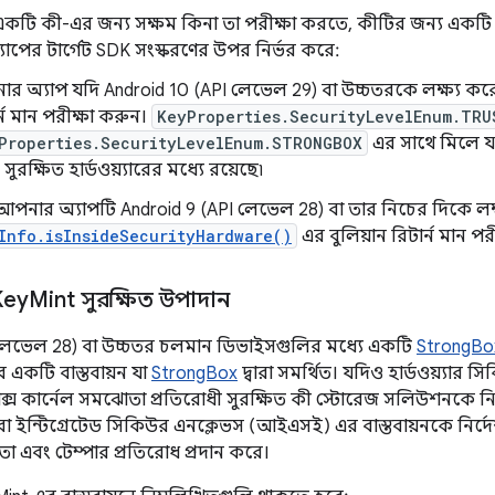
ি একটি কী-এর জন্য সক্ষম কিনা তা পরীক্ষা করতে, কীটির জন্য একট
াপের টার্গেট SDK সংস্করণের উপর নির্ভর করে:
র অ্যাপ যদি Android 10 (API লেভেল 29) বা উচ্চতরকে লক্ষ্য কর
র্ন মান পরীক্ষা করুন।
KeyProperties.SecurityLevelEnum.TRU
Properties.SecurityLevelEnum.STRONGBOX
এর সাথে মিলে যা
সুরক্ষিত হার্ডওয়্যারের মধ্যে রয়েছে৷
আপনার অ্যাপটি Android 9 (API লেভেল 28) বা তার নিচের দিকে লক
Info.isInsideSecurityHardware()
এর বুলিয়ান রিটার্ন মান পর
Key
Mint সুরক্ষিত উপাদান
 লেভেল 28) বা উচ্চতর চলমান ডিভাইসগুলির মধ্যে একটি
StrongBo
 একটি বাস্তবায়ন যা
StrongBox
দ্বারা সমর্থিত। যদিও হার্ডওয়্য
ক্স কার্নেল সমঝোতা প্রতিরোধী সুরক্ষিত কী স্টোরেজ সলিউশনকে নির্দ
 ইন্টিগ্রেটেড সিকিউর এনক্লেভস (আইএসই) এর বাস্তবায়নকে নির্দ
্নতা এবং টেম্পার প্রতিরোধ প্রদান করে।