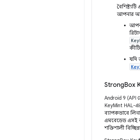
বৈশিষ্ট্যট
আপনার অ্য
আপনা
রিটা
Key
কীটি 
যদি 
Key
Strong
Box 
Android 9 (API
KeyMint HAL-এর
ব্যাপকভাবে লিনা
এমবেডেড এসই বা
শক্তিশালী বিচ্ছিন