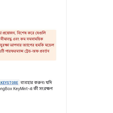
ত্তা প্রয়োজন, বিশেষ করে যেগুলি
ন-সীমাবদ্ধ এবং কম সমসাময়িক
িত সুরক্ষা আপনার অ্যাপের হুমকি মডেল
ি পারফরম্যান্স ট্রেড-অফ প্রবর্তন
_KEYSTORE
ব্যবহার করুন৷ যদি
ngBox KeyMint-এ কী সংরক্ষণ