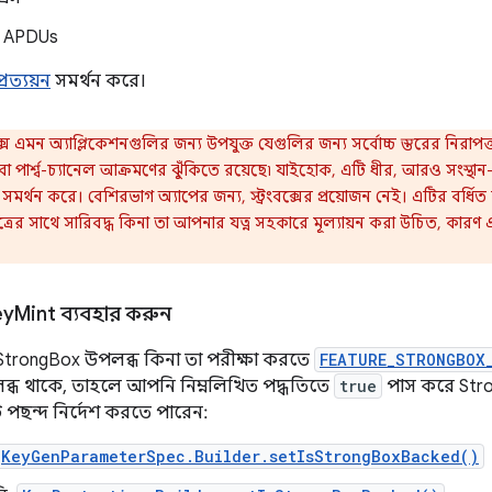
ঘ্য APDUs
্রত্যয়ন
সমর্থন করে।
ংবক্স এমন অ্যাপ্লিকেশনগুলির জন্য উপযুক্ত যেগুলির জন্য সর্বোচ্চ স্তরের নিরাপ
া পার্শ্ব-চ্যানেল আক্রমণের ঝুঁকিতে রয়েছে৷ যাইহোক, এটি ধীর, আরও সংস্থা
সমর্থন করে। বেশিরভাগ অ্যাপের জন্য, স্ট্রংবক্সের প্রয়োজন নেই। এটির বর্ধ
ত্রের সাথে সারিবদ্ধ কিনা তা আপনার যত্ন সহকারে মূল্যায়ন করা উচিত, কারণ এট
ey
Mint ব্যবহার করুন
trongBox উপলব্ধ কিনা তা পরীক্ষা করতে
FEATURE_STRONGBOX
্ধ থাকে, তাহলে আপনি নিম্নলিখিত পদ্ধতিতে
true
পাস করে Stro
পছন্দ নির্দেশ করতে পারেন:
KeyGenParameterSpec.Builder.setIsStrongBoxBacked()