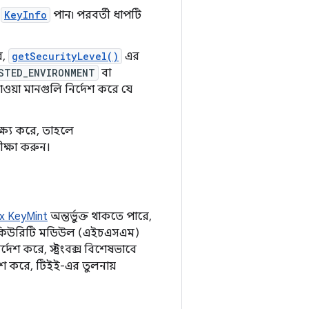
ি
KeyInfo
পান৷ পরবর্তী ধাপটি
ে,
getSecurityLevel()
এর
STED_ENVIRONMENT
বা
ওয়া মানগুলি নির্দেশ করে যে
্ষ্য করে, তাহলে
ীক্ষা করুন।
x KeyMint
অন্তর্ভুক্ত থাকতে পারে,
ার সিকিউরিটি মডিউল (এইচএসএম)
েশ করে, স্ট্রংবক্স বিশেষভাবে
েশ করে, টিইই-এর তুলনায়