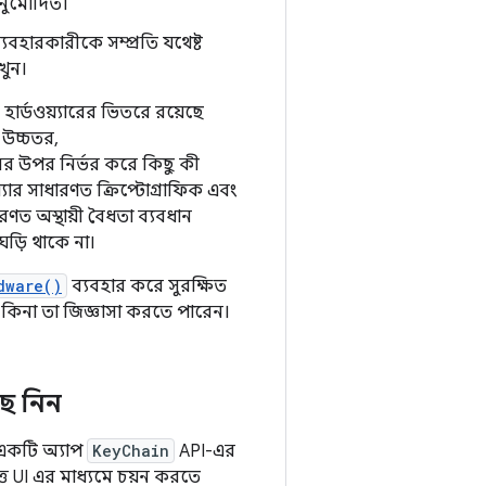
 অনুমোদিত।
যবহারকারীকে সম্প্রতি যথেষ্ট
খুন।
 হার্ডওয়্যারের ভিতরে রয়েছে
 উচ্চতর,
সের উপর নির্ভর করে কিছু কী
য়্যার সাধারণত ক্রিপ্টোগ্রাফিক এবং
রণত অস্থায়ী বৈধতা ব্যবধান
ঘড়ি থাকে না।
dware()
ব্যবহার করে সুরক্ষিত
ে কিনা তা জিজ্ঞাসা করতে পারেন।
ছে নিন
 একটি অ্যাপ
KeyChain
API-এর
্ত UI এর মাধ্যমে চয়ন করতে