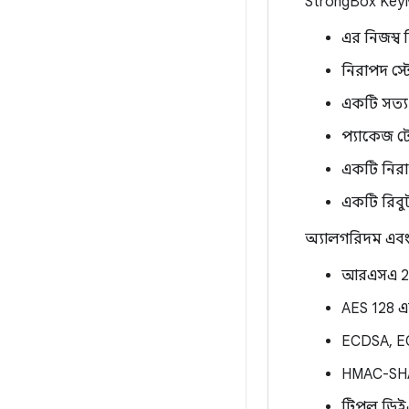
StrongBox KeyMi
এর নিজস্ব
নিরাপদ স্
একটি সত্য 
প্যাকেজ টে
একটি নিরা
একটি রিবুট
অ্যালগরিদম এবং 
আরএসএ 2
AES 128 এ
ECDSA, E
HMAC-SHA25
ট্রিপল ডি