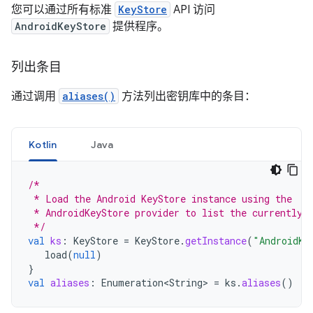
您可以通过所有标准
KeyStore
API 访问
AndroidKeyStore
提供程序。
列出条目
通过调用
aliases()
方法列出密钥库中的条目：
Kotlin
Java
/*
 * Load the Android KeyStore instance using the
 * AndroidKeyStore provider to list the currently 
 */
val
ks
:
KeyStore
=
KeyStore
.
getInstance
(
"AndroidKe
load
(
null
)
}
val
aliases
:
Enumeration<String>
=
ks
.
aliases
()