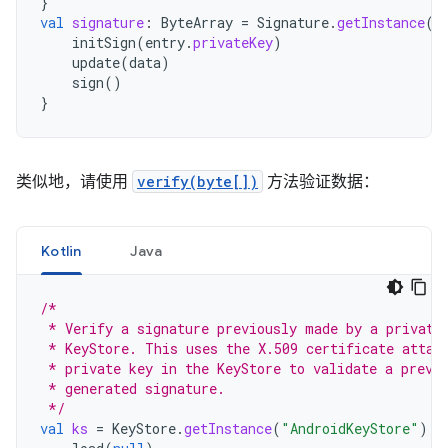
}
val
signature
:
ByteArray
=
Signature
.
getInstance
(
"
initSign
(
entry
.
privateKey
)
update
(
data
)
sign
()
}
类似地，请使用
verify(byte[])
方法验证数据：
Kotlin
Java
/*
 * Verify a signature previously made by a private
 * KeyStore. This uses the X.509 certificate attac
 * private key in the KeyStore to validate a previ
 * generated signature.
 */
val
ks
=
KeyStore
.
getInstance
(
"AndroidKeyStore"
).
a