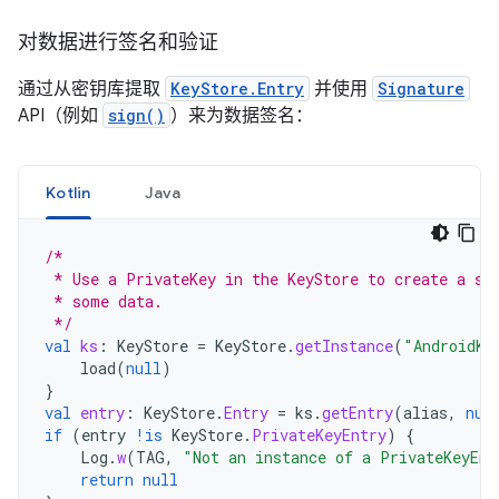
对数据进行签名和验证
通过从密钥库提取
KeyStore.Entry
并使用
Signature
API（例如
sign()
）来为数据签名：
Kotlin
Java
/*
 * Use a PrivateKey in the KeyStore to create a si
 * some data.
 */
val
ks
:
KeyStore
=
KeyStore
.
getInstance
(
"AndroidKe
load
(
null
)
}
val
entry
:
KeyStore
.
Entry
=
ks
.
getEntry
(
alias
,
nul
if
(
entry
!is
KeyStore
.
PrivateKeyEntry
)
{
Log
.
w
(
TAG
,
"Not an instance of a PrivateKeyEnt
return
null