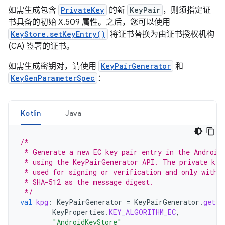
如需生成包含
PrivateKey
的新
KeyPair
，则须指定证
书具备的初始 X.509 属性。之后，您可以使用
KeyStore.setKeyEntry()
将证书替换为由证书授权机构
(CA) 签署的证书。
如需生成密钥对，请使用
KeyPairGenerator
和
KeyGenParameterSpec
：
Kotlin
Java
/*
 * Generate a new EC key pair entry in the Android
 * using the KeyPairGenerator API. The private key
 * used for signing or verification and only with 
 * SHA-512 as the message digest.
 */
val
kpg
:
KeyPairGenerator
=
KeyPairGenerator
.
getIn
KeyProperties
.
KEY_ALGORITHM_EC
,
"AndroidKeyStore"