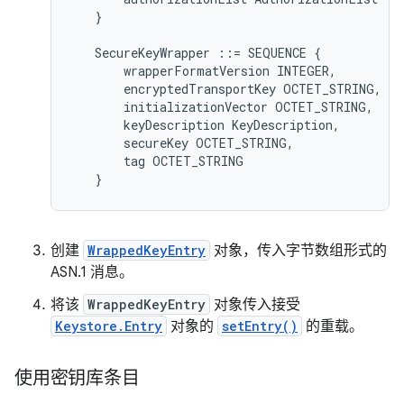
}
SecureKeyWrapper
::=
SEQUENCE
{
wrapperFormatVersion
INTEGER
,
encryptedTransportKey
OCTET_STRING
,
initializationVector
OCTET_STRING
,
keyDescription
KeyDescription
,
secureKey
OCTET_STRING
,
tag
OCTET_STRING
}
创建
WrappedKeyEntry
对象，传入字节数组形式的
ASN.1 消息。
将该
WrappedKeyEntry
对象传入接受
Keystore.Entry
对象的
setEntry()
的重载。
使用密钥库条目