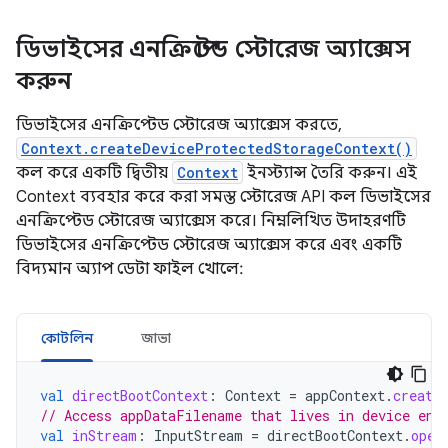
ডিভাইসের এনক্রিপ্টেড স্টোরেজ অ্যাক্সেস
করুন
ডিভাইসের এনক্রিপ্টেড স্টোরেজ অ্যাক্সেস করতে,
Context.createDeviceProtectedStorageContext()
কল করে একটি দ্বিতীয়
Context
ইনস্ট্যান্স তৈরি করুন। এই
Context ব্যবহার করে করা সমস্ত স্টোরেজ API কল ডিভাইসের
এনক্রিপ্টেড স্টোরেজ অ্যাক্সেস করে। নিম্নলিখিত উদাহরণটি
ডিভাইসের এনক্রিপ্টেড স্টোরেজ অ্যাক্সেস করে এবং একটি
বিদ্যমান অ্যাপ ডেটা ফাইল খোলে:
কোটলিন
জাভা
val
directBootContext
:
Context
=
appContext
.
create
// Access appDataFilename that lives in device enc
val
inStream
:
InputStream
=
directBootContext
.
open