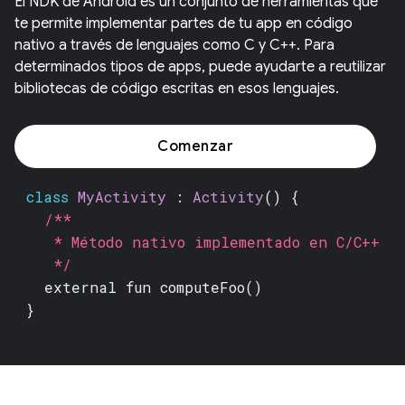
El NDK de Android es un conjunto de herramientas que
te permite implementar partes de tu app en código
nativo a través de lenguajes como C y C++. Para
determinados tipos de apps, puede ayudarte a reutilizar
bibliotecas de código escritas en esos lenguajes.
Comenzar
class
MyActivity
:
Activity
() {
/**
* Método nativo implementado en C/C++
*/
external fun
computeFoo()
}