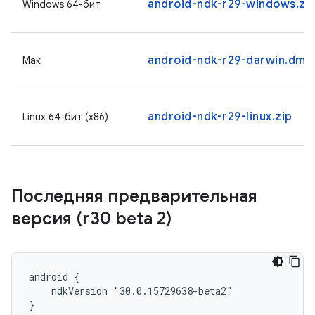
android-ndk-r29-windows.zi
Windows 64-бит
android-ndk-r29-darwin.dmg
Мак
android-ndk-r29-linux.zip
Linux 64-бит (x86)
Последняя предварительная
версия (r30 beta 2)
android {

    ndkVersion "30.0.15729638-beta2"

}