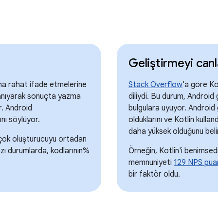
Geliştirmeyi canl
aha rahat ifade etmelerine
Stack Overflow
'a göre Ko
tanıyarak sonuçta yazma
diliydi. Bu durum, Android 
. Android
bulgulara uyuyor. Android 
ğını söylüyor.
olduklarını ve Kotlin kulla
daha yüksek olduğunu belir
irçok oluşturucuyu ortadan
azı durumlarda, kodlarının%
Örneğin, Kotlin'i benimsedi
memnuniyeti
129 NPS pua
bir faktör oldu.