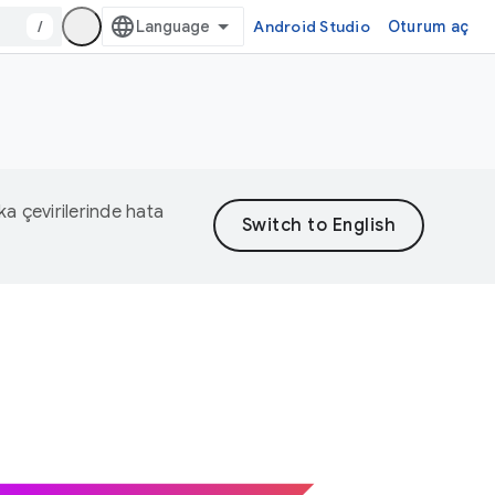
/
Android Studio
Oturum aç
eka çevirilerinde hata