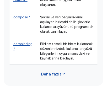
oluşturun.
compose *
Şeklini ve veri bağımlılıklarını
açıklayan birleştirilebilir işlevlerle
kullanıcı arayüzünüzü programatik
olarak tanımlayın.
databinding
Bildirim temelli bir biçim kullanarak
*
düzenlerinizdeki kullanıcı arayüzü
bileşenlerini uygulamanızdaki veri
kaynaklarına bağlayın.
expand_more
Daha fazla