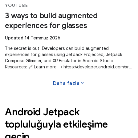
YOUTUBE
3 ways to build augmented
experiences for glasses
Updated 14 Temmuz 2026
The secret is out! Developers can build augmented
experiences for glasses using Jetpack Projected, Jetpack
Compose Glimmer, and XR Emulator in Android Studio.
Resources: 🔗 Learn more → https://developer.android.com/xr
Subscribe to Android Developers
expand_more
Daha fazla
Android Jetpack
topluluğuyla etkileşime
geçin