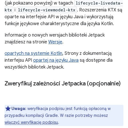
(jak pokazano powyżej) w tagach
lifecycle-livedata-
ktx
i
lifecycle-viewmodel-ktx
. Rozszerzenia KTX są
oparte na interfejsie API w języku Java i wykorzystują
funkcje językowe charakterystyczne dla języka Kotlin.
Informacje o nowych wersjach biblioteki Jetpack
znajdziesz na stronie
Wersje
.
opartych na systemie Kotlin
, Strony z dokumentacją
interfejsu API
opartej na języku Java
są dostępne dla
wszystkich bibliotek Jetpack.
Zweryfikuj zależności Jetpacka (opcjonalnie)
Uwaga:
weryfikacja podpisu jest funkcją opłaconą w
przypadku kompilacji Gradle. W razie potrzeby możesz
włączyć weryfikację podpisu
.