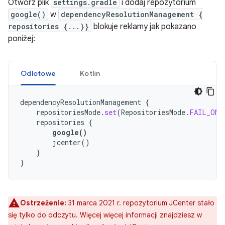
Otwórz plik
settings.gradle
i dodaj repozytorium
google()
w
dependencyResolutionManagement {
repositories {...}}
blokuje reklamy jak pokazano
poniżej:
Odlotowe
Kotlin
dependencyResolutionManagement
{
repositoriesMode
.
set
(
RepositoriesMode
.
FAIL_ON_
repositories
{
google
()
jcenter
()
}
}
Ostrzeżenie:
31 marca 2021 r. repozytorium JCenter stało
się tylko do odczytu. Więcej więcej informacji znajdziesz w