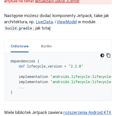
artykule na temat
aktualizacji usługi JCenter
.
Następnie możesz dodać komponenty Jetpack, takie jak
architektura, np.
LiveData
. i
ViewModel
w module
build.gradle
, jak tutaj:
Odlotowe
Kotlin
dependencies
{
def
lifecycle_version
=
"2.2.0"
implementation
"androidx.lifecycle:lifecycle-l
implementation
"androidx.lifecycle:lifecycle-v
...
}
Wiele bibliotek Jetpack zawiera
rozszerzenia Android KTX