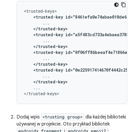
<trusted-key
id="8461efa0e74abae010de669
</trusted-key>
<trusted-key
id="a5f483cd733a4ebaea378b2
</trusted-key>
<trusted-key
id="0f06ff86beeaf4e71866ee5
</trusted-key>
<trusted-key
id="0e225917414670f4442c250
</trusted-key>
...

Dodaj wpis
<trusting group>
dla każdej biblioteki
używanej w projekcie. Oto przykład bibliotek
androidx.fragment
i
androidx.emoji2
: