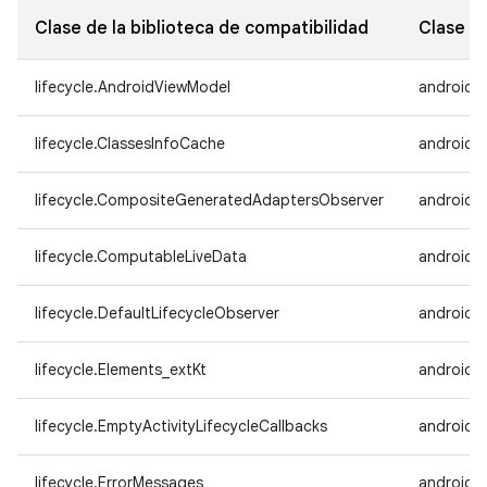
Clase de la biblioteca de compatibilidad
Clase d
lifecycle.AndroidViewModel
androidx.
lifecycle.ClassesInfoCache
androidx.
lifecycle.CompositeGeneratedAdaptersObserver
androidx
lifecycle.ComputableLiveData
androidx.
lifecycle.DefaultLifecycleObserver
androidx.
lifecycle.Elements_extKt
androidx.
lifecycle.EmptyActivityLifecycleCallbacks
androidx.
lifecycle.ErrorMessages
androidx.