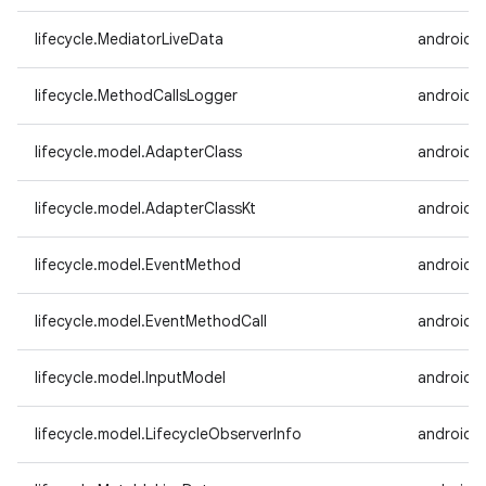
lifecycle.MediatorLiveData
androidx.
lifecycle.MethodCallsLogger
androidx.
lifecycle.model.AdapterClass
androidx.
lifecycle.model.AdapterClassKt
androidx.
lifecycle.model.EventMethod
androidx.
lifecycle.model.EventMethodCall
androidx.
lifecycle.model.InputModel
androidx.
lifecycle.model.LifecycleObserverInfo
androidx.