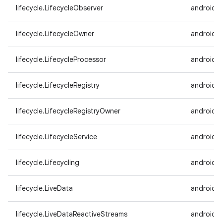
lifecycle.LifecycleObserver
androidx.
lifecycle.LifecycleOwner
androidx.
lifecycle.LifecycleProcessor
androidx.
lifecycle.LifecycleRegistry
androidx.
lifecycle.LifecycleRegistryOwner
androidx.
lifecycle.LifecycleService
androidx.
lifecycle.Lifecycling
androidx.
lifecycle.LiveData
androidx.
lifecycle.LiveDataReactiveStreams
androidx.