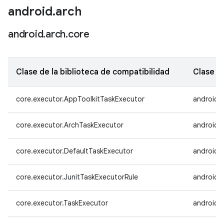
android
.
arch
android
.
arch
.
core
Clase de la biblioteca de compatibilidad
Clase d
core.executor.AppToolkitTaskExecutor
androidx
core.executor.ArchTaskExecutor
androidx
core.executor.DefaultTaskExecutor
androidx
core.executor.JunitTaskExecutorRule
androidx
core.executor.TaskExecutor
androidx