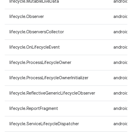
lifecycle.MutableLiveData
androidx.
lifecycle.Observer
androidx.
lifecycle.ObserversCollector
androidx.
lifecycle.OnLifecycleEvent
androidx.
lifecycle.ProcessLifecycleOwner
androidx.
lifecycle.ProcessLifecycleOwnerInitializer
androidx.
lifecycle.ReflectiveGenericLifecycleObserver
androidx.
lifecycle.ReportFragment
androidx.
lifecycle.ServiceLifecycleDispatcher
androidx.