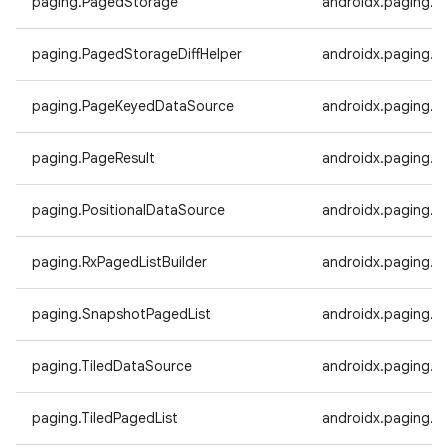
paging.PagedStorage
androidx.paging.
paging.PagedStorageDiffHelper
androidx.paging.P
paging.PageKeyedDataSource
androidx.paging.
paging.PageResult
androidx.paging.P
paging.PositionalDataSource
androidx.paging.P
paging.RxPagedListBuilder
androidx.paging.Rx
paging.SnapshotPagedList
androidx.paging.S
paging.TiledDataSource
androidx.paging.T
paging.TiledPagedList
androidx.paging.Ti