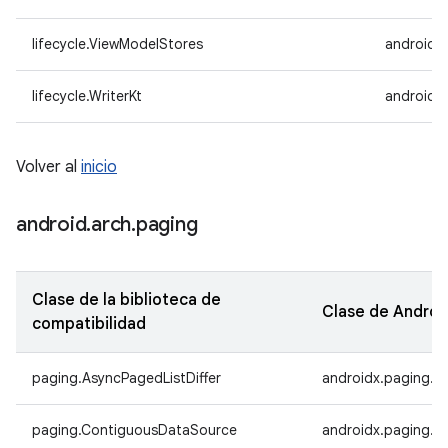
lifecycle.ViewModelStores
androidx.
lifecycle.WriterKt
androidx.
Volver al
inicio
android
.
arch
.
paging
Clase de la biblioteca de
Clase de Androi
compatibilidad
paging.AsyncPagedListDiffer
androidx.paging.As
paging.ContiguousDataSource
androidx.paging.