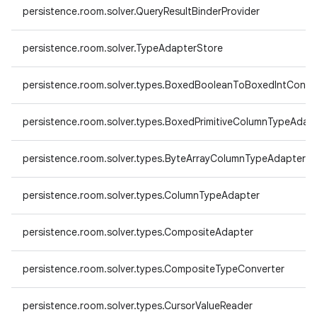
persistence.room.solver.QueryResultBinderProvider
persistence.room.solver.TypeAdapterStore
persistence.room.solver.types.BoxedBooleanToBoxedIntConve
persistence.room.solver.types.BoxedPrimitiveColumnTypeAdap
persistence.room.solver.types.ByteArrayColumnTypeAdapter
persistence.room.solver.types.ColumnTypeAdapter
persistence.room.solver.types.CompositeAdapter
persistence.room.solver.types.CompositeTypeConverter
persistence.room.solver.types.CursorValueReader