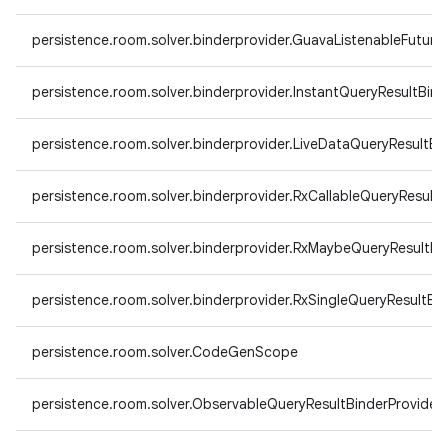
persistence.room.solver.binderprovider.GuavaListenableFuture
persistence.room.solver.binderprovider.InstantQueryResultBind
persistence.room.solver.binderprovider.LiveDataQueryResultBi
persistence.room.solver.binderprovider.RxCallableQueryResultB
persistence.room.solver.binderprovider.RxMaybeQueryResultBi
persistence.room.solver.binderprovider.RxSingleQueryResultBin
persistence.room.solver.CodeGenScope
persistence.room.solver.ObservableQueryResultBinderProvider