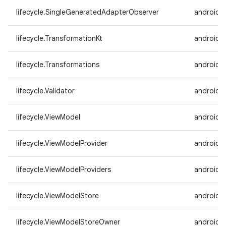
lifecycle.SingleGeneratedAdapterObserver
androidx
lifecycle.TransformationKt
androidx.
lifecycle.Transformations
androidx.
lifecycle.Validator
androidx.
lifecycle.ViewModel
androidx.
lifecycle.ViewModelProvider
androidx.
lifecycle.ViewModelProviders
androidx.
lifecycle.ViewModelStore
androidx.
lifecycle.ViewModelStoreOwner
androidx