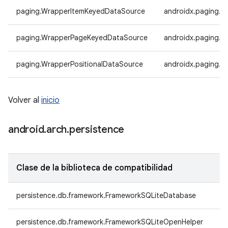
paging.WrapperItemKeyedDataSource
androidx.paging.
paging.WrapperPageKeyedDataSource
androidx.paging.
paging.WrapperPositionalDataSource
androidx.paging.W
Volver al
inicio
android
.
arch
.
persistence
Clase de la biblioteca de compatibilidad
persistence.db.framework.FrameworkSQLiteDatabase
persistence.db.framework.FrameworkSQLiteOpenHelper