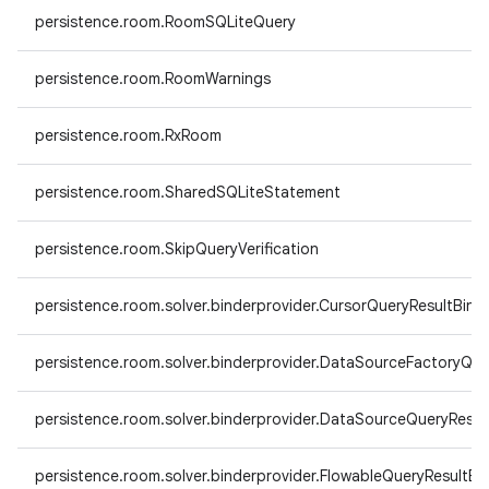
persistence.room.RoomSQLiteQuery
persistence.room.RoomWarnings
persistence.room.RxRoom
persistence.room.SharedSQLiteStatement
persistence.room.SkipQueryVerification
persistence.room.solver.binderprovider.CursorQueryResultBind
persistence.room.solver.binderprovider.DataSourceFactoryQue
persistence.room.solver.binderprovider.DataSourceQueryResul
persistence.room.solver.binderprovider.FlowableQueryResultBi