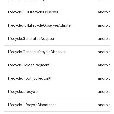
lifecycle.FullLifecycleObserver
androidx.
lifecycle.FullLifecycleObserverAdapter
androidx.
lifecycle.GeneratedAdapter
androidx.
lifecycle.GenericLifecycleObserver
androidx.
lifecycle.HolderFragment
androidx.
lifecycle.Input_collectorKt
androidx.
lifecycle.Lifecycle
androidx.
lifecycle.LifecycleDispatcher
androidx.