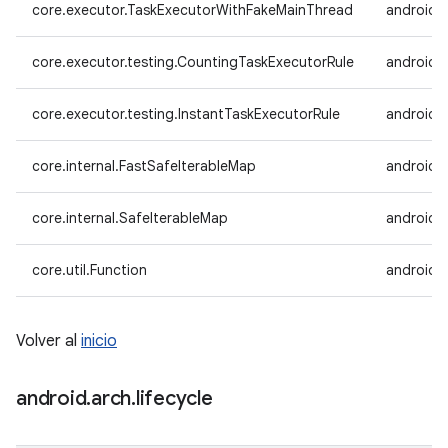
core.executor.TaskExecutorWithFakeMainThread
androidx
core.executor.testing.CountingTaskExecutorRule
androidx
core.executor.testing.InstantTaskExecutorRule
androidx.
core.internal.FastSafeIterableMap
androidx.
core.internal.SafeIterableMap
androidx.
core.util.Function
androidx.
Volver al
inicio
android
.
arch
.
lifecycle