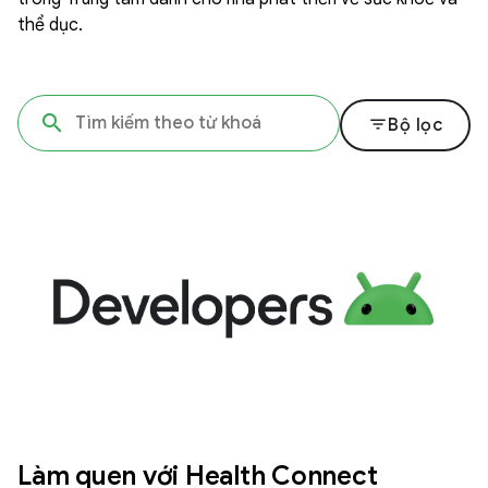
thể dục.
filter_list
Bộ lọc
Làm quen với Health Connect