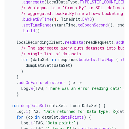
.
aggregate
(
LocalDataType
.
TYPE_STEP_COUNT_DELT
// Analogous to a "Group By" in SQL, defines h
// aggregated. bucketByTime allows bucketing b
.
bucketByTime
(
1
,
TimeUnit
.
DAYS
)
.
setTimeRange
(
startTime
.
toEpochSecond
(),
endT
.
build
()
localRecordingClient
.
readData
(
readRequest
).
addOn
// The aggregate query puts datasets into buck
// single list of datasets.
for
(
dataSet
in
response
.
buckets
.
flatMap
{
it
.
dumpDataSet
(
dataSet
)
}
}
.
addOnFailureListener
{
e
-
Log
.
w
(
TAG
,
"There was an error reading data"
,
e
}
fun
dumpDataSet
(
dataSet
:
LocalDataSet
)
{
Log
.
i
(
TAG
,
"Data returned for Data type: 
${
dataS
for
(
dp
in
dataSet
.
dataPoints
)
{
Log
.
i
(
TAG
,
"Data point:"
)
Log
.
i
(
TAG
,
"\tType: 
${
dp
.
dataType
.
name
}
"
)