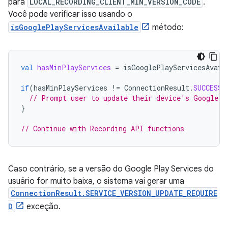
para
LOCAL_RECORDING_CLIENT_MIN_VERSION_CODE
.
Você pode verificar isso usando o
isGooglePlayServicesAvailable
método:
val
hasMinPlayServices
=
isGooglePlayServicesAvail
if
(
hasMinPlayServices
!=
ConnectionResult
.
SUCCESS
)
// Prompt user to update their device's Google P
}
// Continue with Recording API functions
Caso contrário, se a versão do Google Play Services do
usuário for muito baixa, o sistema vai gerar uma
ConnectionResult.SERVICE_VERSION_UPDATE_REQUIRE
D
exceção.