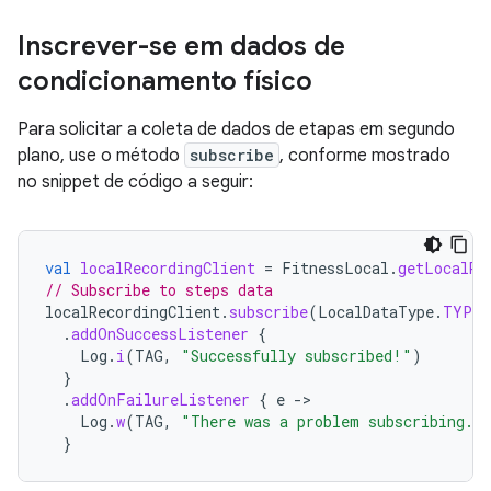
Inscrever-se em dados de
condicionamento físico
Para solicitar a coleta de dados de etapas em segundo
plano, use o método
subscribe
, conforme mostrado
no snippet de código a seguir:
val
localRecordingClient
=
FitnessLocal
.
getLocalRe
// Subscribe to steps data
localRecordingClient
.
subscribe
(
LocalDataType
.
TYPE_
.
addOnSuccessListener
{
Log
.
i
(
TAG
,
"Successfully subscribed!"
)
}
.
addOnFailureListener
{
e
-
Log
.
w
(
TAG
,
"There was a problem subscribing."
}