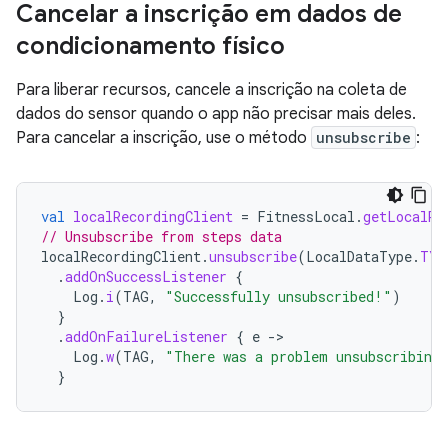
Cancelar a inscrição em dados de
condicionamento físico
Para liberar recursos, cancele a inscrição na coleta de
dados do sensor quando o app não precisar mais deles.
Para cancelar a inscrição, use o método
unsubscribe
:
val
localRecordingClient
=
FitnessLocal
.
getLocalRe
// Unsubscribe from steps data
localRecordingClient
.
unsubscribe
(
LocalDataType
.
TYP
.
addOnSuccessListener
{
Log
.
i
(
TAG
,
"Successfully unsubscribed!"
)
}
.
addOnFailureListener
{
e
-
Log
.
w
(
TAG
,
"There was a problem unsubscribing
}