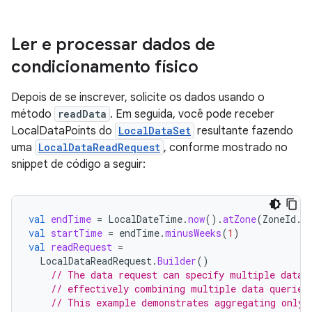
Ler e processar dados de
condicionamento físico
Depois de se inscrever, solicite os dados usando o
método
readData
. Em seguida, você pode receber
LocalDataPoints do
LocalDataSet
resultante fazendo
uma
LocalDataReadRequest
, conforme mostrado no
snippet de código a seguir:
val
endTime
=
LocalDateTime
.
now
().
atZone
(
ZoneId
.
s
val
startTime
=
endTime
.
minusWeeks
(
1
)
val
readRequest
=
LocalDataReadRequest
.
Builder
()
// The data request can specify multiple data 
// effectively combining multiple data queries
// This example demonstrates aggregating only 