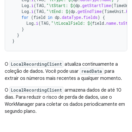
Log
.
i
(
TAG
,
"\tStart: 
${
dp
.
getStartTime
(
TimeUni
Log
.
i
(
TAG
,
"\tEnd: 
${
dp
.
getEndTime
(
TimeUnit
.
HO
for
(
field
in
dp
.
dataType
.
fields
)
{
Log
.
i
(
TAG
,
"\tLocalField: 
${
field
.
name
.
toStr
}
}
}
O
LocalRecordingClient
atualiza continuamente a
coleção de dados. Você pode usar
readData
para
extrair os números mais recentes a qualquer momento.
O
LocalRecordingClient
armazena dados de até 10
dias. Para reduzir o risco de perda de dados, use o
WorkManager para coletar os dados periodicamente em
segundo plano.