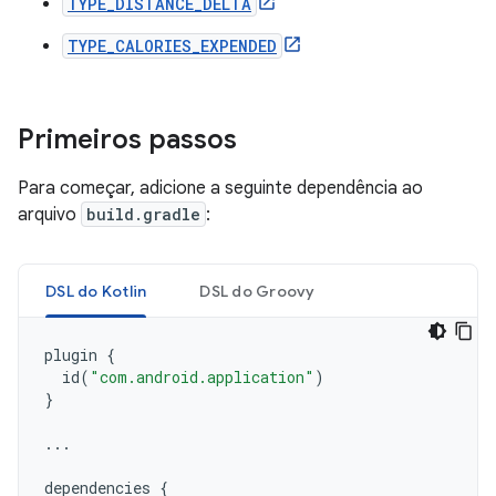
TYPE_DISTANCE_DELTA
TYPE_CALORIES_EXPENDED
Primeiros passos
Para começar, adicione a seguinte dependência ao
arquivo
build.gradle
:
DSL do Kotlin
DSL do Groovy
plugin
{
id
(
"com.android.application"
)
}
...
dependencies
{