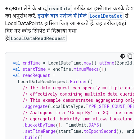
सदस्यता लेने के बाद,
readData
तरीके का इस्तेमाल करके डेटा
का अनुरोध करें.
इसके बाद, नतीजे में मिले
LocalDataSet
से
LocalDataPoints हासिल किए जा सकते हैं. यह तरीका, यहां
दिए गए कोड स्निपेट में दिखाया गया
है:
LocalDataReadRequest
val
endTime
=
LocalDateTime
.
now
().
atZone
(
ZoneId
.
s
val
startTime
=
endTime
.
minusWeeks
(
1
)
val
readRequest
=
LocalDataReadRequest
.
Builder
()
// The data request can specify multiple data 
// effectively combining multiple data queries
// This example demonstrates aggregating only 
.
aggregate
(
LocalDataType
.
TYPE_STEP_COUNT_DELT
// Analogous to a "Group By" in SQL, defines h
// aggregated. bucketByTime allows bucketing b
.
bucketByTime
(
1
,
TimeUnit
.
DAYS
)
.
setTimeRange
(
startTime
.
toEpochSecond
(),
endT
.
build
()