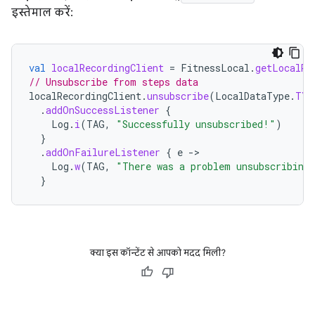
इस्तेमाल करें:
val
localRecordingClient
=
FitnessLocal
.
getLocalRe
// Unsubscribe from steps data
localRecordingClient
.
unsubscribe
(
LocalDataType
.
TYP
.
addOnSuccessListener
{
Log
.
i
(
TAG
,
"Successfully unsubscribed!"
)
}
.
addOnFailureListener
{
e
-
Log
.
w
(
TAG
,
"There was a problem unsubscribing
}
क्या इस कॉन्टेंट से आपको मदद मिली?