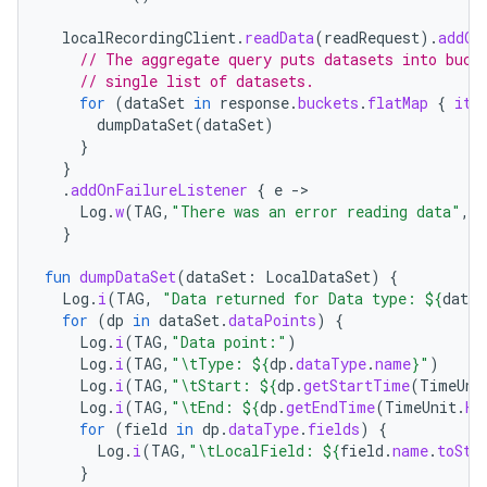
localRecordingClient
.
readData
(
readRequest
).
addOn
// The aggregate query puts datasets into buck
// single list of datasets.
for
(
dataSet
in
response
.
buckets
.
flatMap
{
it
.
dumpDataSet
(
dataSet
)
}
}
.
addOnFailureListener
{
e
-
Log
.
w
(
TAG
,
"There was an error reading data"
,
e
}
fun
dumpDataSet
(
dataSet
:
LocalDataSet
)
{
Log
.
i
(
TAG
,
"Data returned for Data type: 
${
dataS
for
(
dp
in
dataSet
.
dataPoints
)
{
Log
.
i
(
TAG
,
"Data point:"
)
Log
.
i
(
TAG
,
"\tType: 
${
dp
.
dataType
.
name
}
"
)
Log
.
i
(
TAG
,
"\tStart: 
${
dp
.
getStartTime
(
TimeUni
Log
.
i
(
TAG
,
"\tEnd: 
${
dp
.
getEndTime
(
TimeUnit
.
HO
for
(
field
in
dp
.
dataType
.
fields
)
{
Log
.
i
(
TAG
,
"\tLocalField: 
${
field
.
name
.
toStr
}