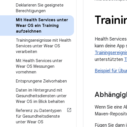
Deklarieren Sie geeignete
Berechtigungen
Traini
Mit Health Services unter
Wear OS ein Training
aufzeichnen
Health Services
Trainingsereignisse mit Health
kann deine App s
Services unter Wear OS
verarbeiten
Trainingsereign
unterstützten
T
Mit Health Services unter
Wear OS Messungen
Beispiel für Übu
vornehmen
Entsprungene Zielvorhaben
Daten im Hintergrund mit
Abhängigk
Gesundheitsdiensten unter
Wear OS im Blick behalten
Wenn Sie eine A
Referenz zu Datentypen
Maven-Repositor
für Gesundheitsdienste
unter Wear OS
Fügen Sie dann 