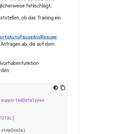
licherweise fehlschlägt.
tstellen, ob das Training ein
ortsAutoPauseAndResume
 Anfragen ab, die auf dem
ielvorhabenfunktion
rden:
.
supportedDataTypes
TOTAL
]
stepGoals
)