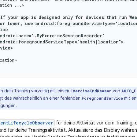
ation
If
your
app
is
designed
only
for
devices
that
run
Wea
or
lower,
use
android:foregroundServiceType="locatio
cation>

 dein Training vorzeitig mit einem
von
ExerciseEndReason
AUTO_E
gt das wahrscheinlich an einer fehlenden
mit en
ForegroundService
igungen.
ientLifecycleObserver
für deine Aktivität vor dem Training, 
und für deine Trainingsaktivität. Aktualisiere das Display währe