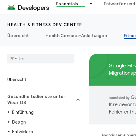
Essentials
Entwerfen und
HEALTH & FITNESS DEV CENTER
Übersicht
Health Connect-Anleitungen
Fitne
Google Fit-
Migrationsp
Übersicht
Gesundheitsdienste unter
Wear OS
Ihre bevorz
Fehler entha
Einführung
Design
Entwickeln
Android Developer