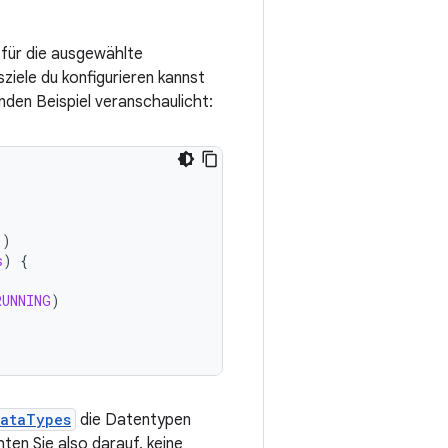
 für die ausgewählte
ziele du konfigurieren kannst
nden Beispiel veranschaulicht:
()
s
)
{
RUNNING
)
DataTypes
die Datentypen
ten Sie also darauf, keine