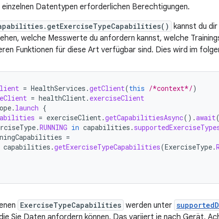
e einzelnen Datentypen erforderlichen Berechtigungen.
apabilities.getExerciseTypeCapabilities()
kannst du dir
sehen, welche Messwerte du anfordern kannst, welche Trainings
ren Funktionen für diese Art verfügbar sind. Dies wird im folge
lient
=
HealthServices
.
getClient
(
this
/*context*/
)
eClient
=
healthClient
.
exerciseClient
ope
.
launch
{
abilities
=
exerciseClient
.
getCapabilitiesAsync
().
await
erciseType
.
RUNNING
in
capabilities
.
supportedExerciseType
ningCapabilities
=
capabilities
.
getExerciseTypeCapabilities
(
ExerciseType
.
benen
ExerciseTypeCapabilities
werden unter
supported
die Sie Daten anfordern können. Das variiert je nach Gerät. Ach