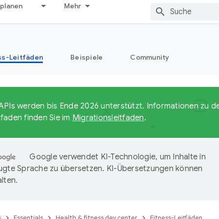
 planen
Mehr
ss-Leitfäden
Beispiele
Community
APIs werden bis Ende 2026 unterstützt. Informationen zu 
faden finden Sie im
Migrationsleitfaden
.
Google verwendet KI-Technologie, um Inhalte in
ugte Sprache zu übersetzen. KI-Übersetzungen können
lten.
s
Essentials
Health & fitness dev center
Fitness-Leitfäden