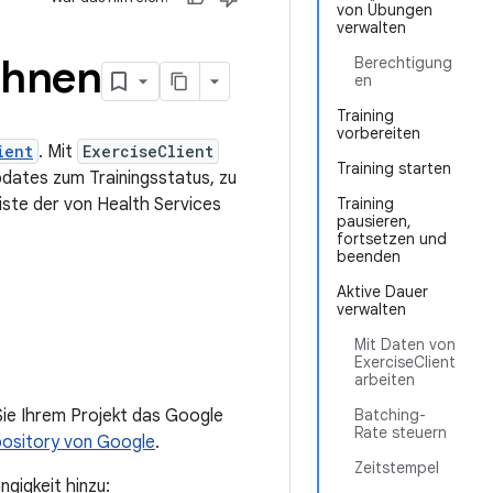
von Übungen
verwalten
chnen
Berechtigung
en
Training
vorbereiten
ient
. Mit
ExerciseClient
Training starten
Updates zum Trainingsstatus, zu
iste der von Health Services
Training
pausieren,
fortsetzen und
beenden
Aktive Dauer
verwalten
Mit Daten von
ExerciseClient
arbeiten
Sie Ihrem Projekt das Google
Batching-
Rate steuern
ository von Google
.
Zeitstempel
gigkeit hinzu: