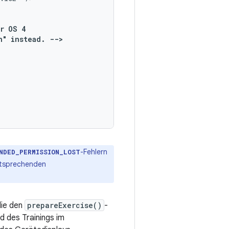
r
OS
n"
instead.
-Fehlern
NDED_PERMISSION_LOST
tsprechenden
die den
prepareExercise()
-
nd des Trainings im