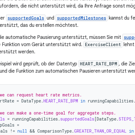
fordern, die nicht unterstützt wird, da Ihre Anfrage sonst mög
der
supportedGoals
und
supportedMilestones
kannst du fes
terstützt, das du erstellen möchtest.
ie automatische Pausierung unterstützt, müssen Sie mit
supp
e Funktion vom Gerät unterstützt wird.
ExerciseClient
lehnt
erstützt werden.
ispiel wird geprüft, ob der Datentyp
HEART_RATE_BPM
, die Z
und die Funktion zum automatischen Pausieren unterstützt we
we can request heart rate metrics.
rtRate
=
DataType
.
HEART_RATE_BPM
in
runningCapabilities
we can make a one-time goal for aggregate steps.
ls
=
runningCapabilities
.
supportedGoals
[
DataType
.
STEPS_
pGoals
=
oals
!=
null
 && 
ComparisonType
.
GREATER_THAN_OR_EQUAL
in