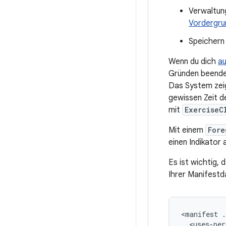
Verwaltun
Vordergru
Speichern
Wenn du dich
au
Gründen beendet
Das System zeig
gewissen Zeit de
mit
ExerciseC
Mit einem
Fore
einen Indikator
Es ist wichtig,
Ihrer Manifestd
<manifest
<uses-per