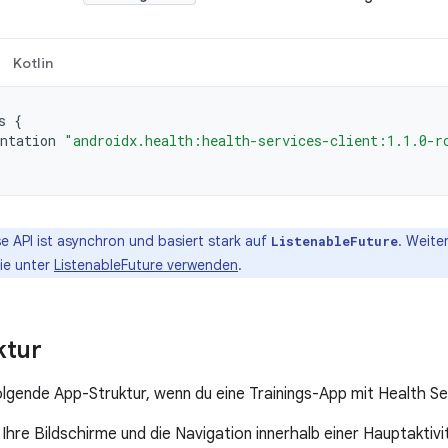
Kotlin
s
{
ntation
"androidx.health:health-services-client:1.1.0-r
e API ist asynchron und basiert stark auf
. Weite
ListenableFuture
ie unter
ListenableFuture verwenden
.
ktur
lgende App-Struktur, wenn du eine Trainings-App mit Health Se
 Ihre Bildschirme und die Navigation innerhalb einer Hauptaktivi