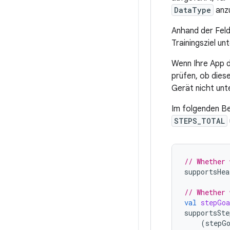
DataType
anzu
Anhand der Fel
Trainingsziel un
Wenn Ihre App d
prüfen, ob dies
Gerät nicht unt
Im folgenden Be
STEPS_TOTAL
// Whether 
supportsHea
// Whether 
val
stepGoa
supportsSte
(
stepG