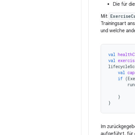
Die für di
Mit
ExerciseC
Trainingsart an
und welche ande
val
healthC
val
exercis
lifecycleSc
val
cap
if
(
Ex
run
}
}
Im zurückgege
aufgeführt, für 