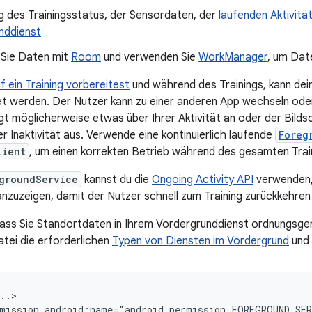
g des Trainingsstatus, der Sensordaten, der
laufenden Aktivitä
nddienst
 Sie Daten mit
Room
und verwenden Sie
WorkManager
, um Dat
f ein Training vorbereitest
und während des Trainings, kann dei
 werden. Der Nutzer kann zu einer anderen App wechseln oder 
t möglicherweise etwas über Ihrer Aktivität an oder der Bildsc
r Inaktivität aus. Verwende eine kontinuierlich laufende
Foreg
lient
, um einen korrekten Betrieb während des gesamten Trai
groundService
kannst du die
Ongoing Activity API
verwenden, 
 anzuzeigen, damit der Nutzer schnell zum Training zurückkehren
 dass Sie Standortdaten in Ihrem Vordergrunddienst ordnungsge
atei die erforderlichen
Typen von Diensten im Vordergrund
und
mission
android:name="android.permission.FOREGROUND_SE