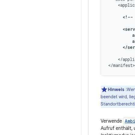
<applic
<!--
</appli
</manifest>
Hinweis
:Wenn
beendet wird, lie
Standortberecht
Verwende
Amb
Aufruf enthält, 