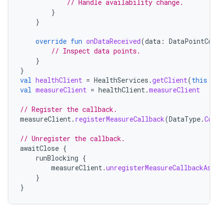
// Handle availability change.
}
}
override
fun
onDataReceived
(
data
:
DataPointCon
// Inspect data points.
}
}
val
healthClient
=
HealthServices
.
getClient
(
this
/
val
measureClient
=
healthClient
.
measureClient
// Register the callback.
measureClient
.
registerMeasureCallback
(
DataType
.
Com
// Unregister the callback.
awaitClose
{
runBlocking
{
measureClient
.
unregisterMeasureCallbackAsy
}
}