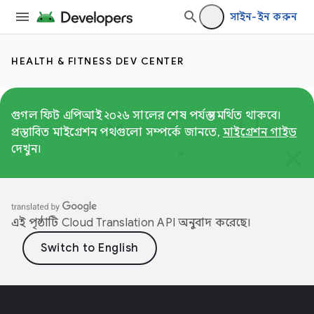
সাইন-ইন করুন
HEALTH & FITNESS DEV CENTER
গুগল ফিট এপিআই ২০২৬ সালের শেষ পর্যন্ত সমর্থিত থাকবে।
প্রস্তাবিত মাইগ্রেশন পথগুলো সম্পর্কে জানতে,
মাইগ্রেশন গাইড
দেখুন।
এই পৃষ্ঠাটি
Cloud Translation API
অনুবাদ করেছে।