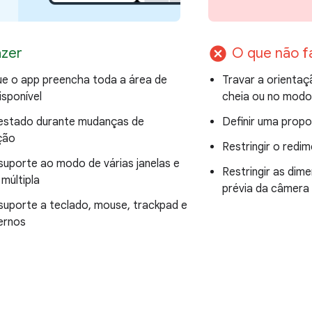
cancel
azer
O que não f
que o app preencha toda a área de
Travar a orienta
isponível
cheia ou no modo 
estado durante mudanças de
Definir uma propo
ção
Restringir o red
suporte ao modo de várias janelas e
Restringir as dim
múltipla
prévia da câmera
suporte a teclado, mouse, trackpad e
ernos