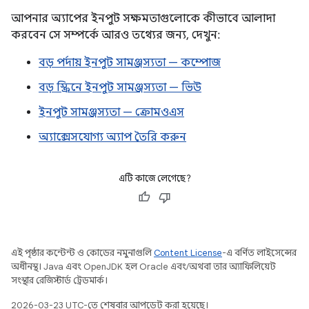
আপনার অ্যাপের ইনপুট সক্ষমতাগুলোকে কীভাবে আলাদা
করবেন সে সম্পর্কে আরও তথ্যের জন্য, দেখুন:
বড় পর্দায় ইনপুট সামঞ্জস্যতা — কম্পোজ
বড় স্ক্রিনে ইনপুট সামঞ্জস্যতা — ভিউ
ইনপুট সামঞ্জস্যতা — ক্রোমওএস
অ্যাক্সেসযোগ্য অ্যাপ তৈরি করুন
এটি কাজে লেগেছে?
এই পৃষ্ঠার কন্টেন্ট ও কোডের নমুনাগুলি
Content License
-এ বর্ণিত লাইসেন্সের
অধীনস্থ। Java এবং OpenJDK হল Oracle এবং/অথবা তার অ্যাফিলিয়েট
সংস্থার রেজিস্টার্ড ট্রেডমার্ক।
2026-03-23 UTC-তে শেষবার আপডেট করা হয়েছে।