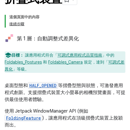
這個頁面中的內容
後續步驟
第 1 層：自動調整式差異化
目標：
讓應用程式符合「
可調式應用程式品質指南
」中的
Foldables_Postures
和
Foldables_Camera
規定，達到「
可調式差
異化
」等級。
桌面型態和
HALF_OPENED
等摺疊型態與狀態，可激發應用
程式創新。支援摺疊式裝置大小螢幕的相機預覽畫面，可提
供最佳使用者體驗。
使用 Jetpack WindowManager API (例如
FoldingFeature
)，讓應用程式在頂級摺疊式裝置上脫穎
而出。