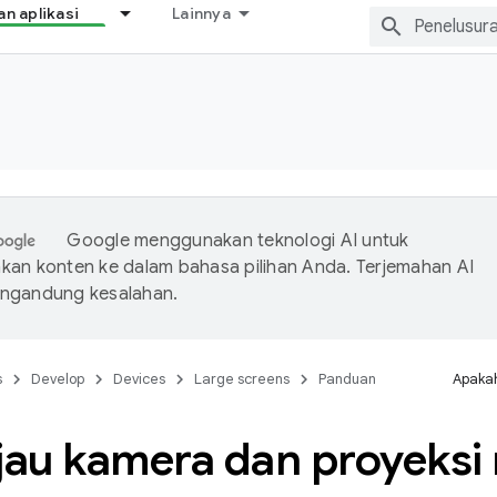
 aplikasi
Lainnya
Google menggunakan teknologi AI untuk
an konten ke dalam bahasa pilihan Anda. Terjemahan AI
ngandung kesalahan.
s
Develop
Devices
Large screens
Panduan
Apakah
njau kamera dan proyeksi