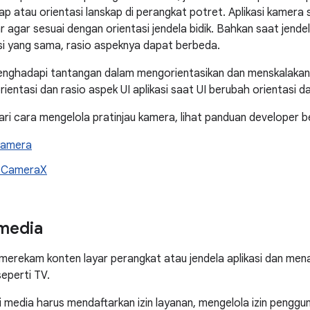
ap atau orientasi lanskap di perangkat potret. Aplikasi kamera 
r agar sesuai dengan orientasi jendela bidik. Bahkan saat jende
asi yang sama, rasio aspeknya dapat berbeda.
menghadapi tantangan dalam mengorientasikan dan menskalaka
ientasi dan rasio aspek UI aplikasi saat UI berubah orientasi d
ri cara mengelola pratinjau kamera, lihat panduan developer be
 kamera
n CameraX
media
merekam konten layar perangkat atau jendela aplikasi dan men
seperti TV.
si media harus mendaftarkan izin layanan, mengelola izin pengg