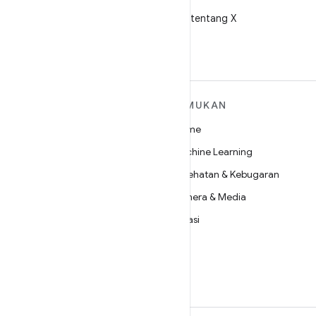
X
Ikuti @AndroidDev tentang X
SELENGKAPNYA
TEMUKAN
TENTANG ANDROID
Game
Android
Machine Learning
Android untuk Perusahaan
Kesehatan & Kebugaran
Keamanan
Kamera & Media
Source
Privasi
Berita
5G
Blog
Podcast