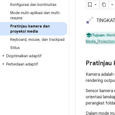
Konfigurasi dan kontinuitas
Mode multi-aplikasi dan multi-
resume
TINGKAT 
Pratinjau kamera dan
proyeksi media
Tujuan:
Memb
Keyboard
,
mouse
,
dan trackpad
Media_Projection
Stilus
Dioptimalkan adaptif
Pratinjau
Perbedaan adaptif
Kamera adalah sa
rendering outpu
Sensor kamera m
orientasi lansk
perangkat folda
Dalam mode multi