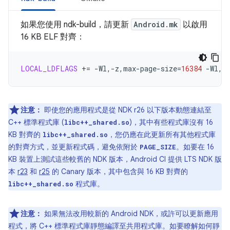
如果您使用 ndk-build，請更新
Android.mk
以啟用
16 KB ELF 對齊：
LOCAL_LDFLAGS
+=
-Wl,-z,max-page-size
=
16384
-Wl,-
注意：
即使您的應用程式是從 NDK r26 以下版本動態連結至
C++ 標準程式庫 (
)，其中有些程式庫沒有 16
libc++_shared.so
KB 對齊的
，您仍應在此更新所有其他程式庫
libc++_shared.so
的對齊方式，並更新程式碼，避免依附於
。如要在 16
PAGE_SIZE
KB 裝置上測試這些較舊的 NDK 版本，Android CI 提供 LTS NDK 版
本
r23
和
r25
的 Canary 版本，其中包含與 16 KB 對齊的
程式庫。
libc++_shared.so
注意：
如果無法改用較新的 Android NDK，或許可以更新應用
程式，將 C++ 標準程式庫靜態編譯至共用程式庫。如要瞭解如何靜