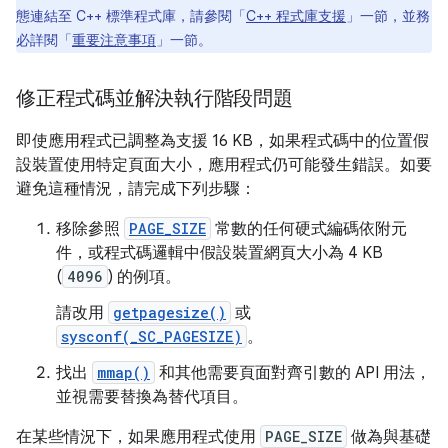
態連結至 C++ 標準程式庫，請參閱「
C++ 程式庫支援
」一節，並務
必詳閱「
重要注意事項
」一節。
修正程式碼並解決執行階段問題
即使應用程式已調整為支援 16 KB，如果程式碼中的位置假
設裝置使用特定頁面大小，應用程式仍可能發生錯誤。如要
避免這種情況，請完成下列步驟：
移除參照
PAGE_SIZE
常數的任何硬式編碼依附元
件，或程式碼邏輯中假設裝置網頁大小為 4 KB
(
4096
) 的例項。
請改用
getpagesize()
或
sysconf(_SC_PAGESIZE)
。
找出
mmap()
和其他需要頁面對齊引數的 API 用法，
並視需要替換為替代項目。
在某些情況下，如果應用程式使用
PAGE_SIZE
做為與基礎