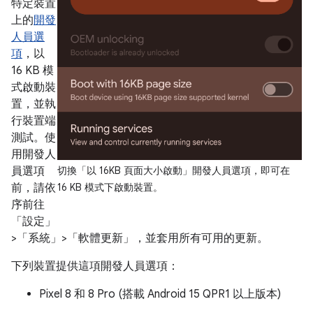
特定裝置
上的
開發
人員選
項
，以
16 KB 模
式啟動裝
置，並執
行裝置端
測試。使
用開發人
員選項
切換「以 16KB 頁面大小啟動」
開發人員選項，即可在
前，請依
16 KB 模式下啟動裝置。
序前往
「設定」
>「系統」>「軟體更新」
，並套用所有可用的更新。
下列裝置提供這項開發人員選項：
Pixel 8 和 8 Pro (搭載 Android 15 QPR1 以上版本)