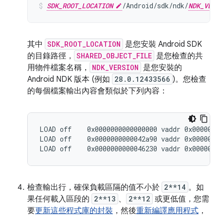
SDK_ROOT_LOCATION
/Android/sdk/ndk/
NDK_VER
其中
SDK_ROOT_LOCATION
是您安裝 Android SDK
的目錄路徑，
SHARED_OBJECT_FILE
是您檢查的共
用物件檔案名稱，
NDK_VERSION
是您安裝的
Android NDK 版本 (例如
28.0.12433566
)。您檢查
的每個檔案輸出內容會類似於下列內容：
LOAD off    0x0000000000000000 vaddr 0x0000000
LOAD off    0x0000000000042a90 vaddr 0x0000000
檢查輸出行，確保負載區隔的值不小於
2**14
。如
果任何載入區段的
2**13
、
2**12
或更低值，您需
要
更新這些程式庫的封裝
，然後
重新編譯應用程式
，