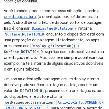
repetição contínua.
Você também pode encontrar essa situação quando a
orientação natural
(a orientação
normal
determinada
pelo Android) de uma tela de dispositivo for de paisagem.
Isso é, chamar
Display#getRotation()
retorna
Surface.ROTATION_0
enquanto o dispositivo está com
uma proporção de paisagem. Historicamente, os apps
presumem que
Display.getRotation() =
Surface.ROTATION_0
significa que o dispositivo está na
orientação retrato. Mas isso nem sempre acontece (por
exemplo, na tela interna de alguns dispositivos dobráveis
e em alguns tablets).
Um app na orientação paisagem em um display interno
dobrável pode verificar a rotação da tela, receber um
valor de
ROTATION_0
, presumir que a orientação natural
do dispositivo é retrato e chamar
setRequestedOrientation(
ActivityInfo.SCREEN_OR
IENTATION_PORTRAIT
)
para reconfigurar o layout do