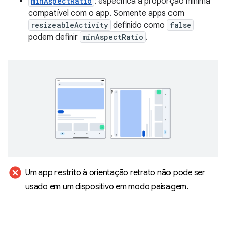
minAspectRatio
: especifica a proporção mínima
compatível com o app. Somente apps com
resizeableActivity
definido como
false
podem definir
minAspectRatio
.
cancel
Um app restrito à orientação retrato não pode ser
usado em um dispositivo em modo paisagem
.