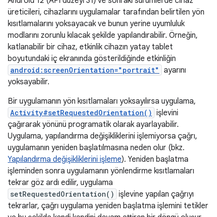
Android 12 (API düzeyi 31) ve sonraki sürümlerde cihaz
üreticileri, cihazlarını uygulamalar tarafından belirtilen yön
kısıtlamalarını yoksayacak ve bunun yerine uyumluluk
modlarını zorunlu kılacak şekilde yapılandırabilir. Örneğin,
katlanabilir bir cihaz, etkinlik cihazın yatay tablet
boyutundaki iç ekranında gösterildiğinde etkinliğin
android:screenOrientation="portrait"
ayarını
yoksayabilir.
Bir uygulamanın yön kısıtlamaları yoksayılırsa uygulama,
Activity#setRequestedOrientation()
işlevini
çağırarak yönünü programatik olarak ayarlayabilir.
Uygulama, yapılandırma değişikliklerini işlemiyorsa çağrı,
uygulamanın yeniden başlatılmasına neden olur (bkz.
Yapılandırma değişikliklerini işleme
). Yeniden başlatma
işleminden sonra uygulamanın yönlendirme kısıtlamaları
tekrar göz ardı edilir, uygulama
setRequestedOrientation()
işlevine yapılan çağrıyı
tekrarlar, çağrı uygulama yeniden başlatma işlemini tetikler