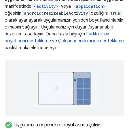
manifestinde
<activity>
veya
<application>
öğesinin
android:resizeableActivity
özelliğini
true
olarak ayarlayarak uygulamanızın yeniden boyutlandırılabilir
olmasını sağlayın. Uygulamanız için duyarlı/uyarlanabilir
düzenler tasarlayın. Daha fazla bilgi için
Farklı ekran
boyutlarını destekleme
ve
Çok pencereli modu destekleme
başlıklı makaleleri inceleyin.
check_circle
Uygulama tüm pencere boyutlarında çalışır
.