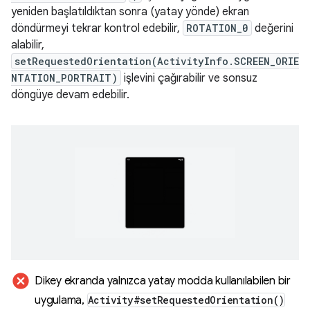
yeniden başlatıldıktan sonra (yatay yönde) ekran
döndürmeyi tekrar kontrol edebilir,
ROTATION_0
değerini
alabilir,
setRequestedOrientation(ActivityInfo.SCREEN_ORIE
NTATION_PORTRAIT)
işlevini çağırabilir ve sonsuz
döngüye devam edebilir.
cancel
Dikey ekranda yalnızca yatay modda kullanılabilen bir
uygulama
,
Activity#
set
Requested
Orientation(
)