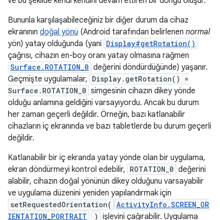
ve bu şekilde kendi kendini devam ettiren bir döngü oluşur.
Bununla karşılaşabileceğiniz bir diğer durum da cihaz
ekranının
doğal yönü
(Android tarafından belirlenen
normal
yön) yatay olduğunda (yani
Display#getRotation()
çağrısı, cihazın en-boy oranı yatay olmasına rağmen
Surface.ROTATION_0
değerini döndürdüğünde) yaşanır.
Geçmişte uygulamalar,
Display.getRotation() =
Surface.ROTATION_0
simgesinin cihazın dikey yönde
olduğu anlamına geldiğini varsayıyordu. Ancak bu durum
her zaman geçerli değildir. Örneğin, bazı katlanabilir
cihazların iç ekranında ve bazı tabletlerde bu durum geçerli
değildir.
Katlanabilir bir iç ekranda yatay yönde olan bir uygulama,
ekran döndürmeyi kontrol edebilir,
ROTATION_0
değerini
alabilir, cihazın doğal yönünün dikey olduğunu varsayabilir
ve uygulama düzenini yeniden yapılandırmak için
setRequestedOrientation(
ActivityInfo.SCREEN_OR
IENTATION_PORTRAIT
)
işlevini çağırabilir. Uygulama