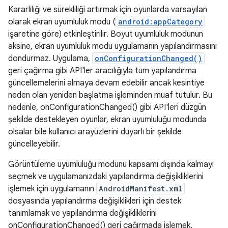
Kararlılığı ve sürekliliği artırmak için oyunlarda varsayılan
olarak ekran uyumluluk modu (
android:appCategory
işaretine göre) etkinleştirilir. Boyut uyumluluk modunun
aksine, ekran uyumluluk modu uygulamanın yapılandırmasını
dondurmaz. Uygulama,
onConfigurationChanged()
geri çağırma gibi API'ler aracılığıyla tüm yapılandırma
güncellemelerini almaya devam edebilir ancak kesintiye
neden olan yeniden başlatma işleminden muaf tutulur. Bu
nedenle, onConfigurationChanged() gibi API'leri düzgün
şekilde destekleyen oyunlar, ekran uyumluluğu modunda
olsalar bile kullanıcı arayüzlerini duyarlı bir şekilde
güncelleyebilir.
Görüntüleme uyumluluğu modunu kapsamı dışında kalmayı
seçmek ve uygulamanızdaki yapılandırma değişikliklerini
işlemek için uygulamanın
AndroidManifest.xml
dosyasında yapılandırma değişiklikleri için destek
tanımlamak ve yapılandırma değişikliklerini
onConfigurationChanged() geri çağırmada işlemek.