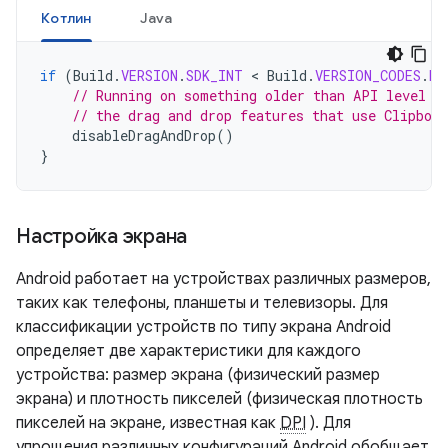
Котлин
Java
if
(
Build
.
VERSION
.
SDK_INT
 < 
Build
.
VERSION_CODES
.
HO
// Running on something older than API level 1
// the drag and drop features that use Clipboa
disableDragAndDrop
()
}
Настройка экрана
Android работает на устройствах различных размеров,
таких как телефоны, планшеты и телевизоры. Для
классификации устройств по типу экрана Android
определяет две характеристики для каждого
устройства: размер экрана (физический размер
экрана) и плотность пикселей (физическая плотность
пикселей на экране, известная как
DPI
). Для
упрощения различных конфигураций Android обобщает