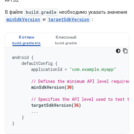
API 33.
В файле
build.gradle
необходимо указать значения
minSdkVersion
и
targetSdkVersion
:
Котлин
Классный
android
{
defaultConfig
{
applicationId
=
"com.example.myapp"
// Defines the minimum API level required 
minSdkVersion
(
30
)
// Specifies the API level used to test th
targetSdkVersion
(
36
)
...
}
}