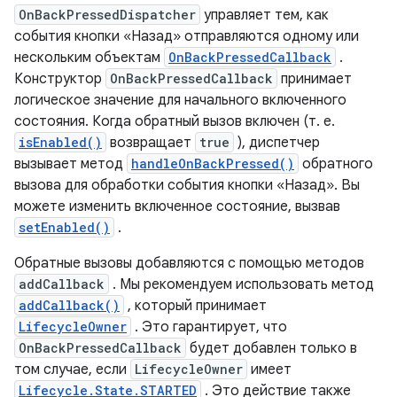
OnBackPressedDispatcher
управляет тем, как
события кнопки «Назад» отправляются одному или
нескольким объектам
OnBackPressedCallback
.
Конструктор
OnBackPressedCallback
принимает
логическое значение для начального включенного
состояния. Когда обратный вызов включен (т. е.
isEnabled()
возвращает
true
), диспетчер
вызывает метод
handleOnBackPressed()
обратного
вызова для обработки события кнопки «Назад». Вы
можете изменить включенное состояние, вызвав
setEnabled()
.
Обратные вызовы добавляются с помощью методов
addCallback
. Мы рекомендуем использовать метод
addCallback()
, который принимает
LifecycleOwner
. Это гарантирует, что
OnBackPressedCallback
будет добавлен только в
том случае, если
LifecycleOwner
имеет
Lifecycle.State.STARTED
. Это действие также