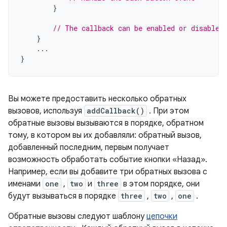
}
// The callback can be enabled or disabled
}
...
}
Вы можете предоставить несколько обратных
вызовов, используя
addCallback()
. При этом
обратные вызовы вызываются в порядке, обратном
тому, в котором вы их добавляли: обратный вызов,
добавленный последним, первым получает
возможность обработать событие кнопки «Назад».
Например, если вы добавите три обратных вызова с
именами
one
,
two
и
three
в этом порядке, они
будут вызываться в порядке
three
,
two
,
one
.
Обратные вызовы следуют шаблону
цепочки