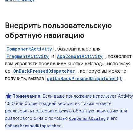
Внедрить пользовательскую
обратную навигацию
ComponentActivity
, базовый класс для
FragmentActivity
и
AppCompatActivity
, позволяет
вам управлять поведением кнопки «Назад», используя
ее
OnBackPressedDispatcher
, которую вы можете
получить, вызвав
getOnBackPressedDispatcher()
.
Примечание.
Если ваше приложение использует Activity
1.5.0 или более поздней версии, вы также можете
реализовать пользовательскую обратную навигацию для
диалогового окна с помощью
и его
ComponentDialog
.
OnBackPressedDispatcher