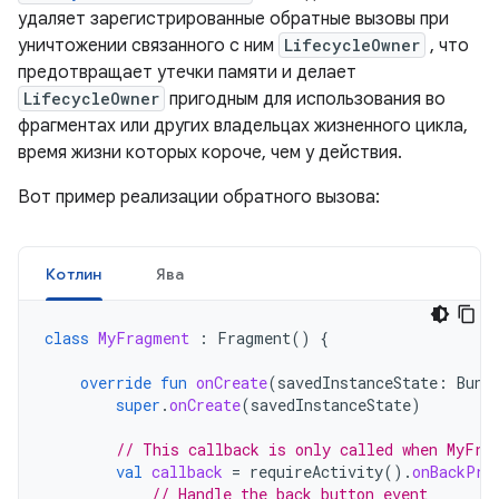
удаляет зарегистрированные обратные вызовы при
уничтожении связанного с ним
LifecycleOwner
, что
предотвращает утечки памяти и делает
LifecycleOwner
пригодным для использования во
фрагментах или других владельцах жизненного цикла,
время жизни которых короче, чем у действия.
Вот пример реализации обратного вызова:
Котлин
Ява
class
MyFragment
:
Fragment
()
{
override
fun
onCreate
(
savedInstanceState
:
Bund
super
.
onCreate
(
savedInstanceState
)
// This callback is only called when MyFra
val
callback
=
requireActivity
().
onBackPre
// Handle the back button event