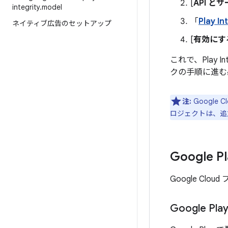
[
API と
integrity
.
model
「
Play In
ネイティブ広告のセットアップ
[
有効にす
これで、Play
クの手順に進む
注:
Google 
ロジェクトは、追
Google
Google C
Google 