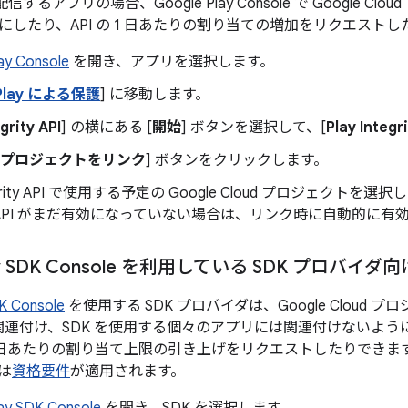
y で配信するアプリの場合、Google Play Console で Google
にしたり、API の 1 日あたりの割り当ての増加をリクエスト
ay Console
を開き、アプリを選択します。
 Play による保護
] に移動します。
grity API
] の横にある [
開始
] ボタンを選択して、[
Play Integ
 プロジェクトをリンク
] ボタンをクリックします。
ntegrity API で使用する予定の Google Cloud プロジェクトを
rity API がまだ有効になっていない場合は、リンク時に自動的に
lay SDK Console を利用している SDK プロバイダ向
K Console
を使用する SDK プロバイダは、Google Cloud 
 に関連付け、SDK を使用する個々のアプリには関連付けないよ
1 日あたりの割り当て上限の引き上げをリクエストしたりできます。Googl
は
資格要件
が適用されます。