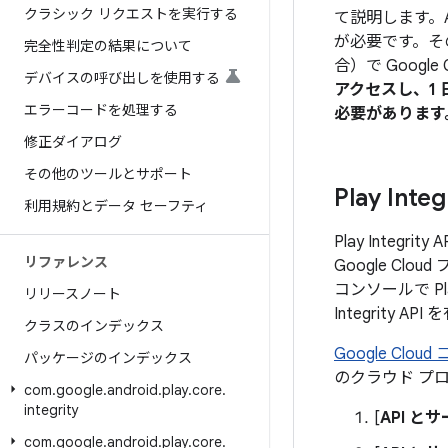
クラシック リクエストを実行する
て説明します。A
が必要です。その後、
完全性判定の結果について
合）で Googl
デバイスの呼び出しを使用する
アクセスし、1
エラーコードを処理する
必要があります
修正ダイアログ
その他のツールとサポート
Play Int
利用規約とデータ セーフティ
Play Inte
リファレンス
Google Cl
コンソールで Pla
リリースノート
Integrity 
クラスのインデックス
Google Clou
パッケージのインデックス
のクラウド プ
com
.
google
.
android
.
play
.
core
.
integrity
[
API と
com
.
google
.
android
.
play
.
core
.