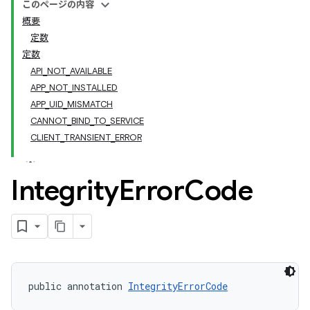
このページの内容
概要
定数
定数
API_NOT_AVAILABLE
APP_NOT_INSTALLED
APP_UID_MISMATCH
CANNOT_BIND_TO_SERVICE
CLIENT_TRANSIENT_ERROR
y.model
Integrity
Error
Code
public annotation 
IntegrityErrorCode