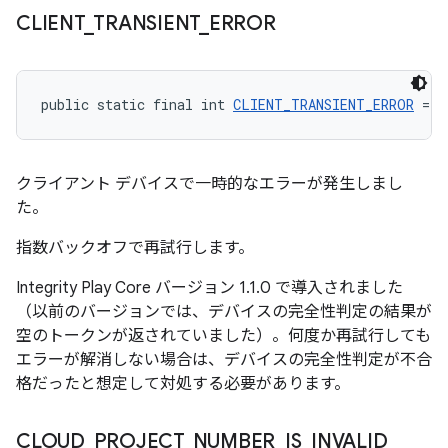
CLIENT
_
TRANSIENT
_
ERROR
public static final int 
CLIENT_TRANSIENT_ERROR
 = -
クライアント デバイスで一時的なエラーが発生しまし
た。
指数バックオフで再試行します。
Integrity Play Core バージョン 1.1.0 で導入されました
（以前のバージョンでは、デバイスの完全性判定の結果が
空のトークンが返されていました）。何度か再試行しても
エラーが解消しない場合は、デバイスの完全性判定が不合
格だったと想定して対処する必要があります。
CLOUD
_
PROJECT
_
NUMBER
_
IS
_
INVALID