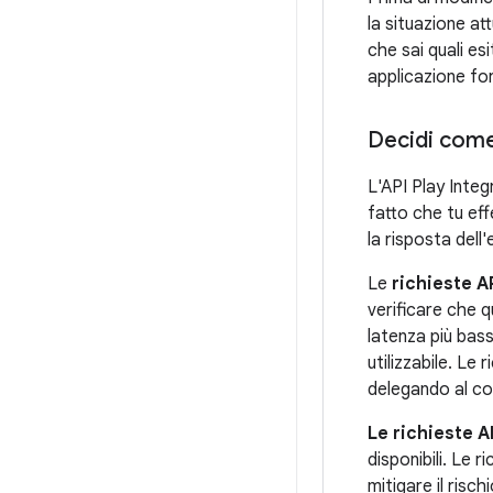
la situazione at
che sai quali esi
applicazione fo
Decidi come r
L'API Play Integ
fatto che tu eff
la risposta dell'
Le
richieste A
verificare che q
latenza più bass
utilizzabile. Le
delegando al co
Le richieste A
disponibili. Le 
mitigare il risch