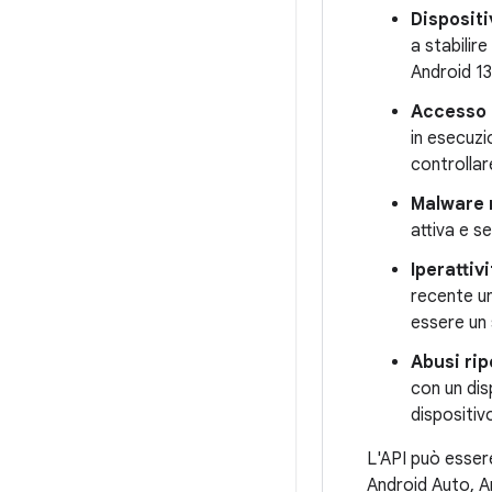
Dispositi
a stabilir
Android 13
Accesso r
in esecuzi
controllar
Malware 
attiva e s
Iperattiv
recente un
essere un 
Abusi ripe
con un dis
dispositiv
L'API può essere 
Android Auto, 