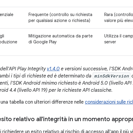
enziale
Frequente (controllo su richiesta
Rara (controllo
per qualsiasi azione o richiesta)
valore più eleva
gli
Mitigazione automatica da parte
Utilizza il ca
roduzione
di Google Play
server
 dell'API Play Integrity
v1.4.0
e versioni successive, l'SDK Andr
ambi i tipi di richieste ed è determinato da
minSdkVersion
d
ti, l'SDK Android minimo richiesto è Android 5.0 (livello API 2
id 4.4 (livello API 19) per le richieste API classiche.
una tabella con ulteriori differenze nelle
considerazioni sulle ri
esito relativo all'integrità in un momento approp
i richiedere un esito relativo al rischio di accesso all'app il più