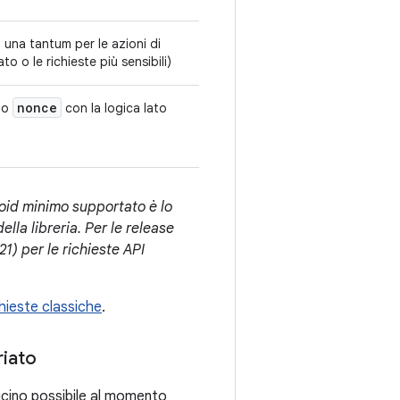
 una tantum per le azioni di
to o le richieste più sensibili)
nonce
mpo
con la logica lato
oid minimo supportato è lo
ella libreria. Per le release
1) per le richieste API
chieste classiche
.
riato
 vicino possibile al momento