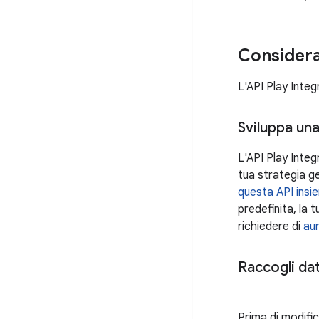
Consideraz
L'API Play Integ
Sviluppa una
L'API Play Integ
tua strategia g
questa API insi
predefinita, la t
richiedere di
au
Raccogli dat
Prima di modific