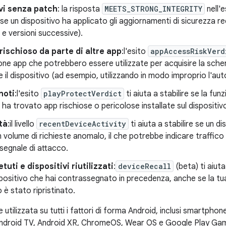
vi senza patch
: la risposta
MEETS_STRONG_INTEGRITY
nell'
e se un dispositivo ha applicato gli aggiornamenti di sicurezza rec
 e versioni successive).
ischioso da parte di altre app
:l'esito
appAccessRiskVerd
one app che potrebbero essere utilizzate per acquisire la sch
e il dispositivo (ad esempio, utilizzando in modo improprio l'auto
noti
:l'esito
playProtectVerdict
ti aiuta a stabilire se la fu
e ha trovato app rischiose o pericolose installate sul dispositiv
ità
:il livello
recentDeviceActivity
ti aiuta a stabilire se un d
 volume di richieste anomalo, il che potrebbe indicare traffi
segnale di attacco.
tuti e dispositivi riutilizzati
:
deviceRecall
(beta) ti aiuta
positivo che hai contrassegnato in precedenza, anche se la tua 
o è stato ripristinato.
utilizzata su tutti i fattori di forma Android, inclusi smartphone,
Android TV, Android XR, ChromeOS, Wear OS e Google Play Ga