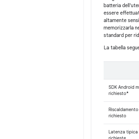
batteria dell'u
essere effettua
altamente sensib
memorizzarla nel
standard per ridu
La tabella segue
SDK Android m
richiesto
*
Riscaldamento 
richiesto
Latenza tipica 
richieste