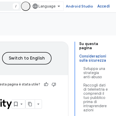
/
Android Studio
Accedi
Su questa
pagina
Considerazioni
sulla sicurezza
Sviluppa una
strategia
anti-abuso
sta pagina è stata utile?
Raccogli dati
di telemetria e
comprendi il
tuo pubblico
ity
prima di
intraprendere
azioni