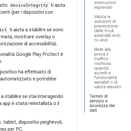
interruzioni
esito
deviceIntegrity
ti aiuta
imprevisti
enti (per i dispositivi con
Valuta le
soluzioni di
prevenzione
ict
ti aiuta a stabilire se sono
delle frodi
aziendali end-
ermata, mostrare overlay o
to-end
rizzazione di accessibilità).
Metti alla
prova il
nzionalità Google Play Protect è
traffico
o.
rischioso
quando
ispositivo ha effettuato di
accedi a
funzionalità
co automatizzato e potrebbe
sensibili o di
valore elevato
Termini di
 a stabilire se stai interagendo
servizio e
app è stata reinstallata o il
sicurezza dei
dati
 tablet, dispositivi pieghevoli,
mes per PC.