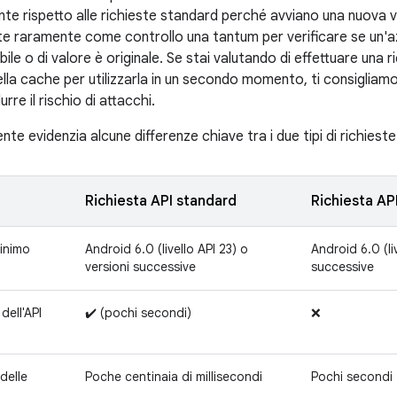
tente rispetto alle richieste standard perché avviano una nuova
te raramente come controllo una tantum per verificare se un'a
ile o di valore è originale. Se stai valutando di effettuare una r
la cache per utilizzarla in un secondo momento, ti consigliamo 
rre il rischio di attacchi.
nte evidenzia alcune differenze chiave tra i due tipi di richieste
Richiesta API standard
Richiesta API
inimo
Android 6.0 (livello API 23) o
Android 6.0 (li
versioni successive
successive
dell'API
✔️ (pochi secondi)
❌
delle
Poche centinaia di millisecondi
Pochi secondi