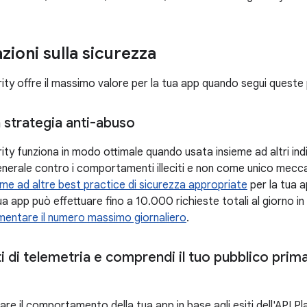
ioni sulla sicurezza
rity offre il massimo valore per la tua app quando segui queste 
 strategia anti-abuso
rity funziona in modo ottimale quando usata insieme ad altri ind
enerale contro i comportamenti illeciti e non come unico mec
eme ad altre best practice di sicurezza appropriate
per la tua 
ua app può effettuare fino a 10.000 richieste totali al giorno in t
mentare il numero massimo giornaliero
.
i di telemetria e comprendi il tuo pubblico prima
are il comportamento della tua app in base agli esiti dell'API P