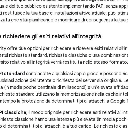
tuale del tuo pubblico esistente implementando l'API senza app
ti restituisce la tua base di installazioni attive attuale, puoi stim
rzata che stai pianificando e modificare di conseguenza la tua 
ichiedere gli esiti relativi all'integrità
rity offre due opzioni per richiedere e ricevere esiti relativi all
ettui richieste standard, richieste classiche o una combinazione d
esito relativo all'integrità verrà restituita nello stesso formato.
PI standard
sono adatte a qualsiasi app o gioco e possono ess
ualsiasi azione dell'utente o richiesta del server sia originale. 
a (in media poche centinaia di millisecondi) e un'elevata affidabi
 richieste standard utilizzano la memorizzazione nella cache intel
ntempo la protezione da determinati tipi di attacchi a Google P
PI classiche
, il modo originale per richiedere esiti relativi all'
richieste classiche hanno una latenza più elevata (in media pochi
io di determinati tipi di attacchi è a tuo carico. Le richieste clas