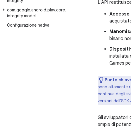
integrity
L'API restituisce
com
.
google
.
android
.
play
.
core
.
Accesso 
integrity
.
model
acquistato
Configurazione nativa
Manomiss
binario no
Dispositi
installata
Games pe
Punto chiav
sono altamente res
continua degli svi
versioni dell'SDK 
Gli sviluppatori
ampia di potenzi