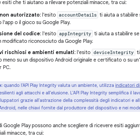
 esiti che ti aiutano a rilevare potenziali minacce, tra cui:
non autorizzato
: l'esito
accountDetails
ti aiuta a stabilire
 l'app o il gioco su Google Play.
ione del codice
: l'esito
appIntegrity
ti aiuta a stabilire se
n modificato riconosciuto da Google Play.
vi rischiosi e ambienti emulati
: l'esito
deviceIntegrity
ti
 o meno su un dispositivo Android originale e certificato o su un
r PC.
e:
quando l'API Play Integrity valuta un ambiente, utilizza
indicatori d
ilienti agli attacchi e all'elusione. L'API Play Integrity semplifica il l
luppatori grazie all'astrazione della complessità degli indicatori e al
Android, nelle chiavi fornite dal produttore del dispositivo e nei modell
 di Google Play possono anche scegliere di ricevere esiti aggiun
ali minacce, tra cui: