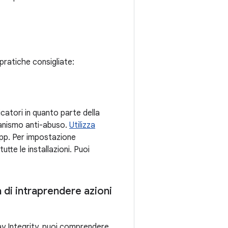
pratiche consigliate:
icatori in quanto parte della
canismo anti-abuso.
Utilizza
app. Per impostazione
utte le installazioni. Puoi
 di intraprendere azioni
lay Integrity, puoi comprendere