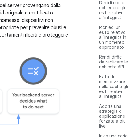
Decidi come
te del server provengano dalla
richiedere gli
d originale e certificato.
esiti relativi
all'integrità
anomesse, dispositivi non
propriate per prevenire abusi e
Richiedi un
esito relativo
portamenti illeciti e proteggere
all'integrità in
un momento
appropriato
Rendi difficili
da replicare le
richieste API
Evita di
memorizzare
nella cache gli
esiti relativi
all'integrità
Adotta una
strategia di
applicazione
forzata a più
livelli
Invia una serie