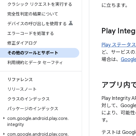
クラシック リクエストを実行する
に立ちます。
完全性判定の結果について
デバイスの呼び出しを使用する
Play In
エラーコードを処理する
修正ダイアログ
Play ステー
ど、サービスの
その他のツールとサポート
場合は、
Goog
利用規約とデータ セーフティ
リファレンス
アプリ内でさ
リリースノート
Play Int
クラスのインデックス
対して、Goog
パッケージのインデックス
により、可能性
com
.
google
.
android
.
play
.
core
.
す。
integrity
テストは Goog
com
.
google
.
android
.
play
.
core
.