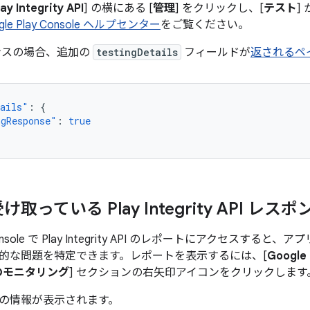
lay Integrity API
] の横にある [
管理
] をクリックし、[
テスト
]
gle Play Console ヘルプセンター
をご覧ください。
ンスの場合、追加の
testingDetails
フィールドが
返されるペ
tails"
:
{
ngResponse"
:
true
取っている Play Integrity API レ
y Console で Play Integrity API のレポートにアクセス
的な問題を特定できます。レポートを表示するには、[
Google
PI のモニタリング
] セクションの右矢印アイコンをクリックします
の情報が表示されます。