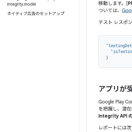
移動します。[
P
integrity
.
model
ついては、
Goo
ネイティブ広告のセットアップ
テスト レスポ
"testingDe
"isTesti
}
アプリが受け
Google Pla
を把握し、潜在
Integrity A
レポートには次