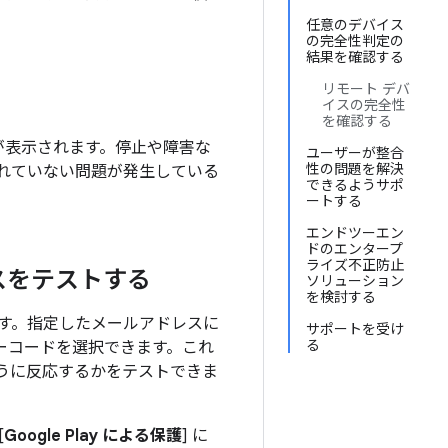
任意のデバイス
の完全性判定の
結果を確認する
リモート デバ
イスの完全性
を確認する
タス情報が表示されます。停止や障害な
ユーザーが整合
性の問題を解決
れていない問題が発生している
できるようサポ
ートする
エンドツーエン
ドのエンタープ
ライズ不正防止
ポンスをテストする
ソリューション
を検討する
できます。指定したメールアドレスに
サポートを受け
る
エラーコードを選択できます。これ
うに反応するかをテストできま
[
Google Play による保護
] に