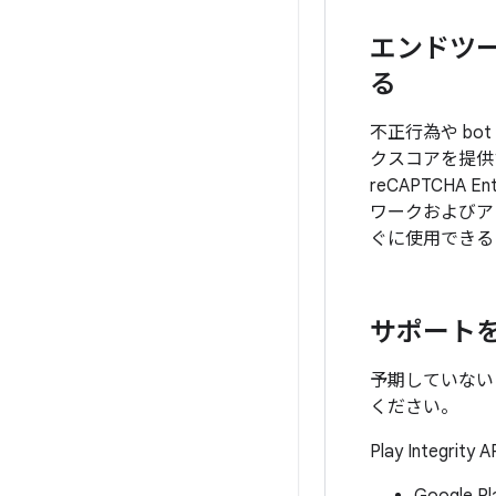
エンドツ
る
不正行為や b
クスコアを提
reCAPTCHA E
ワークおよびア
ぐに使用できるよう
サポート
予期していない P
ください。
Play Int