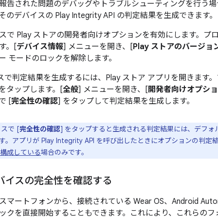
報告された問題のデバッグやトラブルシューティングを行う場合な
デバイスの Play Integrity API の判定結果を生成できます。
スで Play ストアの開発者向けオプションを有効にします。プロ
す。[
デバイス情報
] メニューを開き、[
Play ストアのバージョ
ー モードのロックを解除します。
デバイスで判定結果を生成するには、Play ストア アプリを開きま
 をタップします。[
全般
] メニューを開き、[
開発者向けオプショ
で [
完全性の確認
] をタップして判定結果を生成します。
スで [
完全性の確認
] をタップすると生成される判定結果には、デフォ
アプリが Play Integrity API を呼び出したときにオプションの判定結
構成している
場合のみです。
デバイスの完全性を確認する
トフォンから、接続されている Wear OS、Android Automoti
ックを直接開始することもできます。これにより、これらのフ