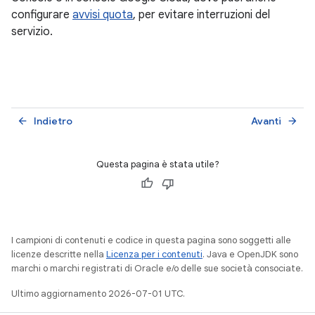
configurare
avvisi quota
, per evitare interruzioni del
servizio.
Indietro
Avanti
arrow_back
arrow_forward
Questa pagina è stata utile?
I campioni di contenuti e codice in questa pagina sono soggetti alle
licenze descritte nella
Licenza per i contenuti
. Java e OpenJDK sono
marchi o marchi registrati di Oracle e/o delle sue società consociate.
Ultimo aggiornamento 2026-07-01 UTC.