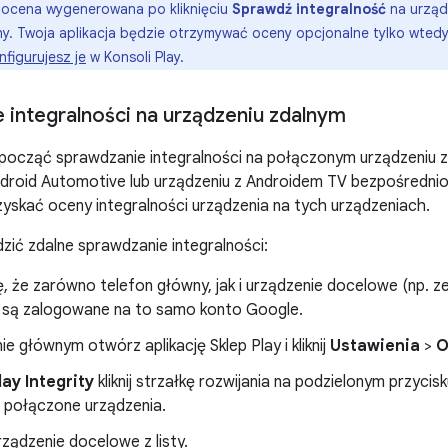
ocena wygenerowana po kliknięciu
Sprawdź integralność
na urząd
ny. Twoja aplikacja będzie otrzymywać oceny opcjonalne tylko wtedy,
nfigurujesz je
w Konsoli Play.
 integralności na urządzeniu zdalnym
począć sprawdzanie integralności na połączonym urządzeniu
roid Automotive lub urządzeniu z Androidem TV bezpośrednio 
skać oceny integralności urządzenia na tych urządzeniach.
ić zdalne sprawdzanie integralności:
ę, że zarówno telefon główny, jak i urządzenie docelowe (np. 
) są zalogowane na to samo konto Google.
ie głównym otwórz aplikację Sklep Play i kliknij
Ustawienia
>
O
lay Integrity
kliknij strzałkę rozwijania na podzielonym przycis
ć połączone urządzenia.
ządzenie docelowe z listy.