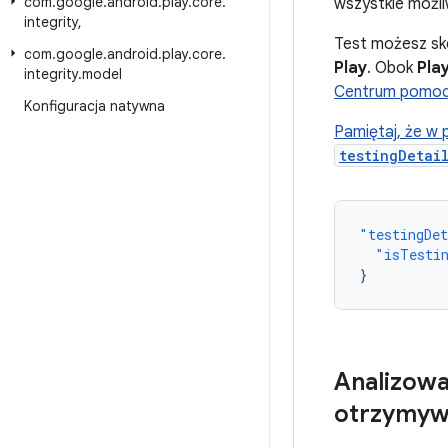
com
.
google
.
android
.
play
.
core
.
wszystkie możli
integrity
,
Test możesz sko
com
.
google
.
android
.
play
.
core
.
Play
. Obok
Play
integrity
.
model
Centrum pomocy
Konfiguracja natywna
Pamiętaj, że w
testingDetai
"testingDe
"isTesti
}
Analizowa
otrzymywa