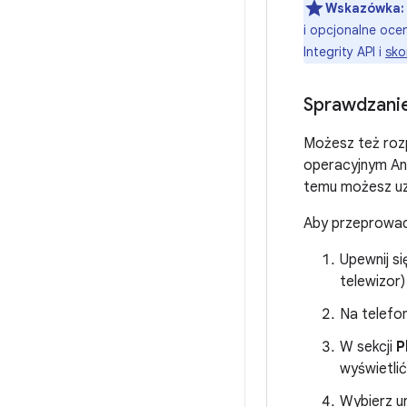
Wskazówka:
i opcjonalne oce
Integrity API i
sko
Sprawdzanie
Możesz też roz
operacyjnym And
temu możesz uzy
Aby przeprowadz
Upewnij si
telewizor
Na telefon
W sekcji
P
wyświetli
Wybierz ur