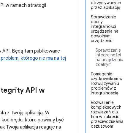
otrzymywanych
API w ramach strategii
przez aplikację
Sprawdzanie
oceny
integralności
urządzenia na
dowolnym
urządzeniu
Sprawdzanie
ty API. Będą tam publikowane
integralności
 problem, którego nie ma na tej
na urządzeniu
zdalnym
Pomaganie
użytkownikom w
rozwiązywaniu
problemów z
tegrity API w
integralnością
Rozważenie
kompleksowych
rozwiązań dla
ała z Twoją aplikacją. W
firm w zakresie
 kod błędu, które powinny być
przeciwdziałania
oszustwom
ak Twoja aplikacja reaguje na