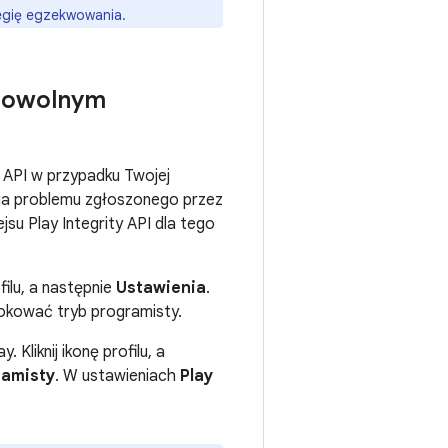
ategię egzekwowania.
 dowolnym
y API w przypadku Twojej
nia problemu zgłoszonego przez
su Play Integrity API dla tego
filu, a następnie
Ustawienia
.
okować tryb programisty.
Kliknij ikonę profilu, a
ramisty
. W ustawieniach
Play