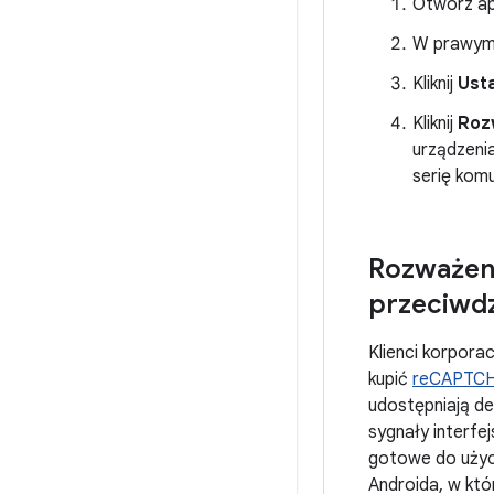
Otwórz apl
W prawym g
Kliknij
Usta
Kliknij
Roz
urządzeni
serię komu
Rozważeni
przeciwd
Klienci korpora
kupić
reCAPTCH
udostępniają d
sygnały interfej
gotowe do użyci
Androida, w któr