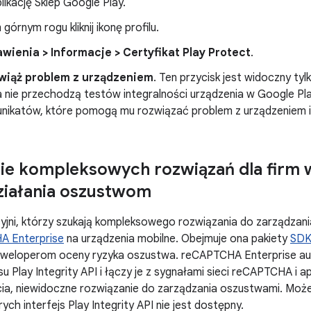
ikację Sklep Google Play.
órnym rogu kliknij ikonę profilu.
wienia > Informacje > Certyfikat Play Protect
.
wiąż problem z urządzeniem
. Ten przycisk jest widoczny ty
a nie przechodzą testów integralności urządzenia w Google Pl
nikatów, które pomogą mu rozwiązać problem z urządzeniem i, 
e kompleksowych rozwiązań dla firm w
ziałania oszustwom
cyjni, którzy szukają kompleksowego rozwiązania do zarządzan
A Enterprise
na urządzenia mobilne. Obejmuje ona pakiety
SDK
eweloperom oceny ryzyka oszustwa. reCAPTCHA Enterprise au
su Play Integrity API i łączy je z sygnałami sieci reCAPTCHA i ap
a, niewidoczne rozwiązanie do zarządzania oszustwami. Może 
ych interfejs Play Integrity API nie jest dostępny.