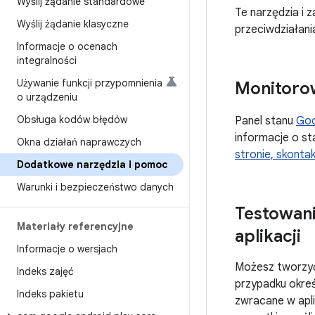
Wyślij żądanie standardowe
Te narzędzia i 
Wyślij żądanie klasyczne
przeciwdziałani
Informacje o ocenach
integralności
Używanie funkcji przypomnienia
Monitorow
o urządzeniu
Obsługa kodów błędów
Panel stanu
Goo
informacje o st
Okna działań naprawczych
stronie, skonta
Dodatkowe narzędzia i pomoc
Warunki i bezpieczeństwo danych
Testowani
Materiały referencyjne
aplikacji
Informacje o wersjach
Możesz tworzyć 
Indeks zajęć
przypadku okreś
Indeks pakietu
zwracane w apli