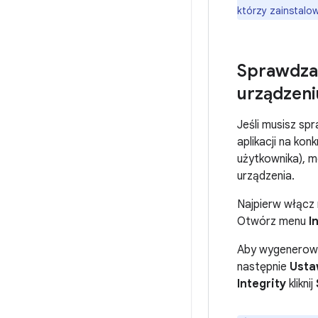
którzy zainstalow
Sprawdzan
urządzeni
Jeśli musisz spr
aplikacji na ko
użytkownika), m
urządzenia.
Najpierw włącz n
Otwórz menu
I
Aby wygenerować
następnie
Usta
Integrity
kliknij