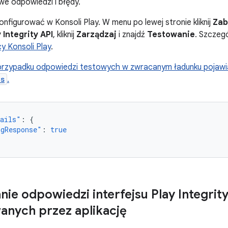
we odpowiedzi i błędy.
nfigurować w Konsoli Play. W menu po lewej stronie kliknij
Zab
 Integrity API
, kliknij
Zarządzaj
i znajdź
Testowanie
. Szczeg
 Konsoli Play
.
 przypadku odpowiedzi testowych w zwracanym ładunku pojawi
ls
.
tails"
:
{
ngResponse"
:
true
nie odpowiedzi interfejsu Play Integrit
nych przez aplikację