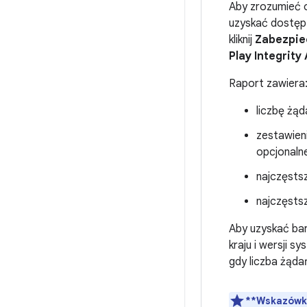
Aby zrozumieć o
uzyskać dostęp 
kliknij
Zabezpie
Play Integrity 
Raport zawiera
liczbę żą
zestawieni
opcjonalne
najczęstsz
najczęstsz
Aby uzyskać bar
kraju i wersji 
gdy liczba żądań
**Wskazówk