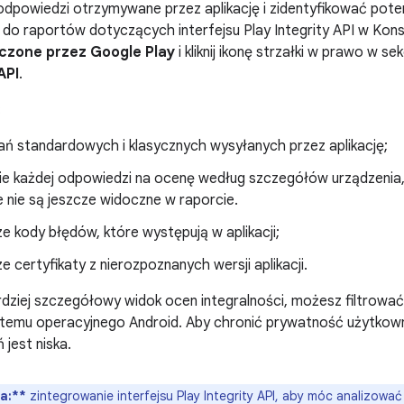
dpowiedzi otrzymywane przez aplikację i zidentyfikować pote
do raportów dotyczących interfejsu Play Integrity API w Konsol
czone przez Google Play
i kliknij ikonę strzałki w prawo w sek
API
.
:
dań standardowych i klasycznych wysyłanych przez aplikację;
e każdej odpowiedzi na ocenę według szczegółów urządzenia, a
 nie są jeszcze widoczne w raporcie.
e kody błędów, które występują w aplikacji;
e certyfikaty z nierozpoznanych wersji aplikacji.
dziej szczegółowy widok ocen integralności, możesz filtrować r
systemu operacyjnego Android. Aby chronić prywatność użytkown
 jest niska.
a:**
zintegrowanie interfejsu Play Integrity API, aby móc analizow