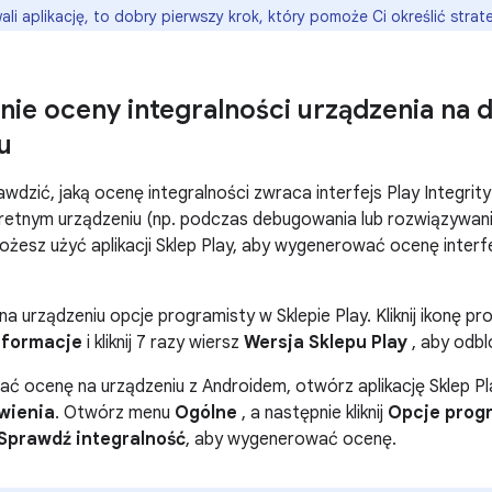
ali aplikację, to dobry pierwszy krok, który pomoże Ci określić str
ie oceny integralności urządzenia na
u
awdzić, jaką ocenę integralności zwraca interfejs Play Integrit
nkretnym urządzeniu (np. podczas debugowania lub rozwiązywa
ożesz użyć aplikacji Sklep Play, aby wygenerować ocenę interfej
a urządzeniu opcje programisty w Sklepie Play. Kliknij ikonę pro
nformacje
i kliknij 7 razy wiersz
Wersja Sklepu Play
, aby odbl
 ocenę na urządzeniu z Androidem, otwórz aplikację Sklep Play. 
wienia
. Otwórz menu
Ogólne
, a następnie kliknij
Opcje prog
Sprawdź integralność
, aby wygenerować ocenę.