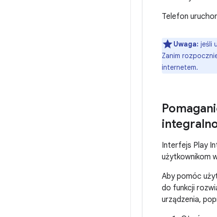
Telefon uruchom
Uwaga:
jeśli
Zanim rozpocznie
internetem.
Pomagani
integraln
Interfejs Play 
użytkownikom w
Aby pomóc użyt
do funkcji rozw
urządzenia, pop