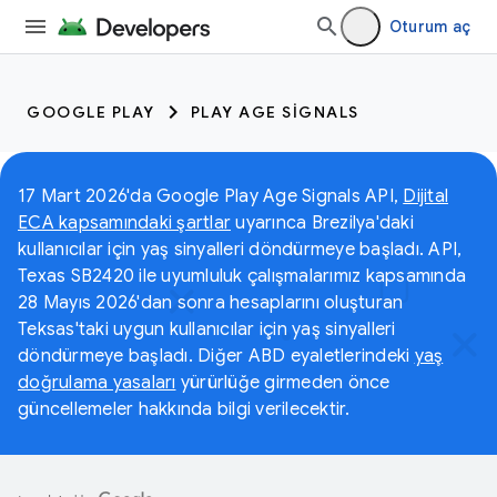
Oturum aç
GOOGLE PLAY
PLAY AGE SIGNALS
17 Mart 2026'da Google Play Age Signals API,
Dijital
ECA kapsamındaki şartlar
uyarınca Brezilya'daki
kullanıcılar için yaş sinyalleri döndürmeye başladı. API,
Texas SB2420 ile uyumluluk çalışmalarımız kapsamında
28 Mayıs 2026'dan sonra hesaplarını oluşturan
Teksas'taki uygun kullanıcılar için yaş sinyalleri
döndürmeye başladı. Diğer ABD eyaletlerindeki
yaş
doğrulama yasaları
yürürlüğe girmeden önce
güncellemeler hakkında bilgi verilecektir.