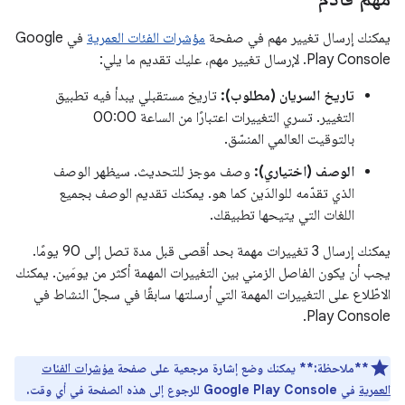
يمكنك إرسال تغيير مهم في صفحة
مؤشرات الفئات العمرية
في Google
Play Console. لإرسال تغيير مهم، عليك تقديم ما يلي:
تاريخ السريان (مطلوب):
تاريخ مستقبلي يبدأ فيه تطبيق
التغيير. تسري التغييرات اعتبارًا من الساعة 00:00
بالتوقيت العالمي المنسّق.
الوصف (اختياري):
وصف موجز للتحديث. سيظهر الوصف
الذي تقدّمه للوالدَين كما هو. يمكنك تقديم الوصف بجميع
اللغات التي يتيحها تطبيقك.
يمكنك إرسال 3 تغييرات مهمة بحد أقصى قبل مدة تصل إلى 90 يومًا.
يجب أن يكون الفاصل الزمني بين التغييرات المهمة أكثر من يومَين. يمكنك
الاطّلاع على التغييرات المهمة التي أرسلتها سابقًا في سجلّ النشاط في
Play Console.
**ملاحظة:**
يمكنك وضع إشارة مرجعية على صفحة
مؤشرات الفئات
العمرية
في Google Play Console للرجوع إلى هذه الصفحة في أي وقت.