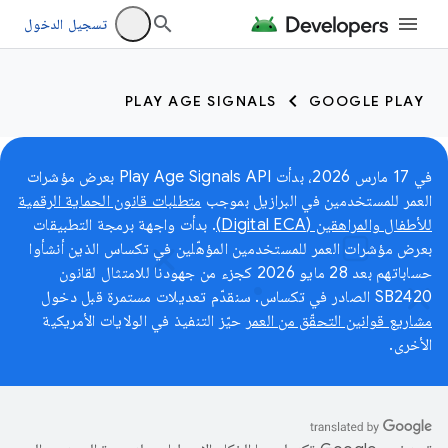
تسجيل الدخول
PLAY AGE SIGNALS
GOOGLE PLAY
في 17 مارس 2026، بدأت Play Age Signals API بعرض مؤشرات
العمر للمستخدمين في البرازيل بموجب
متطلبات قانون الحماية الرقمية
للأطفال والمراهقين (Digital ECA)
. بدأت واجهة برمجة التطبيقات
بعرض مؤشرات العمر للمستخدمين المؤهّلين في تكساس الذين أنشأوا
حساباتهم بعد 28 مايو 2026 كجزء من جهودنا للامتثال لقانون
SB2420 الصادر في تكساس. سنقدّم تعديلات مستمرة قبل دخول
مشاريع قوانين التحقّق من العمر
حيّز التنفيذ في الولايات الأمريكية
الأخرى.