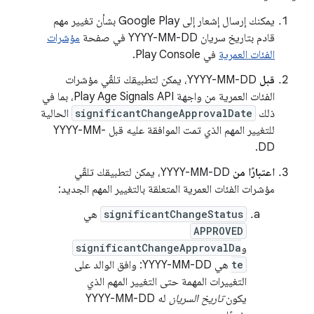
يمكنك إرسال إشعار إلى Google Play بشأن تغيير مهم
قادم بتاريخ سريان ‎YYYY-MM-DD في صفحة
مؤشرات
الفئات العمرية
في Play Console.
قبل
‎YYYY-MM-DD، يمكن لتطبيقك تلقّي مؤشرات
الفئات العمرية من واجهة Play Age Signals API، بما في
ذلك
significantChangeApprovalDate
الحالية
للتغيير المهم الذي تمت الموافقة عليه قبل ‎YYYY-MM-
DD.
اعتبارًا من
‎YYYY-MM-DD، يمكن لتطبيقك تلقّي
مؤشرات الفئات العمرية المتعلقة بالتغيير المهم الجديد:
significantChangeStatus
هي
APPROVED
و
significantChangeApprovalDa
te
هي ‎YYYY-MM-DD: وافق الوالد على
التغييرات المهمة حتى التغيير المهم الذي
يكون
تاريخ السريان
له ‎YYYY-MM-DD