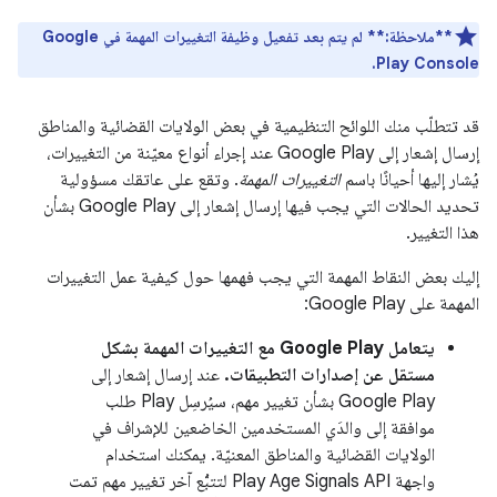
**ملاحظة:**
لم يتم بعد تفعيل وظيفة التغييرات المهمة في Google
Play Console.
قد تتطلّب منك اللوائح التنظيمية في بعض الولايات القضائية والمناطق
إرسال إشعار إلى Google Play عند إجراء أنواع معيّنة من التغييرات،
يُشار إليها أحيانًا باسم
التغييرات المهمة
. وتقع على عاتقك مسؤولية
تحديد الحالات التي يجب فيها إرسال إشعار إلى Google Play بشأن
هذا التغيير.
إليك بعض النقاط المهمة التي يجب فهمها حول كيفية عمل التغييرات
المهمة على Google Play:
يتعامل Google Play مع التغييرات المهمة بشكل
مستقل عن إصدارات التطبيقات.
عند إرسال إشعار إلى
Google Play بشأن تغيير مهم، سيُرسِل Play طلب
موافقة إلى والدَي المستخدمين الخاضعين للإشراف في
الولايات القضائية والمناطق المعنيّة. يمكنك استخدام
واجهة Play Age Signals API لتتبُّع آخر تغيير مهم تمت