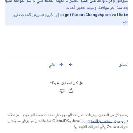
سيوافق بإجراء واحد على جميع التغييرات المهمة المعلّقة التي لم تتم الموافقة عليها
بعد منذ آخر موافقة، وسيتم تعديل أحدث
إلى
تاريخ السريان
لأحدث تغيير
significantChangeApprovalDate
مهم.
السابق
التالي
arrow_forward
arrow_back
هل كان المحتوى مفيدًا؟
يخضع كل من المحتوى وعيّنات التعليمات البرمجية في هذه الصفحة للتراخيص الموضحّة
في
ترخيص استخدام المحتوى
. إنّ Java وOpenJDK هما علامتان تجاريتان مسجَّلتان
لشركة Oracle و/أو الشركات التابعة لها.