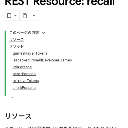
REST Resource: recall
このページの内容
リソース
メソッド
gamesPlayerTokens
lastTokenFromAllDeveloperGames
linkPersona
resetPersona
retrieveTokens
unlinkPersona
リソース