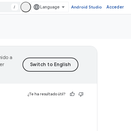
/
Android Studio
Acceder
nido a
er
¿Te ha resultado útil?