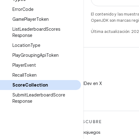
Error
Code
El contenido y las muestr
Game
Player
Token
OpenJDK son marcas regis
List
Leaderboard
Scores
Última actualización: 2
Response
Location
Type
Play
Grouping
Api
Token
Player
Event
Recall
Token
X
Sigue a @AndroidDev en X
Score
Collection
Submit
Leaderboard
Score
Response
MÁS ANDROID
DESCUBRE
Android
Videojuegos