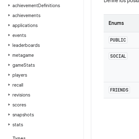
Define los posi
achievement
Definitions
achievements
Enums
applications
events
PUBLIC
leaderboards
metagame
SOCIAL
game
Stats
players
recall
FRIENDS
revisions
scores
snapshots
stats
Types