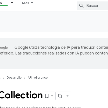
lo
Más
Google utiliza tecnología de IA para traducir conte
referido. Las traducciones realizadas con IA pueden conten
s
Desarrollo
API reference
Collection