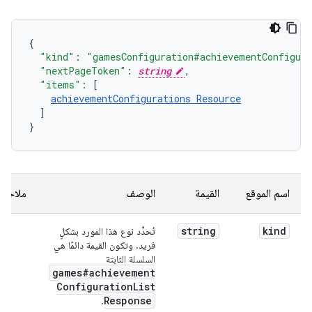
"kind"
:
"gamesConfiguration#achievementConfigur
"nextPageToken"
:
string
,
"items"
:
[
achievementConfigurations
Resource
]
}
اسم الموقع
القيمة
الوصف
ملاحظ
string
kind
تُحدِّد نوع هذا المورد بشكلٍ
فريد. وتكون القيمة دائمًا هي
السلسلة الثابتة
games#achievement
Configuration
List
Response
.