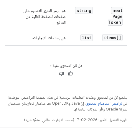
string
next
هو الرمز المميّز للتقسيم على
Page
صفحات للصفحة التالية من
Token
النتائج.
list
items[]
هي إعدادات الإنجازات.
هل كان المحتوى مفيدًا؟
يخضع كل من المحتوى وعيّنات التعليمات البرمجية في هذه الصفحة للتراخيص الموضحّة
في
ترخيص استخدام المحتوى
. إنّ Java وOpenJDK هما علامتان تجاريتان مسجَّلتان
لشركة Oracle و/أو الشركات التابعة لها.
تاريخ التعديل الأخير: 2026-02-17 (حسب التوقيت العالمي المتفَّق عليه)