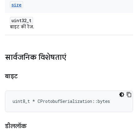
size
uint32_t
बाइट की रेंज.
सार्वजनिक विशेषताएं
बाइट
uint8_t * CProtobufSerialization::bytes
डीललॉक