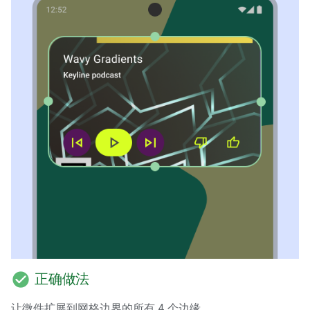
check_circle
正确做法
让微件扩展到网格边界的所有 4 个边缘。